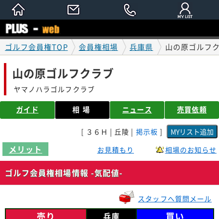
ゴルフ会員権TOP
会員権相場
兵庫県
山の原ゴルフク
山の原ゴルフクラブ
ヤマノハラゴルフクラブ
ガイド
相場
ニュース
売買依頼
[ ３６Ｈ | 丘陵 |
掲示板
]
メリット
お見積もり
相場のお知らせ
ゴルフ会員権相場情報 -気配値-
スタッフへ質問メール
売り
買い
兵庫