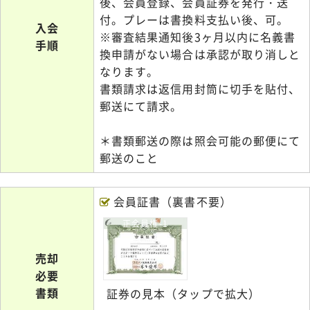
後、会員登録、会員証券を発行・送
付。プレーは書換料支払い後、可。
入会
※審査結果通知後3ヶ月以内に名義書
手順
換申請がない場合は承認が取り消しと
なります。
書類請求は返信用封筒に切手を貼付、
郵送にて請求。
＊書類郵送の際は照会可能の郵便にて
郵送のこと
会員証書（裏書不要）
正会員権-1
売却
必要
書類
証券の見本（タップで拡大）