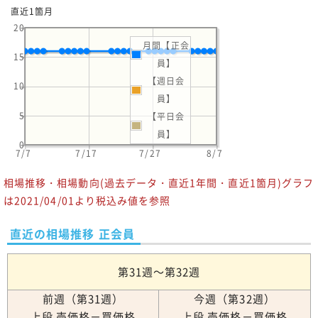
直近1箇月
20
月間【正会
15
員】
【週日会
10
員】
5
【平日会
員】
0
7/7
7/17
7/27
8/7
相場推移・相場動向(過去データ・直近1年間・直近1箇月)グラフ
は2021/04/01より税込み値を参照
直近の相場推移 正会員
第31週～第32週
前週（第31週）
今週（第32週）
上段 売価格－買価格
上段 売価格－買価格