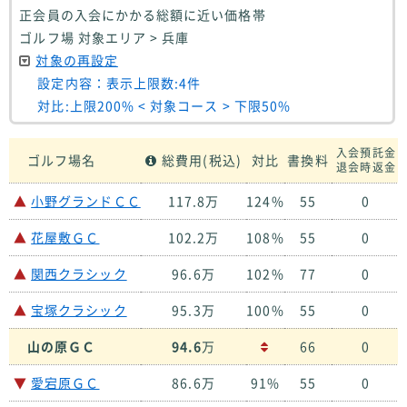
正会員の入会にかかる総額に近い価格帯
ゴルフ場 対象エリア > 兵庫
対象の再設定
設定内容：表示上限数:4件
対比:上限200% < 対象コース > 下限50%
入会預託金
ゴルフ場名
総費用(税込)
対比
書換料
退会時返金
▲
小野グランドＣＣ
117.8万
124%
55
0
▲
花屋敷ＧＣ
102.2万
108%
55
0
▲
関西クラシック
96.6万
102%
77
0
▲
宝塚クラシック
95.3万
100%
55
0
山の原ＧＣ
94.6
万
66
0
▼
愛宕原ＧＣ
86.6万
91%
55
0