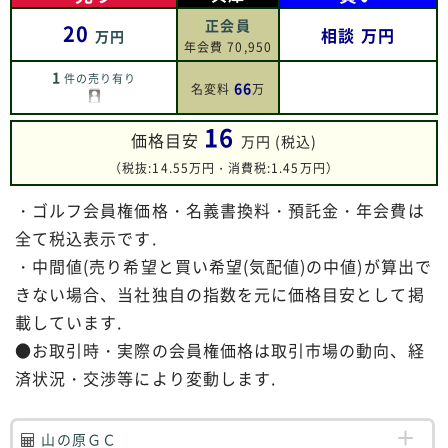
正会員
20
相談
万円
万円
年会費 70,950
1
件の売り有り
66
名変料
万
16
価格目安
万円 (税込)
（税抜:14.55万円・消費税:1.45万円）
・ゴルフ会員権価格・名義書換料・預託金・年会費は
全て税込表示です.
・中間値(売り希望と買い希望(気配値)の中値)が算出で
きない場合、当社独自の指数を元に価格目安として掲
載しています.
●お取引時・実際の会員権価格は取引市場の動向、経
済状況・交渉等により変動します.
山の原ＧＣ