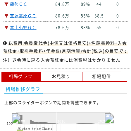
▼
能勢ＣＣ
84.8万
89%
44
0
▼
宝塚高原ＧＣ
80.6万
85%
38.5
0
▼
富士小野ＧＣ
78.6万
83%
55
0
総費用:会員権代金(中値又は価格目安)+名義書換料+入会
預託金+取引手数料+年会費(月割清算)合計(税込)の目安です
注）退会時に戻る入会預託金には消費税はかかりません
相場グラフ
お見積り
相場配信
相場推移グラフ
上部のスライダーボタンで期間を調整できます。
2000
2010
2020
100
JS chart by amCharts