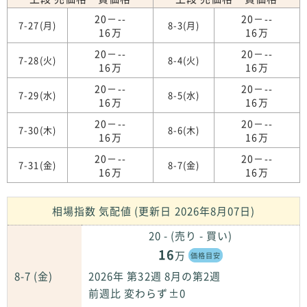
20－--
20－--
7-27(月)
8-3(月)
16万
16万
20－--
20－--
7-28(火)
8-4(火)
16万
16万
20－--
20－--
7-29(水)
8-5(水)
16万
16万
20－--
20－--
7-30(木)
8-6(木)
16万
16万
20－--
20－--
7-31(金)
8-7(金)
16万
16万
相場指数 気配値 (更新日 2026年8月07日)
20 - (売り - 買い)
16
万
価格目安
8-7 (金)
2026年 第32週 8月の第2週
前週比 変わらず±0