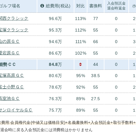
入会預託金
ゴルフ場名
総費用(税込)
対比
書換料
ホ
退会時返金
関西クラシック
96.6万
113%
77
0
２
宝塚クラシック
95.3万
112%
55
0
１
山の原ＧＣ
94.6万
111%
66
0
３
愛宕原ＧＣ
86.6万
102%
55
0
２
能勢ＣＣ
84.8
万
44
0
１
宝塚高原ＧＣ
80.6万
95%
38.5
0
１
富士小野ＧＣ
78.6万
92%
55
0
２
高室池ＧＣ
76.3万
89%
27.5
0
１
サンロイヤルＧＣ
75.7万
89%
55
0
１
総費用:会員権代金(中値又は価格目安)+名義書換料+入会預託金+取引手数料+
）退会時に戻る入会預託金には消費税はかかりません