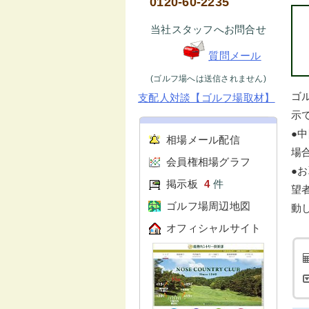
0120-60-2235
当社スタッフへお問合せ
質問メール
(ゴルフ場へは送信されません)
ゴ
支配人対談【ゴルフ場取材】
示で
●
相場メール配信
場
会員権相場グラフ
●
掲示板
4
件
望
ゴルフ場周辺地図
動
オフィシャルサイト