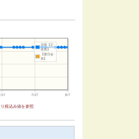
月間【正
会員】
【週日会
員】
7/17
7/27
8/7
1より税込み値を参照