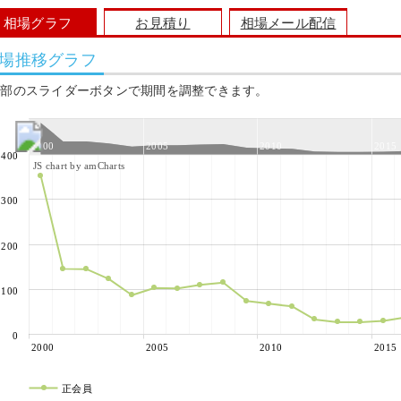
相場グラフ
お見積り
相場メール配信
場推移グラフ
上部のスライダーボタンで期間を調整できます。
2000
2005
2010
2015
400
JS chart by amCharts
300
200
100
0
2000
2005
2010
2015
正会員