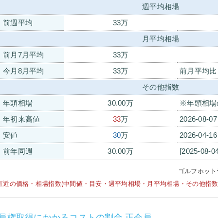
週平均相場
前週平均
33万
月平均相場
前月7月平均
33万
今月8月平均
33万
前月平均比
その他指数
年頭相場
30.00万
※年頭相場
年初来高値
33
万
2026-08-0
安値
30
万
2026-04-1
前年同週
30.00万
[2025-08-0
ゴルフホット
直近の価格・相場指数(中間値・目安・週平均相場・月平均相場・その他指数等)は
員権取得にかかるコストの割合 正会員