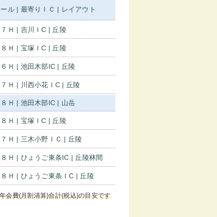
ール | 最寄りＩＣ | レイアウト
７Ｈ | 吉川ＩC | 丘陵
８Ｈ | 宝塚ＩC | 丘陵
６Ｈ | 池田木部IC | 丘陵
７Ｈ | 川西小花ＩC | 丘陵
８Ｈ | 池田木部IC | 山岳
８Ｈ | 宝塚ＩC | 丘陵
７Ｈ | 三木小野ＩＣ | 丘陵
８Ｈ | ひょうご東条IC | 丘陵林間
８Ｈ | ひょうご東条ＩC | 丘陵
年会費(月割清算)合計(税込)の目安です