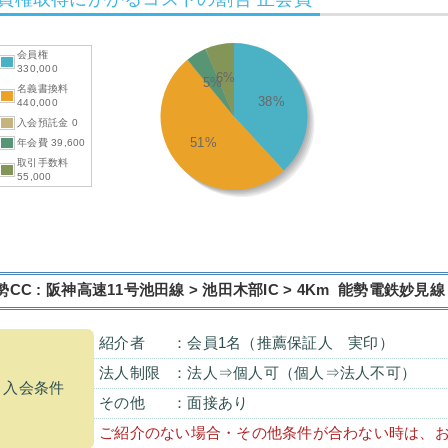
会員権
330,000
6%
5%
名義書換料
38%
440,000
入会預託金 0
51%
年会費 39,600
取引手数料
55,000
勢CC : 阪神高速11号池田線 > 池田木部IC > 4Km 能勢電鉄妙見線
紹介者
：会員1名（推薦保証人 実印）
法人制限
：法人⇒個人可（個人⇒法人不可）
入会条件
その他
：面接あり
ご紹介のない場合・その他条件が合わない時は、