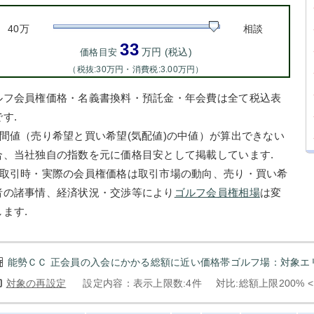
40万
相談
33
万円 (税込)
価格目安
（税抜:30万円・消費税:3.00万円）
ルフ会員権価格・名義書換料・預託金・年会費は全て税込表
す.
中間値（売り希望と買い希望(気配値)の中値）が算出できない
合、当社独自の指数を元に価格目安として掲載しています.
お取引時・実際の会員権価格は取引市場の動向、売り・買い希
者の諸事情、経済状況・交渉等により
ゴルフ会員権相場
は変
します.
能勢ＣＣ 正会員の入会にかかる総額に近い価格帯ゴルフ場：対象エリ
対象の再設定
設定内容：表示上限数:4件
対比:総額上限200% 