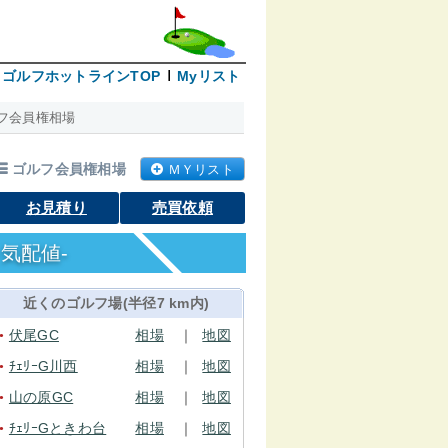
ゴルフホットラインTOP
Myリスト
フ会員権相場
ゴルフ会員権相場
ＭＹリスト
お見積り
売買依頼
気配値-
近くのゴルフ場(半径7 km内)
伏尾GC
相場
｜
地図
●
ﾁｪﾘｰG川西
相場
｜
地図
●
山の原GC
相場
｜
地図
●
ﾁｪﾘｰGときわ台
相場
｜
地図
●