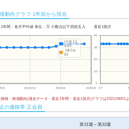
場動向グラフ 1年前から現在
近1年間：各月平均値 単位：万 小数点以下四捨五入
直近1箇月
40
1年間【正
会員】
30
【週日会
員】
20
10
0
5/8
2025/12
2026/4
2026/8
7/7
推移・相場動向(過去データ・直近1年間・直近1箇月)グラフは2021/04/0
近の価格帯 正会員
第31週～第32週