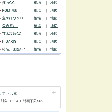
箕面GC
相場
｜
地図
●
PGM池田
相場
｜
地図
●
宝塚けやきﾋﾙ
相場
｜
地図
●
愛宕原GC
相場
｜
地図
●
茨木高原CC
相場
｜
地図
●
HIBARIG
相場
｜
地図
●
猪名川国際CC
相場
｜
地図
●
ア > 兵庫
< 対象コース > 総額下限50%