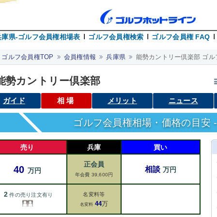
兵庫県-ゴルフ会員権相場表
ゴルフ会員権検索
ゴルフ会員権 FAQ
ゴルフ会員権TOP
会員権情報
兵庫県
能勢カントリー倶楽部 ゴル
能勢カントリー倶楽部
ガイド
相場
メリット
ニュース
ゴルフ会員権相場・価格の目安 -
売り
兵庫
買い
正会員
40
相談
万円
万円
年会費 39,600円
2
名変料等
件の売り注文有り
44
万
名変料