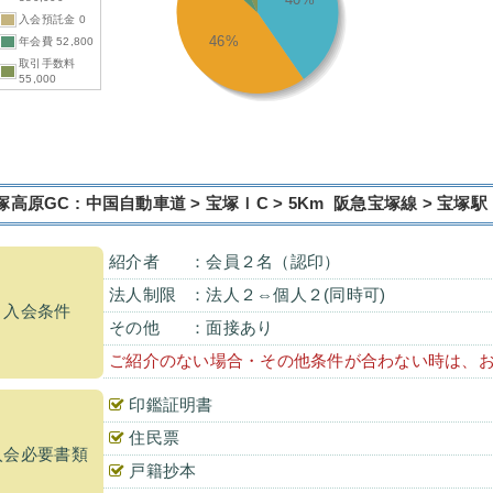
入会預託金 0
46%
年会費 52,800
取引手数料
55,000
塚高原GC : 中国自動車道 > 宝塚ＩC > 5Km 阪急宝塚線 > 宝塚駅
紹介者
：会員２名（認印）
法人制限
：法人２⇔個人２(同時可)
入会条件
その他
：面接あり
ご紹介のない場合・その他条件が合わない時は、
印鑑証明書
住民票
入会必要書類
戸籍抄本