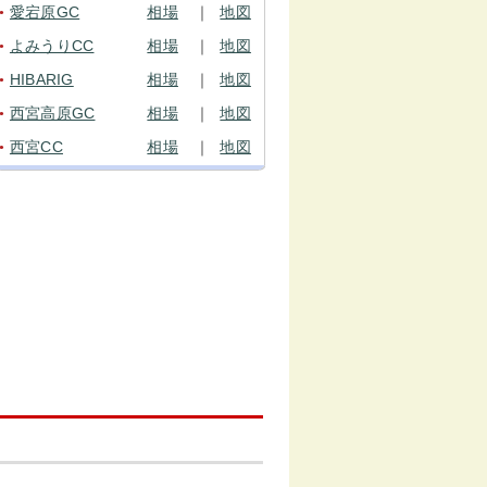
愛宕原GC
相場
｜
地図
●
よみうりCC
相場
｜
地図
●
HIBARIG
相場
｜
地図
●
西宮高原GC
相場
｜
地図
●
西宮CC
相場
｜
地図
●