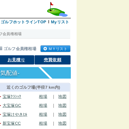
ゴルフホットラインTOP
Myリスト
フ会員権相場
ゴルフ会員権相場
ＭＹリスト
お見積り
売買依頼
気配値-
近くのゴルフ場(半径7 km内)
宝塚ｸﾗｼｯｸ
相場
｜
地図
●
大宝塚GC
相場
｜
地図
●
宝塚けやきﾋﾙ
相場
｜
地図
●
新宝塚CC
相場
｜
地図
●