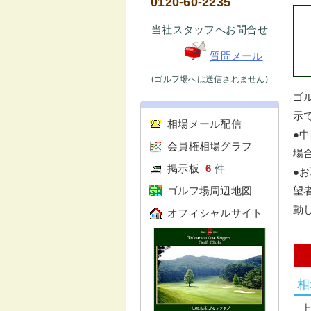
0120-60-2235
当社スタッフへお問合せ
質問メール
(ゴルフ場へは送信されません)
ゴ
示で
相場メール配信
●
会員権相場グラフ
場
掲示板
6
件
●
ゴルフ場周辺地図
望
動
オフィシャルサイト
相