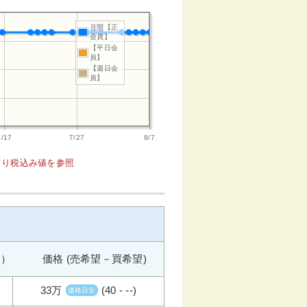
月間【正
会員】
【平日会
員】
【週日会
員】
7/17
7/27
8/7
1より税込み値を参照
週） 価格 (売希望－買希望)
33万
(40 - --)
価格目安