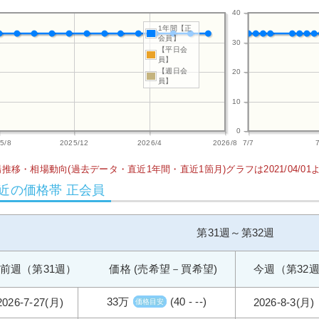
40
1年間【正
会員】
30
【平日会
員】
【週日会
20
員】
10
0
5/8
2025/12
2026/4
2026/8
7/7
推移・相場動向(過去データ・直近1年間・直近1箇月)グラフは2021/04/0
近の価格帯 正会員
第31週～第32週
前週（第31週） 価格 (売希望－買希望)
今週（第32
33万
(40 - --)
2026-7-27(月)
2026-8-3(月)
価格目安