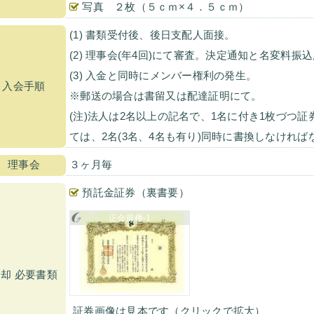
写真 ２枚（５ｃｍ×４．５ｃｍ）
(1) 書類受付後、後日支配人面接。
(2) 理事会(年4回)にて審査。決定通知と名変料振
(3) 入金と同時にメンバー権利の発生。
入会手順
※郵送の場合は書留又は配達証明にて。
(注)法人は2名以上の記名で、1名に付き1枚づつ
ては、2名(3名、4名も有り)同時に書換しなけれ
理事会
３ヶ月毎
預託金証券（裏書要）
正会員権-1
却 必要書類
証券画像は見本です（クリックで拡大）