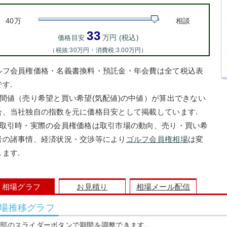
40万
相談
33
万円 (税込)
価格目安
（税抜:30万円・消費税:3.00万円）
ルフ会員権価格・名義書換料・預託金・年会費は全て税込表
す.
中間値（売り希望と買い希望(気配値)の中値）が算出できない
合、当社独自の指数を元に価格目安として掲載しています.
お取引時・実際の会員権価格は取引市場の動向、売り・買い希
者の諸事情、経済状況・交渉等により
ゴルフ会員権相場
は変
します.
相場グラフ
お見積り
相場メール配信
場推移グラフ
上部のスライダーボタンで期間を調整できます。