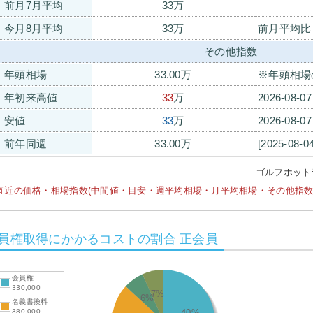
前月7月平均
33万
今月8月平均
33万
前月平均比
その他指数
年頭相場
33.00万
※年頭相場
年初来高値
33
万
2026-08-0
安値
33
万
2026-08-0
前年同週
33.00万
[2025-08-0
ゴルフホット
直近の価格・相場指数(中間値・目安・週平均相場・月平均相場・その他指数等)は
員権取得にかかるコストの割合 正会員
会員権
330,000
7%
6%
名義書換料
380,000
40%