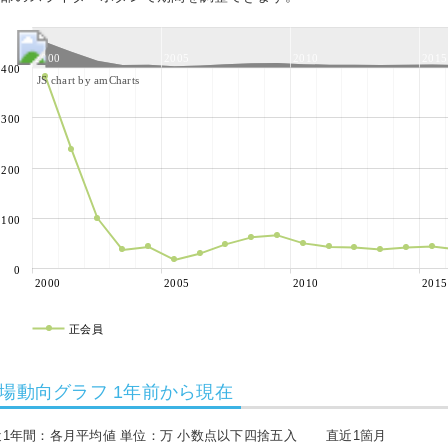
2000
2005
2010
2015
400
JS chart by amCharts
300
200
100
0
2000
2005
2010
2015
正会員
場動向グラフ 1年前から現在
近1年間：各月平均値 単位：万 小数点以下四捨五入
直近1箇月