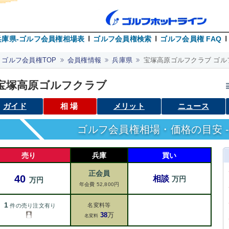
兵庫県-ゴルフ会員権相場表
ゴルフ会員権検索
ゴルフ会員権 FAQ
ゴルフ会員権TOP
会員権情報
兵庫県
宝塚高原ゴルフクラブ ゴル
宝塚高原ゴルフクラブ
ガイド
相場
メリット
ニュース
ゴルフ会員権相場・価格の目安 -
売り
兵庫
買い
正会員
40
相談
万円
万円
年会費 52,800円
1
名変料等
件の売り注文有り
38
万
名変料