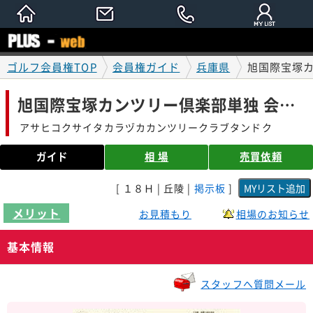
ゴルフ会員権TOP
会員権ガイド
兵庫県
旭国際宝塚カ
旭国際宝塚カンツリー倶楽部単独 会員権ガイド
アサヒコクサイタカラヅカカンツリークラブタンドク
ガイド
相 場
売買依頼
[ １８Ｈ | 丘陵 |
掲示板
]
メリット
お見積もり
相場のお知らせ
基本情報
スタッフへ質問メール