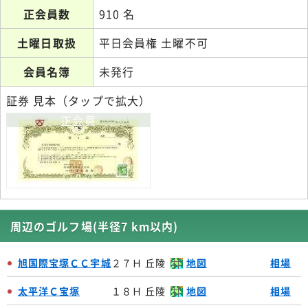
正会員数
910 名
土曜日取扱
平日会員権 土曜不可
会員名簿
未発行
証券 見本（タップで拡大）
正会員
周辺のゴルフ場(半径7 km以内)
旭国際宝塚ＣＣ宇城
２７Ｈ 丘陵
地図
相場
太平洋Ｃ宝塚
１８Ｈ 丘陵
地図
相場