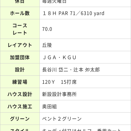
休日
毎週火曜日
ホール数
１８Ｈ PAR 71／6310 yard
コース
70.0
レート
レイアウト
丘陵
加盟団体
ＪＧＡ・ＫＧＵ
設計
長谷川 岱二・辻本 夘太郎
練習場
120Ｙ 15打席
ハウス設計
新設設計事務所
ハウス施工
奥田組
グリーン
ベント２グリーン
スタイル
キャディ付又はセルフ 乗用カート