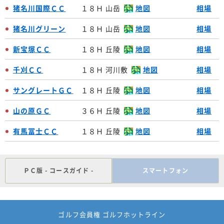
猪名川国際ＣＣ
１８Ｈ 山岳
地図
相場
猪名川グリーン
１８Ｈ 山岳
地図
相場
新宝塚ＣＣ
１８Ｈ 丘陵
地図
相場
千刈ＣＣ
１８Ｈ 河川敷
地図
相場
サングレートＧＣ
１８Ｈ 丘陵
地図
相場
山の原ＧＣ
３６Ｈ 丘陵
地図
相場
有馬冨士ＣＣ
１８Ｈ 丘陵
地図
相場
ＰＣ版 - コースガイド -
スマートフォン
ゴルフ会員権 ゴルフホットライン