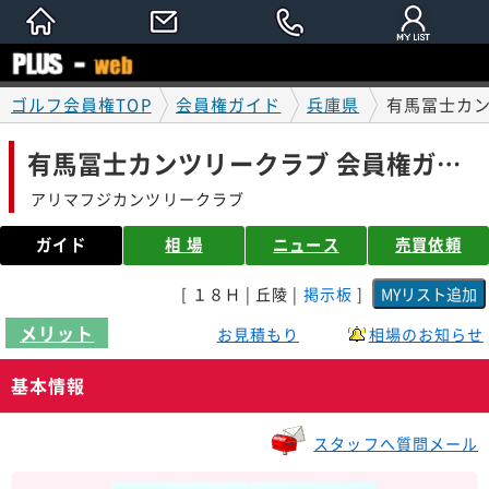
ゴルフ会員権TOP
会員権ガイド
兵庫県
有馬冨士カン
有馬冨士カンツリークラブ 会員権ガイド
アリマフジカンツリークラブ
ガイド
相 場
ニュース
売買依頼
[ １８Ｈ | 丘陵 |
掲示板
]
メリット
お見積もり
相場のお知らせ
基本情報
スタッフへ質問メール