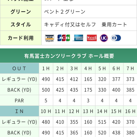
グリーン
ベント２グリーン
スタイル
キャディ付又はセルフ 乗用カート
カード利用
有馬冨士カンツリークラブ ホール概要
ＯＵＴ
1 H
2 H
3 H
4 H
5 H
6 H
7 H
レギュラー (YD)
490
415
412
165
320
377
373
BACK (YD)
500
425
435
175
330
400
385
PAR
5
4
4
3
4
4
4
ＩＮ
10 H
11 H
12 H
13 H
14 H
15 H
16 H
レギュラー (YD)
480
410
355
160
515
420
370
BACK (YD)
490
415
365
160
520
438
380