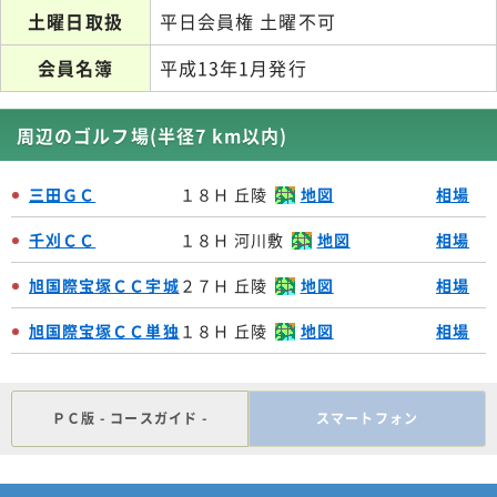
土曜日取扱
平日会員権 土曜不可
会員名簿
平成13年1月発行
周辺のゴルフ場(半径7 km以内)
三田ＧＣ
１８Ｈ 丘陵
地図
相場
千刈ＣＣ
１８Ｈ 河川敷
地図
相場
旭国際宝塚ＣＣ宇城
２７Ｈ 丘陵
地図
相場
旭国際宝塚ＣＣ単独
１８Ｈ 丘陵
地図
相場
ＰＣ版 - コースガイド -
スマートフォン