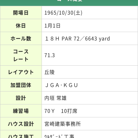
開場日
1965/10/30(土)
休日
1月1日
ホール数
１８Ｈ PAR 72／6643 yard
コース
71.3
レート
レイアウト
丘陵
加盟団体
ＪＧＡ･ＫＧＵ
設計
内垣 常雄
練習場
70Ｙ 10打席
ハウス設計
宮崎建築事務所
ハウス施工
ｳﾙｻﾞｰﾄﾞ工事