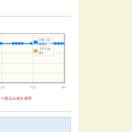
月間【正
会員】
【平日会
員】
7/17
7/27
8/7
1より税込み値を参照