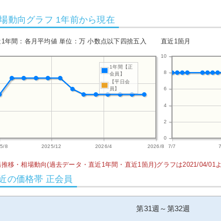
場動向グラフ 1年前から現在
近1年間：各月平均値 単位：万 小数点以下四捨五入
直近1箇月
10
1年間【正
8
会員】
【平日会
員】
6
4
2
0
5/8
2025/12
2026/4
2026/8
7/7
推移・相場動向(過去データ・直近1年間・直近1箇月)グラフは2021/04/0
近の価格帯 正会員
第31週～第32週