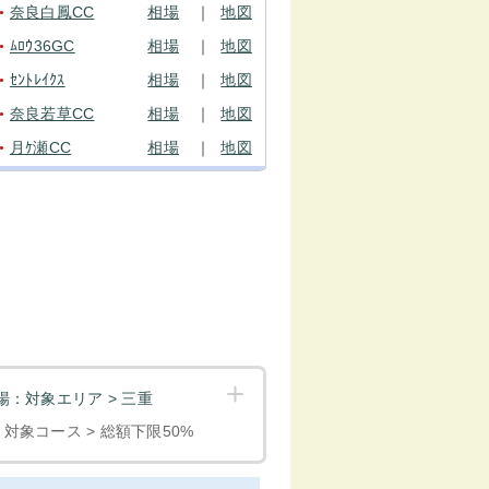
奈良白鳳CC
相場
｜
地図
●
ﾑﾛｳ36GC
相場
｜
地図
●
ｾﾝﾄﾚｲｸｽ
相場
｜
地図
●
奈良若草CC
相場
｜
地図
●
月ｹ瀬CC
相場
｜
地図
●
：対象エリア > 三重
< 対象コース > 総額下限50%