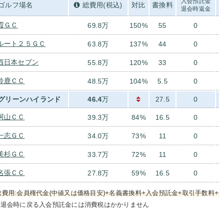
入会預託金
ゴルフ場名
総費用(税込)
対比
書換料
退会時返金
霞ＧＣ
69.8万
150%
55
0
ルート２５ＧＣ
63.8万
137%
44
0
西日本セブン
55.8万
120%
33
0
鈴鹿ＣＣ
48.5万
104%
5.5
0
グリーンハイランド
46.4
万
27.5
0
阿山ＣＣ
39.3万
84%
16.5
0
一志ＧＣ
34.0万
73%
11
0
美杉ＧＣ
33.7万
72%
11
0
名張ＣＣ
27.8万
59%
16.5
0
総費用:会員権代金(中値又は価格目安)+名義書換料+入会預託金+取引手数料+
）退会時に戻る入会預託金には消費税はかかりません