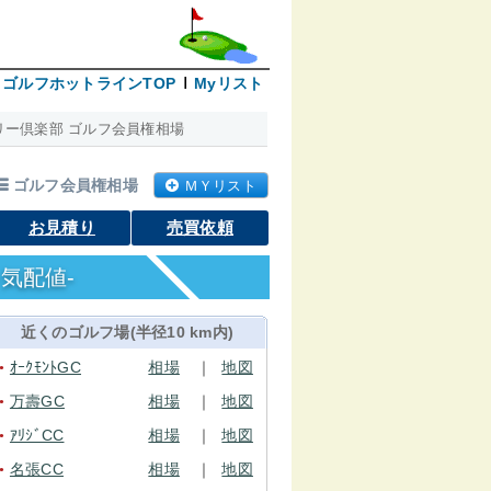
ゴルフホットラインTOP
Myリスト
リー倶楽部 ゴルフ会員権相場
ゴルフ会員権相場
ＭＹリスト
お見積り
売買依頼
気配値-
近くのゴルフ場(半径10 km内)
ｵｰｸﾓﾝﾄGC
相場
｜
地図
●
万壽GC
相場
｜
地図
●
ｱﾘｼﾞCC
相場
｜
地図
●
名張CC
相場
｜
地図
●