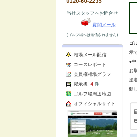
0120-60-2235
当社スタッフへお問合せ
質問メール
(ゴルフ場へは送信されません)
ゴ
示で
相場メール配信
●
コースレポート
お
会員権相場グラフ
望
掲示板
4
件
動
ゴルフ場周辺地図
オフィシャルサイト