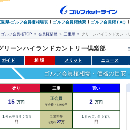
三重県-ゴルフ会員権相場表
ゴルフ会員権検索
ゴルフ会員権 FAQ
ゴルフ会員権TOP
会員権情報
三重県
グリーンハイランドカント
グリーンハイランドカントリー倶楽部
ガイド
相場
メリット
ニュース
ゴルフ会員権相場・価格の目安 -
売り
三重
買い
正会員
15
2
万円
万円
年会費 44,000円
1
1
名変料等
件の売り注文有り
件の買い注文有り
27
万
名変料