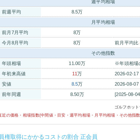
週平均相場
前週平均
8.5万
月平均相場
前月7月平均
8万
今月8月平均
8万
前月平均比
その他指数
年頭相場
11.00万
※年頭相場
年初来高値
11
万
2026-02-1
安値
8.5
万
2026-08-0
前年同週
8.50万
[2025-08-0
ゴルフホット
直近の価格・相場指数(中間値・目安・週平均相場・月平均相場・その他指数等)は
員権取得にかかるコストの割合 正会員