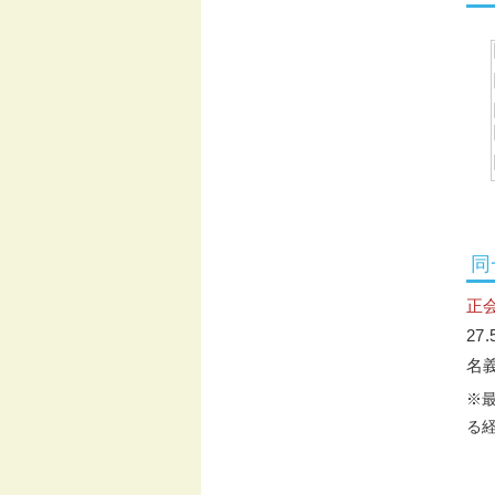
同
正
27
名
※
る