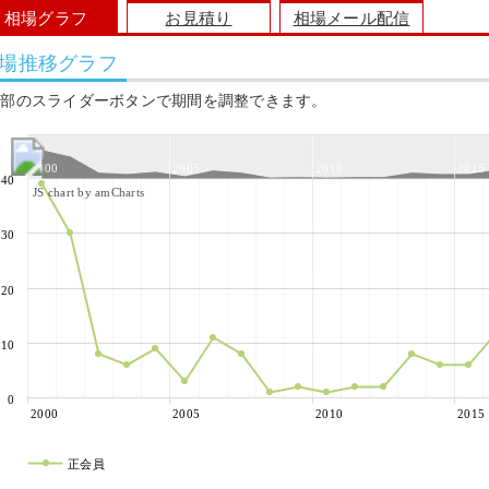
相場グラフ
お見積り
相場メール配信
場推移グラフ
上部のスライダーボタンで期間を調整できます。
2000
2005
2010
2015
40
JS chart by amCharts
30
20
10
0
2000
2005
2010
2015
正会員