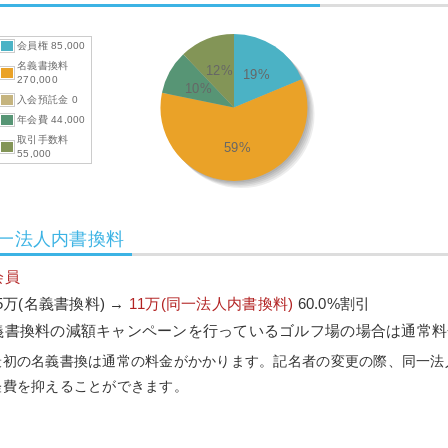
会員権 85,000
名義書換料
12%
19%
270,000
10%
入会預託金 0
年会費 44,000
取引手数料
59%
55,000
一法人内書換料
会員
.5万(名義書換料) →
11万(同一法人内書換料)
60.0%割引
義書換料の減額キャンペーンを行っているゴルフ場の場合は通常料
最初の名義書換は通常の料金がかかります。記名者の変更の際、同一法
経費を抑えることができます。