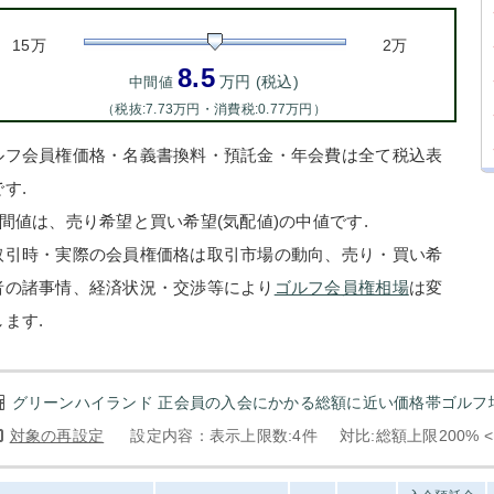
15万
2万
8.5
万円 (税込)
中間値
（税抜:7.73万円・消費税:0.77万円）
ルフ会員権価格・名義書換料・預託金・年会費は全て税込表
す.
中間値は、売り希望と買い希望(気配値)の中値です.
取引時・実際の会員権価格は取引市場の動向、売り・買い希
者の諸事情、経済状況・交渉等により
ゴルフ会員権相場
は変
します.
グリーンハイランド 正会員の入会にかかる総額に近い価格帯ゴルフ場
対象の再設定
設定内容：表示上限数:4件
対比:総額上限200% 