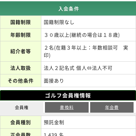
入会条件
国籍制限
国籍制限なし
年齢制限
３０歳以上(継続の場合は１８歳)
２名(在籍３年以上：年数相談可 実
紹介者等
印)
法人取扱
法人２記名式 個人⇔法人不可
その他条件
面接あり
ゴルフ会員権情報
会員権
書換料
年会費
会員種別
預託金制
正会員数
1,439 名