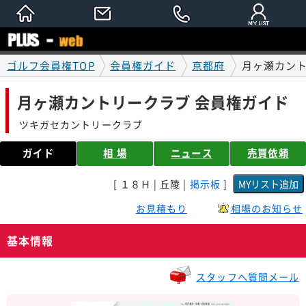
ゴルフ会員権TOP
会員権ガイド
京都府
月ヶ瀬カント
月ヶ瀬カントリークラブ 会員権ガイド
ツキガセカントリークラブ
ガイド
相 場
ニュース
売買依頼
[ １８Ｈ | 丘陵 |
掲示板
]
お見積もり
相場のお知らせ
基本情報
スタッフへ質問メール