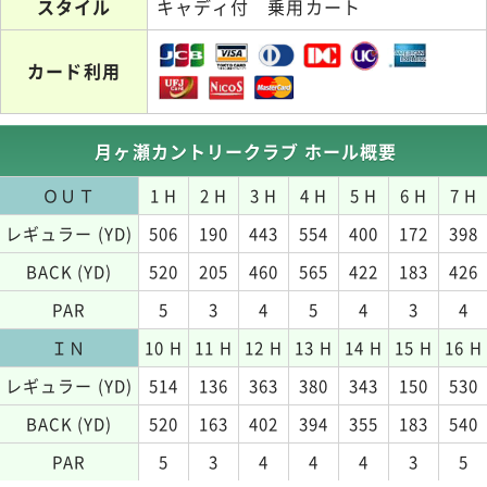
スタイル
キャディ付 乗用カート
カード利用
月ヶ瀬カントリークラブ ホール概要
ＯＵＴ
1 H
2 H
3 H
4 H
5 H
6 H
7 H
レギュラー (YD)
506
190
443
554
400
172
398
BACK (YD)
520
205
460
565
422
183
426
PAR
5
3
4
5
4
3
4
ＩＮ
10 H
11 H
12 H
13 H
14 H
15 H
16 H
レギュラー (YD)
514
136
363
380
343
150
530
BACK (YD)
520
163
402
394
355
183
540
PAR
5
3
4
4
4
3
5