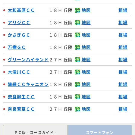
大和高原ＣＣ
１８Ｈ 丘陵
地図
相場
アリジＣＣ
１８Ｈ 丘陵
地図
相場
かさぎＧＣ
１８Ｈ 丘陵
地図
相場
万壽ＧＣ
１８Ｈ 丘陵
地図
相場
グリーンハイランド
２７Ｈ 丘陵
地図
相場
木津川ＣＣ
２７Ｈ 丘陵
地図
相場
隨縁ＣＣキャニオン
１８Ｈ 丘陵
地図
相場
奈良柳生ＣＣ
１８Ｈ 丘陵
地図
相場
奈良若草ＣＣ
２７Ｈ 丘陵
地図
相場
ＰＣ版 - コースガイド -
スマートフォン