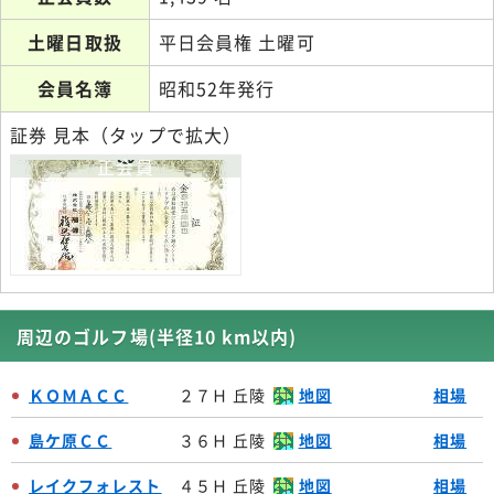
土曜日取扱
平日会員権 土曜可
会員名簿
昭和52年発行
証券 見本（タップで拡大）
正会員
周辺のゴルフ場(半径10 km以内)
ＫＯＭＡＣＣ
２７Ｈ 丘陵
地図
相場
島ケ原ＣＣ
３６Ｈ 丘陵
地図
相場
レイクフォレスト
４５Ｈ 丘陵
地図
相場