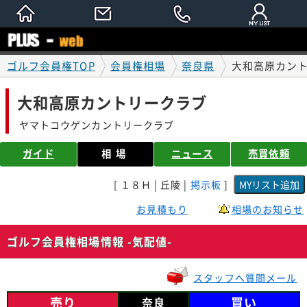
ゴルフ会員権TOP
会員権相場
奈良県
大和高原カント
大和高原カントリークラブ
ヤマトコウゲンカントリークラブ
ガイド
相場
ニュース
売買依頼
[ １８Ｈ | 丘陵 |
掲示板
]
お見積もり
相場のお知らせ
ゴルフ会員権相場情報 -気配値-
スタッフへ質問メール
売り
買い
奈良