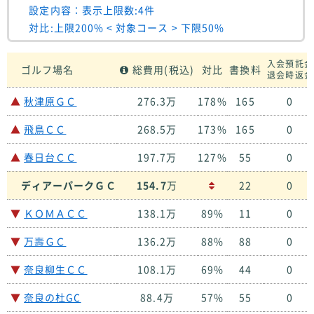
設定内容：表示上限数:4件
対比:上限200% < 対象コース > 下限50%
入会預託金
ゴルフ場名
総費用(税込)
対比
書換料
退会時返金
▲
秋津原ＧＣ
276.3万
178%
165
0
▲
飛鳥ＣＣ
268.5万
173%
165
0
▲
春日台ＣＣ
197.7万
127%
55
0
ディアーパークＧＣ
154.7
万
22
0
▼
ＫＯＭＡＣＣ
138.1万
89%
11
0
▼
万壽ＧＣ
136.2万
88%
88
0
▼
奈良柳生ＣＣ
108.1万
69%
44
0
▼
奈良の杜GC
88.4万
57%
55
0