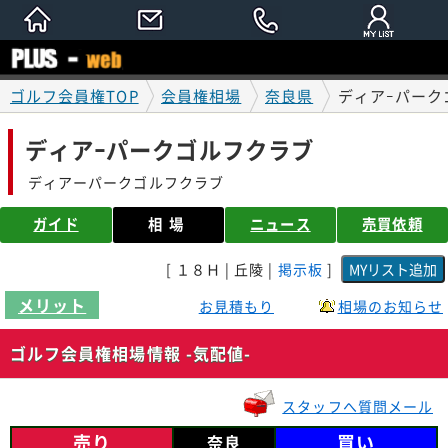
ゴルフ会員権TOP
会員権相場
奈良県
ディアｰパーク
ディアｰパークゴルフクラブ
ディアーパークゴルフクラブ
ガイド
相場
ニュース
売買依頼
[ １８Ｈ | 丘陵 |
掲示板
]
メリット
お見積もり
相場のお知らせ
ゴルフ会員権相場情報 -気配値-
スタッフへ質問メール
売り
買い
奈良