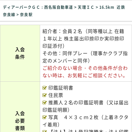
ディアーパークＧＣ : 西名阪自動車道 > 天理ＩＣ > 16.5km 近鉄
奈良線 > 奈良駅
紹介者：会員２名（同等種以上 在籍
１年以上 株主届出印捺印か実印捺印
印証添付）
入会
その他：同伴プレー（理事かクラブ指
条件
定のメンバーと同伴）
ご紹介のない場合・その他条件が合わ
ない時は、お気軽にご相談ください。
印鑑証明書
住民票
推薦人２名の印鑑証明書（又は届出
印鑑証明願）
入会
写真 ４×３ｃｍ２枚（上着ネクタ
必要
イ着用）
書類
【法人】法人登記簿謄本・法人印鑑