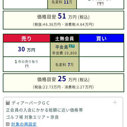
11
名変料
万
51
価格目安
万円 (税込)
（税抜:46.36万円・消費税:4.64万円）
売り
買い
土無会員
平会員
30
万円
年会費 19,800
1
件の売り有り
7
名変料
万
25
価格目安
万円 (税込)
（税抜:22.73万円・消費税:2.27万円）
ディアーパークＧＣ
正会員の入会にかかる総額に近い価格帯
ゴルフ場 対象エリア > 奈良
対象の再設定