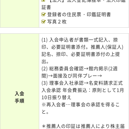
証書
登録者の住民票・印鑑証明書
写真２枚
(1) 入会申込者が書類一式記入、捺
印、必要証明書添付。推薦人(保証人)
記名、捺印、必要証明書添付の上提
出。
(2) 総務委員会確認→館内掲示(2週
間)→面接及び同伴プレー→
(3) 理事会入社承認→名変料請求正式
入会承認 年会費振込：原則として1月
入会
10日振り替え
手順
※再入会者…理事会の承認を得るこ
と。
＊推薦人の印証は推薦人により株主届