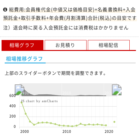
総費用:会員権代金(中値又は価格目安)+名義書換料+入会
預託金+取引手数料+年会費(月割清算)合計(税込)の目安です
注）退会時に戻る入会預託金には消費税はかかりません
相場グラフ
お見積り
相場配信
相場推移グラフ
上部のスライダーボタンで期間を調整できます。
2000
2010
2020
600
JS chart by amCharts
400
200
0
2000
2010
2020