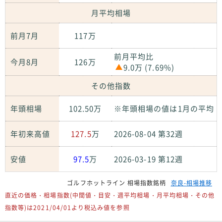
月平均相場
前月7月
117万
前月平均比
今月8月
126万
9.0万 (7.69%)
その他指数
年頭相場
102.50万
※年頭相場の値は1月の平均
年初来高値
127.5
万
2026-08-04 第32週
安値
97.5
万
2026-03-19 第12週
ゴルフホットライン 相場指数銘柄
奈良-相場推移
直近の価格・相場指数(中間値・目安・週平均相場・月平均相場・その他
指数等)は2021/04/01より税込み値を参照