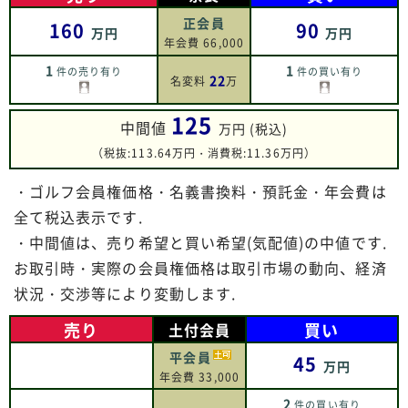
正会員
160
90
万円
万円
年会費 66,000
1
1
件の売り有り
件の買い有り
22
名変料
万
125
中間値
万円 (税込)
（税抜:113.64万円・消費税:11.36万円）
・ゴルフ会員権価格・名義書換料・預託金・年会費は
全て税込表示です.
・中間値は、売り希望と買い希望(気配値)の中値です.
お取引時・実際の会員権価格は取引市場の動向、経済
状況・交渉等により変動します.
売り
買い
土付会員
平会員
45
万円
年会費 33,000
2
件の買い有り