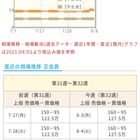
【平会員】
50
0
7/7
7/17
7/28
8/8
相場推移・相場動向(過去データ・直近1年間・直近1箇月)グラフ
は2021/04/01より税込み値を参照
直近の相場推移 正会員
第31週～第32週
前週（第31週）
今週（第32週）
上段 売価格－買価格
上段 売価格－買価格
150－95
160－95
7-27(月)
8-3(月)
122.5万
127.5万
150－95
160－95
7-28(火)
8-4(火)
122.5万
127.5万