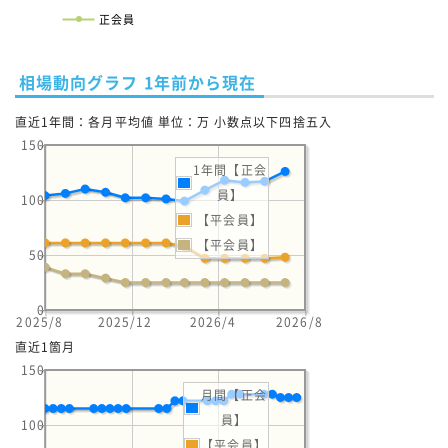
正会員
相場動向グラフ 1年前から現在
直近1年間：各月平均値 単位：万 小数点以下四捨五入
150
1年間【正会
員】
100
【平会員】
【平会員】
50
0
2025/8
2025/12
2026/4
2026/8
直近1箇月
150
月間【正会
員】
100
【平会員】