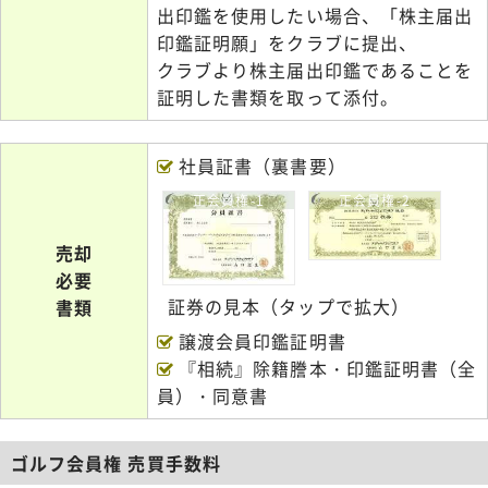
出印鑑を使用したい場合、「株主届出
印鑑証明願」をクラブに提出、
クラブより株主届出印鑑であることを
証明した書類を取って添付。
社員証書（裏書要）
正会員権-1
正会員権-2
売却
必要
証券の見本（タップで拡大）
書類
譲渡会員印鑑証明書
『相続』除籍謄本・印鑑証明書（全
員）・同意書
ゴルフ会員権 売買手数料