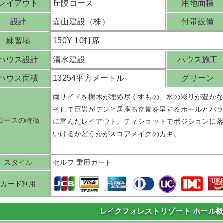
レイアウト
丘陵コース
用地面積
設計
壺山建設（株）
付帯設備
練習場
150Y 10打席
ハウス設計
清水建設
ハウス施工
ハウス面積
13254平方メートル
グリーン
両サイドを樹木が埋め尽くすもの、水の彩リが豊か
そして巨岩がデンと居座る奇景を呈するホールとバ
コースの特徴
に富んだレイアウト。ティショットでポジションに
いけるかどうかがスコアメイクのカギ。
スタイル
セルフ 乗用カート
カード利用
レイクフォレストリゾート ホール