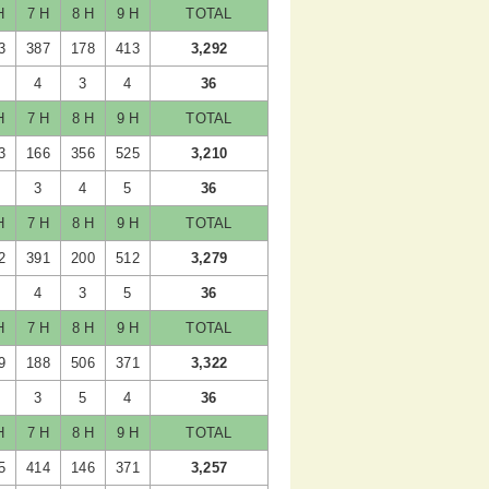
H
7 H
8 H
9 H
TOTAL
3
387
178
413
3,292
4
3
4
36
H
7 H
8 H
9 H
TOTAL
3
166
356
525
3,210
3
4
5
36
H
7 H
8 H
9 H
TOTAL
2
391
200
512
3,279
4
3
5
36
H
7 H
8 H
9 H
TOTAL
9
188
506
371
3,322
3
5
4
36
H
7 H
8 H
9 H
TOTAL
5
414
146
371
3,257