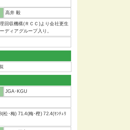
高井 毅
整理回収機構(ＲＣＣ)より会社更生
コーディアグループ入り。
一覧
JGA･KGU
･梅) 71.4(梅･樫) 72.4(ｾﾝﾁｭﾘ