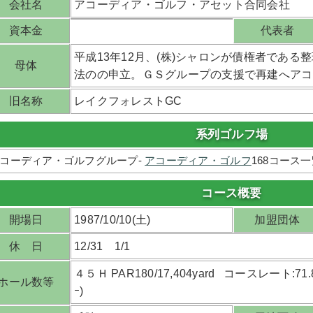
会社名
アコーディア・ゴルフ・アセット合同会社
資本金
代表者
平成13年12月、(株)シャロンが債権者である
母体
法のの申立。ＧＳグループの支援で再建へア
旧名称
レイクフォレストGC
系列ゴルフ場
コーディア・ゴルフグループ-
アコーディア・ゴルフ
168コース
コース概要
開場日
1987/10/10(土)
加盟団体
休 日
12/31 1/1
４５Ｈ PAR180/17,404yard コースレート:71.8(松
ホール数等
ｰ)