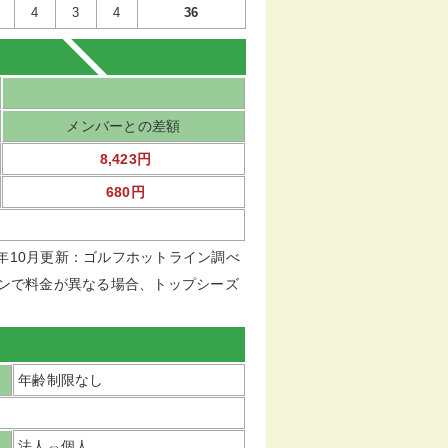
4
3
4
36
メンバーとの差額
8,423円
680円
16年10月更新：ゴルフホットライン調べ
ンで料金が異なる場合、トップシーズ
年齢制限なし
法人⇔個人