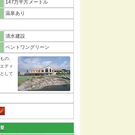
147万平方メートル
温泉あり
清水建設
ベントワングリーン
なもの、
ラエティ
落として
概要