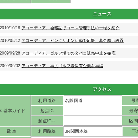
ニュース
2010/10/18
アコーディア、会報誌でコース管理手法の一端を紹介
2010/05/12
アコーディア、ピンクリボン活動を応援、募金箱も設置
2009/09/28
アコーディア、ゴルフ場でのタバコ販売中止を徹底
2009/09/02
アコーディア、再度ゴルフ場保有企業を再編
アクセス
利用道路
名阪国道
最寄
車 基本ガイド
起点IC
最寄
起点IC～
区間
電 車
利用路線
JR関西本線
下