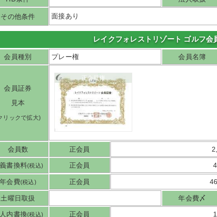
面接あり
その他条件
レイクフォレストリゾート ゴルフ会
会員種別
プレー権
会員名簿
正会員権
会員証券
見本
(クリックで拡大)
会員数
正会員
2
義書換料
正会員
(税込)
年会費
正会員
4
(税込)
土曜日取扱
年会費〆
人内書換
正会員
(税込)