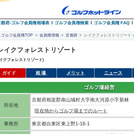
京都府-ゴルフ会員権相場表
ゴルフ会員権検索
ゴルフ会員権 FAQ
ゴルフ会員権TOP
会員権情報
京都府
レイクフォレストリゾート 
レイクフォレストリゾート
レイクフォレストリゾート)
ガイド
相場
メリット
ニュース
ゴルフ場経営
京都府相楽郡南山城村大字南大河原小字新林
所在地
現在地からゴルフ場までのルート
事務所
東京都台東区東上野1-16-1