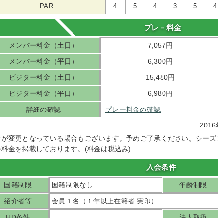
PAR
4
5
4
3
5
4
プレ－料金
メンバー料金（土日）
7,057円
メンバー料金（平日）
6,300円
ビジター料金（土日）
15,480円
ビジター料金（平日）
6,980円
詳細の確認
プレー料金の確認
20
金が変更となっている場合もございます。予めご了承ください。シーズ
の料金を掲載しております。(料金は税込み)
入会条件
国籍制限
国籍制限なし
年齢制限
紹介者等
会員１名（１年以上在籍者 実印）
HD条件
法人取扱