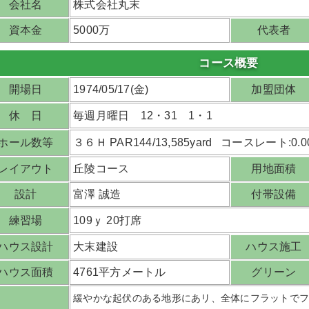
会社名
株式会社丸末
資本金
5000万
代表者
コース概要
開場日
1974/05/17(金)
加盟団体
休 日
毎週月曜日 12・31 1・1
ホール数等
３６Ｈ PAR144/13,585yard コースレート:0.0
レイアウト
丘陵コース
用地面積
設計
富澤 誠造
付帯設備
練習場
109ｙ 20打席
ハウス設計
大末建設
ハウス施工
ハウス面積
4761平方メートル
グリーン
緩やかな起伏のある地形にあリ、全体にフラットで