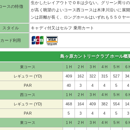
生かしたレイアウトでＯＢは少ない。グリーン周り
コースの特徴
が高く眺望のよいコース西コースは木津川沿いに展
ンは距離が長く、ロングホールはいずれも５５０ヤ
スタイル
キャディ付又はセルフ 乗用カート
カード利用
島ヶ原カントリークラブ ホール概
東コース
1 H
2 H
3 H
4 H
5 H
6 
レギュラー (YD)
409
162
322
315
527
34
PAR
40
3
4
4
5
4
西コース
1 H
2 H
3 H
4 H
5 H
6 
レギュラー (YD)
468
164
409
382
554
14
PAR
5
3
4
4
5
3
東コース
1 H
2 H
3 H
4 H
5 H
6 