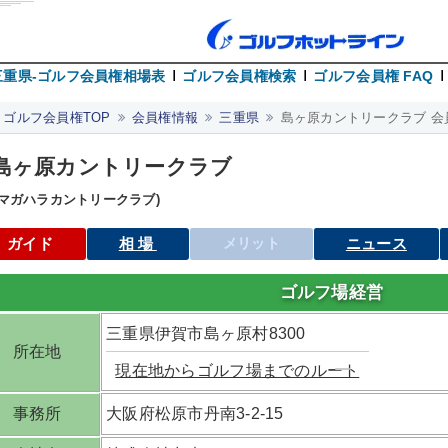
三重県-ゴルフ会員権相場表
ゴルフ会員権検索
ゴルフ会員権 FAQ
ゴルフ会員権TOP
会員権情報
三重県
島ヶ原カントリークラブ 会
島ヶ原カントリークラブ
シマガハラカントリークラブ)
ガイド
相場
メリット
ニュース
ゴルフ場経営
三重県伊賀市島ヶ原村8300
所在地
現在地からゴルフ場までのルート
事務所
大阪府松原市丹南3-2-15