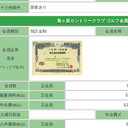
面接あり
その他条件
島ヶ原カントリークラブ ゴルフ会
会員種別
預託金制
会員名簿
正会員権
会員証券
見本
(クリックで拡大)
会員数
正会員
義書換料
正会員
(税込)
年会費
正会員
5
(税込)
土曜日取扱
年会費〆
人内書換
正会員
(税込)