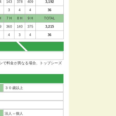
4
143
378
409
3,192
3
4
4
36
H
7 H
8 H
9 H
TOTAL
9
360
140
375
3,215
4
3
4
36
ンで料金が異なる場合、トップシーズ
３０歳以上
法人⇔個人