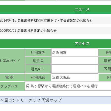
ニュース
2014/04/15
名義書換料期間限定値下げ・年会費改定のお知らせ
2006/01/01
名義書換料改定のお知らせ
アクセス
利用道路
名阪国道
最寄
車 基本ガイド
起点IC
最寄
起点IC～
区間
電 車
利用路線
近鉄大阪線
下
島ヶ原駅から電話連絡にて送迎バスを運行
クラブバス
ヶ原カントリークラブ 周辺マップ