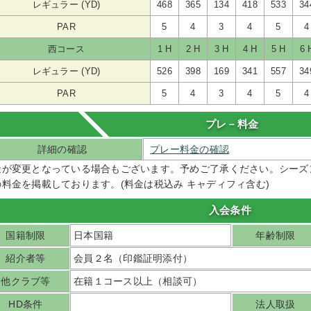
レギュラー (YD)
468
365
134
418
533
34
PAR
5
4
3
4
5
4
西コース
1 H
2 H
3 H
4 H
5 H
6 
レギュラー (YD)
526
398
169
341
557
34
PAR
5
4
3
4
5
4
プレ－料金
詳細の確認
プレー料金の確認
金が変更となっている場合もございます。予めご了承ください。シーズ
の料金を掲載しております。(料金は税込み キャディフィ含む)
入会条件
国籍制限
日本国籍
年齢制限
紹介者等
会員２名（印鑑証明添付）
他クラブ等
在籍１コース以上（相談可）
HD条件
法人取扱