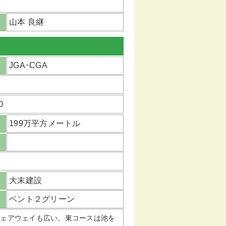
山本 良継
JGA･CGA
0
199万平方メートル
大末建設
ベント２グリーン
フェアウェイも広い。東コースは池を