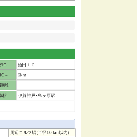
IC
治田ＩＣ
IC～
6km
距離
車駅
伊賀神戸･島ヶ原駅
周辺ゴルフ場(半径10 km以内)