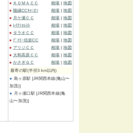
●
ＫＯＭＡＣＣ
相場
|
地図
●
隨縁CCｷｬﾆｵﾝ
相場
|
地図
●
月ケ瀬ＣＣ
相場
|
地図
●
ﾚｲｸﾌｫﾚｽﾄ
相場
|
地図
●
タラオＣＣ
相場
|
地図
●
ﾃﾞｲﾘｰ信楽CC
相場
|
地図
●
アリジＣＣ
相場
|
地図
●
大和高原ＣＣ
相場
|
地図
●
かさぎＧＣ
相場
|
地図
最寄の駅(半径3 km以内)
●
島ヶ原駅 [JR関西本線(亀山〜
加茂)]
●
月ヶ瀬口駅 [JR関西本線(亀
山〜加茂)]