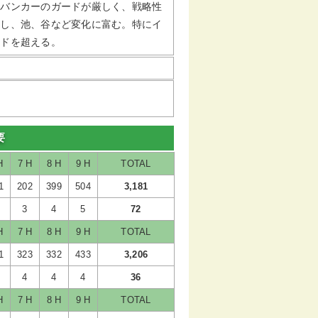
のバンカーのガードが厳しく、戦略性
開し、池、谷など変化に富む。特にイ
ードを超える。
要
H
7 H
8 H
9 H
TOTAL
1
202
399
504
3,181
3
4
5
72
H
7 H
8 H
9 H
TOTAL
1
323
332
433
3,206
4
4
4
36
H
7 H
8 H
9 H
TOTAL