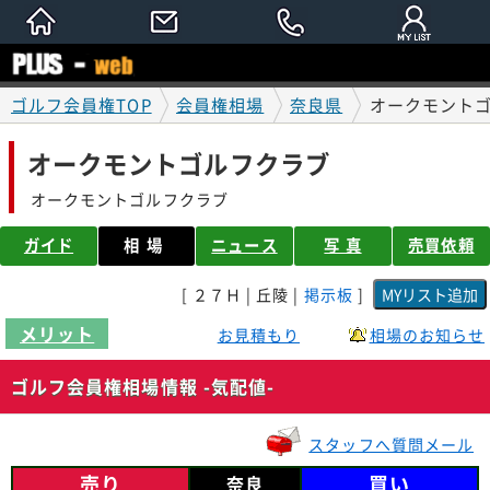
ゴルフ会員権TOP
会員権相場
奈良県
オークモントゴ
オークモントゴルフクラブ
オークモントゴルフクラブ
ガイド
相場
ニュース
写 真
売買依頼
[ ２７Ｈ | 丘陵 |
掲示板
]
メリット
お見積もり
相場のお知らせ
ゴルフ会員権相場情報 -気配値-
スタッフへ質問メール
売り
買い
奈良