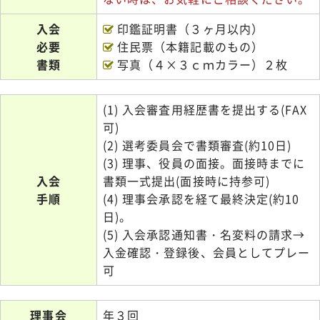
入会
印鑑証明書（３ヶ月以内）
必要
住民票（本籍記載のもの）
書類
写真（４×３ｃｍカラー）２枚
(1) 入会審査用経歴書を提出する(FAX
可)
(2) 選考委員会で書類審査(約10日)
(3) 理事、役員の面接。面接時までに
入会
書類一式提出(面接時に持参可)
手順
(4) 理事会承認を経て最終決定(約10
日)。
(5) 入会承認通知書・名変料の請求→
入金確認・登録後、会員としてプレー
可
理事会
年３回