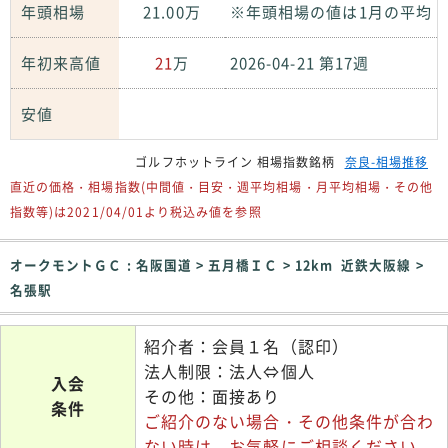
年頭相場
21.00万
※年頭相場の値は1月の平均
年初来高値
21
万
2026-04-21 第17週
安値
ゴルフホットライン 相場指数銘柄
奈良-相場推移
直近の価格・相場指数(中間値・目安・週平均相場・月平均相場・その他
指数等)は2021/04/01より税込み値を参照
オークモントＧＣ : 名阪国道 > 五月橋ＩＣ > 12km 近鉄大阪線 >
名張駅
紹介者：会員１名（認印）
法人制限：法人⇔個人
入会
その他：面接あり
条件
ご紹介のない場合・その他条件が合わ
ない時は、お気軽にご相談ください。