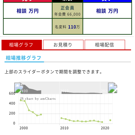
正会員
相談
万円
相談
万円
年会費 66,000
110
名変料
万
相場グラフ
お見積り
相場配信
相場推移グラフ
上部のスライダーボタンで期間を調整できます。
2000
2010
2020
600
JS chart by amCharts
400
200
0
2000
2010
2020