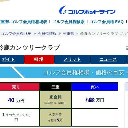
三重県-ゴルフ会員権相場表
ゴルフ会員権検索
ゴルフ会員権 FAQ
ゴルフ会員権TOP
会員権情報
三重県
鈴鹿カンツリークラブ ゴル
鈴鹿カンツリークラブ
ガイド
相場
メリット
ニュース
ゴルフ会員権相場・価格の目安 -
売り
三重
買い
正会員
40
相談
万円
万円
年会費 39,600円
1
名変料等
件の売り注文有り
5
万
名変料