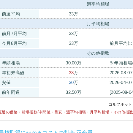
週平均相場
前週平均
33万
月平均相場
前月7月平均
33万
今月8月平均
33万
前月平均比
その他指数
年頭相場
30.00万
※年頭相場
年初来高値
33
万
2026-08-0
安値
30
万
2026-04-0
前年同週
32.50万
[2025-08-0
ゴルフホット
直近の価格・相場指数(中間値・目安・週平均相場・月平均相場・その他指数等)は
員権取得にかかるコストの割合 正会員