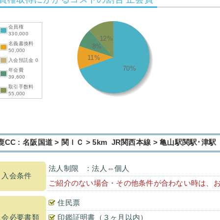
会員権
330,000
12%
名義書換料
8%
50,000
11%
入会預託金 0
70%
年会費
39,600
取引手数料
55,000
鹿CC : 名阪国道 > 関ＩＣ > 5km JR関西本線 > 亀山駅関駅･津駅
法人制限
：法人⇔個人
入会条件
ご紹介のない場合・その他条件が合わない時は、
住民票
入会必要書類
印鑑証明書（３ヶ月以内）