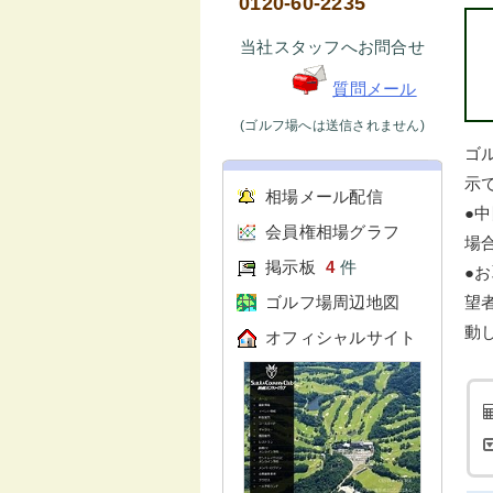
0120-60-2235
当社スタッフへお問合せ
質問メール
(ゴルフ場へは送信されません)
ゴ
示で
相場メール配信
●
会員権相場グラフ
場
掲示板
4
件
●
ゴルフ場周辺地図
望
動
オフィシャルサイト