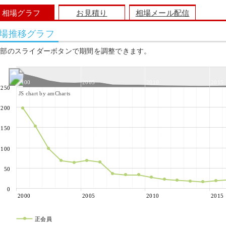
相場グラフ
お見積り
相場メール配信
場推移グラフ
上部のスライダーボタンで期間を調整できます。
2000
2005
2010
2015
250
JS chart by amCharts
200
150
100
50
0
2000
2005
2010
2015
正会員