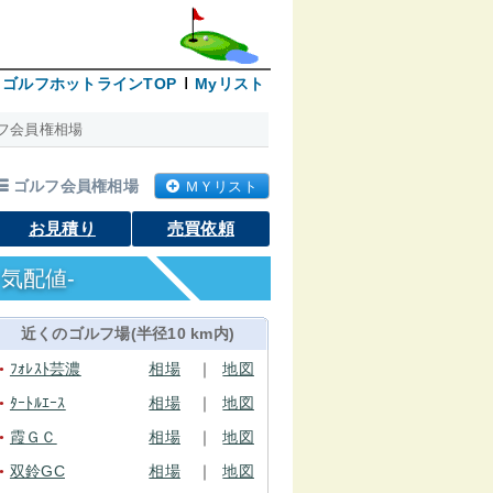
ゴルフホットラインTOP
Myリスト
フ会員権相場
ゴルフ会員権相場
ＭＹリスト
お見積り
売買依頼
気配値-
近くのゴルフ場(半径10 km内)
ﾌｫﾚｽﾄ芸濃
相場
｜
地図
●
ﾀｰﾄﾙｴｰｽ
相場
｜
地図
●
霞ＧＣ
相場
｜
地図
●
双鈴GC
相場
｜
地図
●