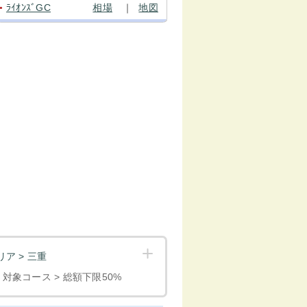
ﾗｲｵﾝｽﾞGC
相場
｜
地図
●
ア > 三重
< 対象コース > 総額下限50%