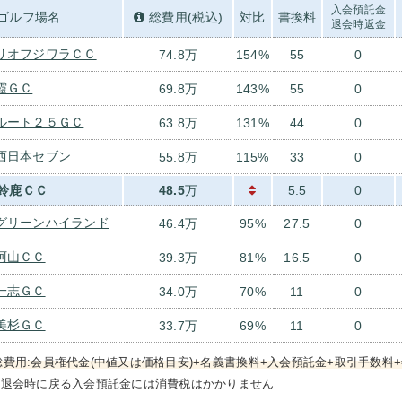
入会預託金
ゴルフ場名
総費用(税込)
対比
書換料
退会時返金
リオフジワラＣＣ
74.8万
154%
55
0
霞ＧＣ
69.8万
143%
55
0
ルート２５ＧＣ
63.8万
131%
44
0
西日本セブン
55.8万
115%
33
0
鈴鹿ＣＣ
48.5
万
5.5
0
グリーンハイランド
46.4万
95%
27.5
0
阿山ＣＣ
39.3万
81%
16.5
0
一志ＧＣ
34.0万
70%
11
0
美杉ＧＣ
33.7万
69%
11
0
総費用:会員権代金(中値又は価格目安)+名義書換料+入会預託金+取引手数料+
）退会時に戻る入会預託金には消費税はかかりません