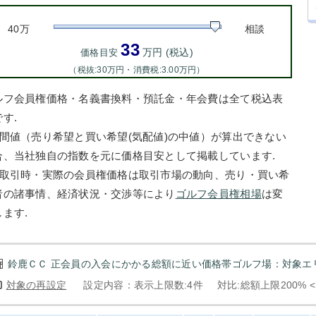
40万
相談
33
万円 (税込)
価格目安
（税抜:30万円・消費税:3.00万円）
ルフ会員権価格・名義書換料・預託金・年会費は全て税込表
す.
中間値（売り希望と買い希望(気配値)の中値）が算出できない
合、当社独自の指数を元に価格目安として掲載しています.
お取引時・実際の会員権価格は取引市場の動向、売り・買い希
者の諸事情、経済状況・交渉等により
ゴルフ会員権相場
は変
します.
鈴鹿ＣＣ 正会員の入会にかかる総額に近い価格帯ゴルフ場：対象エリ
対象の再設定
設定内容：表示上限数:4件
対比:総額上限200% 