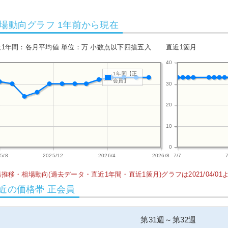
場動向グラフ 1年前から現在
近1年間：各月平均値 単位：万 小数点以下四捨五入
直近1箇月
40
1年間【正
会員】
30
20
10
0
5/8
2025/12
2026/4
2026/8
7/7
推移・相場動向(過去データ・直近1年間・直近1箇月)グラフは2021/04/0
近の価格帯 正会員
第31週～第32週