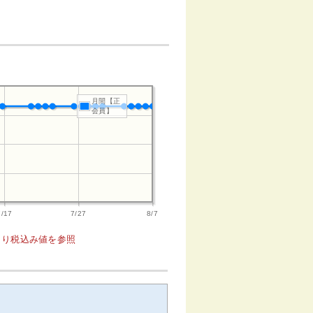
月間【正
会員】
7/17
7/27
8/7
1より税込み値を参照