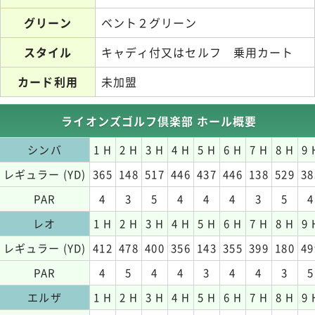
グリーン
ベント２グリーン
スタイル
キャディ付又はセルフ 乗用カート
カード利用
未加盟
ライオンズゴルフ倶楽部 ホール概要
シンバ
1 H
2 H
3 H
4 H
5 H
6 H
7 H
8 H
9 
レギュラー (YD)
365
148
517
446
437
446
138
529
38
PAR
4
3
5
4
4
4
3
5
4
レオ
1 H
2 H
3 H
4 H
5 H
6 H
7 H
8 H
9 
レギュラー (YD)
412
478
400
356
143
355
399
180
49
PAR
4
5
4
4
3
4
4
3
5
エルザ
1 H
2 H
3 H
4 H
5 H
6 H
7 H
8 H
9 