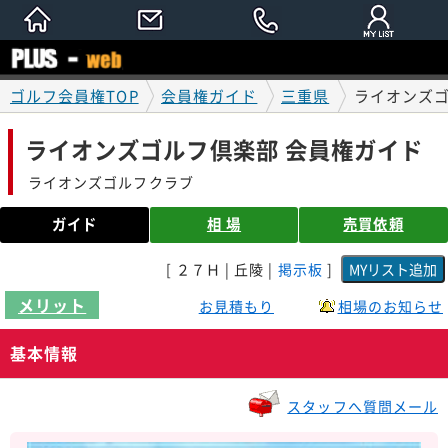
ゴルフ会員権TOP
会員権ガイド
三重県
ライオンズゴ
ライオンズゴルフ倶楽部 会員権ガイド
ライオンズゴルフクラブ
ガイド
相 場
売買依頼
[ ２７Ｈ | 丘陵 |
掲示板
]
メリット
お見積もり
相場のお知らせ
基本情報
スタッフへ質問メール