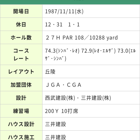
開場日
1987/11/11(水)
休日
12・31 1・1
ホール数
２７Ｈ PAR 108／10288 yard
コース
74.3(ｼﾝﾊﾞ･ﾚｵ) 72.9(ﾚｵ･ｴﾙｻﾞ) 73.0(ｴﾙ
レート
ｻﾞ･ｼﾝﾊﾞ)
レイアウト
丘陵
加盟団体
ＪＧＡ・ＣＧＡ
設計
西武建設(株)・三井建設(株)
練習場
200Ｙ 10打席
ハウス設計
三井建設
ハウス施工
三井建設