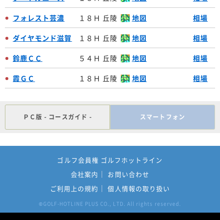
フォレスト芸濃
１８Ｈ 丘陵
地図
相場
ダイヤモンド滋賀
１８Ｈ 丘陵
地図
相場
鈴鹿ＣＣ
５４Ｈ 丘陵
地図
相場
霞ＧＣ
１８Ｈ 丘陵
地図
相場
ＰＣ版 - コースガイド -
スマートフォン
ゴルフ会員権 ゴルフホットライン
会社案内
お問い合わせ
ご利用上の規約
個人情報の取り扱い
GOLF-HOTLINE PLUS CO., LTD. All rights reserved.
©