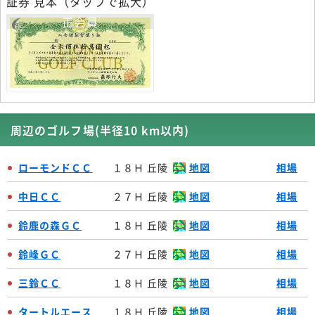
証券 見本（タップで拡大）
正会員
周辺のゴルフ場(半径10 km以内)
ローモンドＣＣ
１８Ｈ 丘陵
地図
相場
中日ＣＣ
２７Ｈ 丘陵
地図
相場
鈴鹿の森ＧＣ
１８Ｈ 丘陵
地図
相場
鈴峰ＧＣ
２７Ｈ 丘陵
地図
相場
三鈴ＣＣ
１８Ｈ 丘陵
地図
相場
タートルエース
１８Ｈ 丘陵
地図
相場