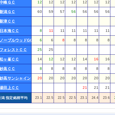
中峰ＧＣ
12
12
12
12
12
12
12
新潟ＧＣ
60
59
57
56
56
56
56
新津ＣＣ
日本海ＣＣ
8
11
11
11
11
11
11
ノーブルウッドGC
6
6
8
8
8
8
8
フォレストＣＣ
25
25
松ヶ峯ＣＣ
14
12
12
12
14
16
16
妙高ＣＣ
8
8
8
8
8
8
8
妙高サンシャイン
20
20
20
20
20
20
20
湯田上ＣＣ
21
21
21
新潟 指定銘柄平均
23.1
22.5
22.5
22.5
23.1
24.4
23.6