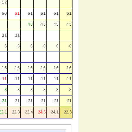
12
60
61
61
61
61
61
43
43
43
43
11
11
6
6
6
6
6
6
16
16
16
16
16
16
11
11
11
11
11
11
8
8
8
8
8
8
21
21
21
21
21
21
22.1
22.3
22.4
24.6
24.1
22.3