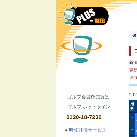
新
更
※
20
ゴルフ会員権売買は
指
ゴルフ ホットライン
数
0120-18-7236
＊
●
時価評価サービス
＊