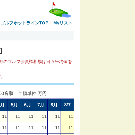
ゴルフホットラインTOP
Myリスト
]
月のゴルフ会員権相場は日々平均値を
す。
0音順 金額単位 万円
4月
5月
6月
7月
8月
8/7
11
11
11
11
11
11
11
11
11
11
11
11