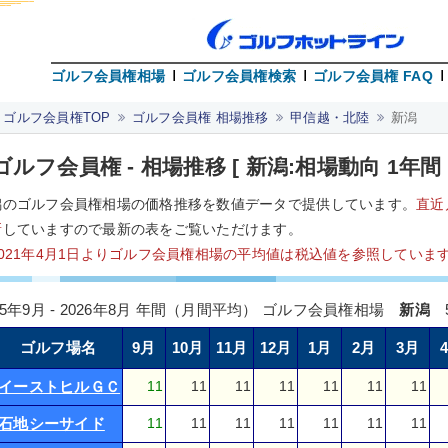
ゴルフ会員権相場
ゴルフ会員権検索
ゴルフ会員権 FAQ
ゴルフ会員権TOP
ゴルフ会員権 相場推移
甲信越・北陸
新潟
ゴルフ会員権 - 相場推移 [ 新潟:相場動向 1年間 
潟のゴルフ会員権相場の価格推移を数値データで提供しています。
直近
新
していますので最新の表をご覧いただけます。
2021年4月1日よりゴルフ会員権相場の平均値は税込値を参照していま
25年9月 - 2026年8月 年間（月間平均） ゴルフ会員権相場
新潟
5
ゴルフ場名
9月
10月
11月
12月
1月
2月
3月
イーストヒルＧＣ
11
11
11
11
11
11
11
石地シーサイド
11
11
11
11
11
11
11