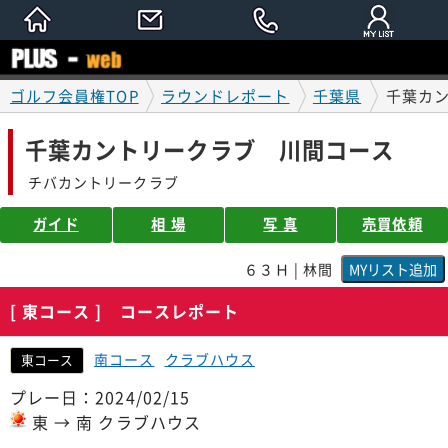
ゴルフ会員権TOP
ラウンドレポート
千葉県
千葉カ
千葉カントリークラブ 川間コース
チバカントリークラブ
ガイド
相 場
写 真
売買依頼
６３Ｈ | 林間
[ 東コース ] コースレポート
南コース
クラブハウス
東コース
プレー日：2024/02/15
東 → 南 クラブハウス