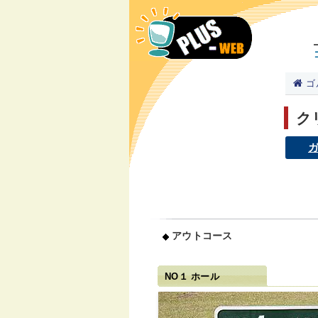
ゴ
ク
アウトコース
NO１ ホール