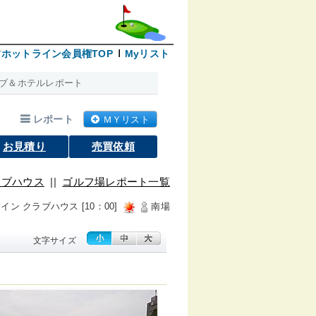
ホットライン会員権TOP
Myリスト
ブ＆ホテルレポート
レポート
ＭＹリスト
お見積り
売買依頼
ラブハウス
||
ゴルフ場レポート一覧
→ イン クラブハウス [10：00]
南場
文字サイズ