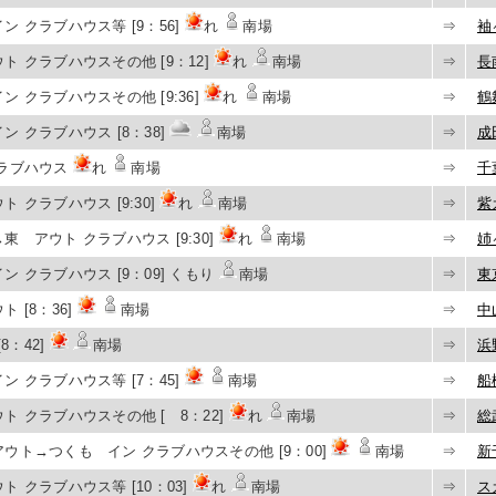
ン クラブハウス等 [9：56]
れ
南場
⇒
袖
ト クラブハウスその他 [9：12]
れ
南場
⇒
長
ン クラブハウスその他 [9:36]
れ
南場
⇒
鶴
ン クラブハウス [8：38]
南場
⇒
成
クラブハウス
れ
南場
⇒
千
 クラブハウス [9:30]
れ
南場
⇒
紫
東 アウト クラブハウス [9:30]
れ
南場
⇒
姉
ン クラブハウス [9：09] くもり
南場
⇒
東
 [8：36]
南場
⇒
中
[8：42]
南場
⇒
浜
ン クラブハウス等 [7：45]
南場
⇒
船
ト クラブハウスその他 [ 8：22]
れ
南場
⇒
総
ウト→つくも イン クラブハウスその他 [9：00]
南場
⇒
新
ト クラブハウス等 [10：03]
れ
南場
⇒
ス