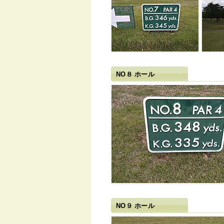
NO８ ホール
NO９ ホール