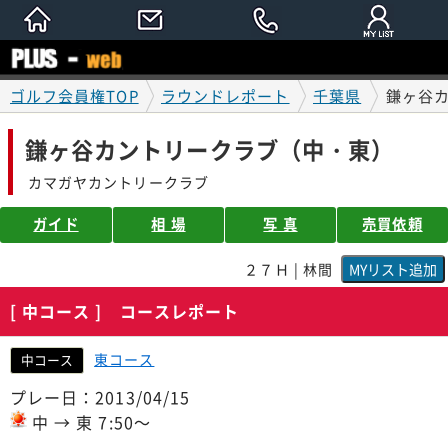
ゴルフ会員権TOP
ラウンドレポート
千葉県
鎌ヶ谷
鎌ヶ谷カントリークラブ（中・東）
カマガヤカントリークラブ
ガイド
相 場
写 真
売買依頼
２７Ｈ | 林間
[ 中コース ] コースレポート
東コース
中コース
プレー日：2013/04/15
中 → 東 7:50～