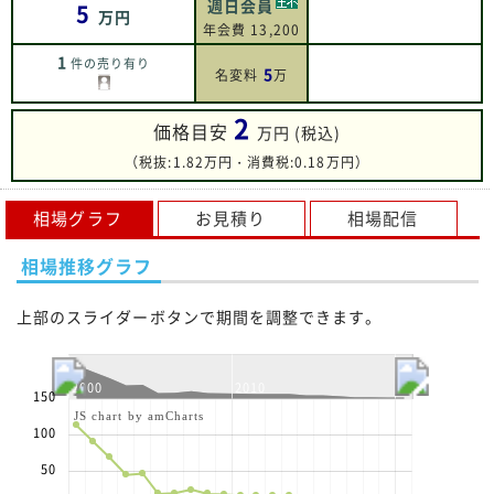
週日会員
5
万円
年会費 13,200
1
件の売り有り
5
名変料
万
2
価格目安
万円 (税込)
（税抜:1.82万円・消費税:0.18万円）
相場グラフ
お見積り
相場配信
相場推移グラフ
上部のスライダーボタンで期間を調整できます。
2000
2010
2020
150
JS chart by amCharts
100
50