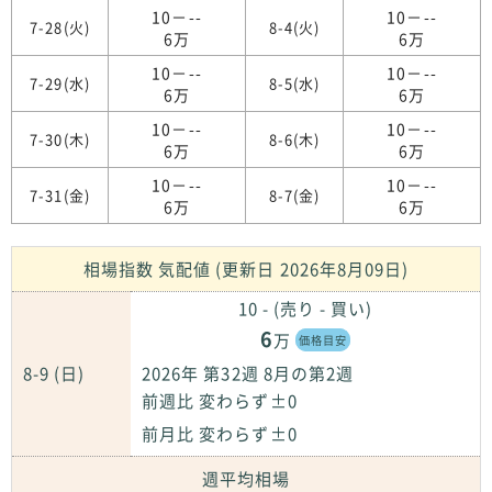
10－--
10－--
7-28(火)
8-4(火)
6万
6万
10－--
10－--
7-29(水)
8-5(水)
6万
6万
10－--
10－--
7-30(木)
8-6(木)
6万
6万
10－--
10－--
7-31(金)
8-7(金)
6万
6万
相場指数 気配値 (更新日 2026年8月09日)
10 - (売り - 買い)
6
万
価格目安
8-9 (日)
2026年 第32週 8月の第2週
前週比 変わらず±0
前月比 変わらず±0
週平均相場