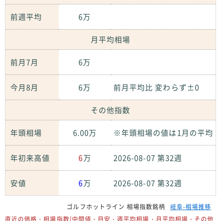
前週平均
6万
月平均相場
前月7月
6万
今月8月
6万
前月平均比 変わらず±0
その他指数
年頭相場
6.00万
※年頭相場の値は1月の平均
年初来高値
6
万
2026-08-07 第32週
安値
6
万
2026-08-07 第32週
ゴルフホットライン 相場指数銘柄
岐阜-相場推移
直近の価格・相場指数(中間値・目安・週平均相場・月平均相場・その他