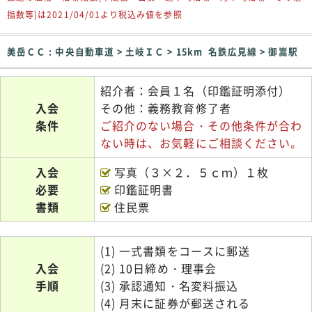
指数等)は2021/04/01より税込み値を参照
美岳ＣＣ : 中央自動車道 > 土岐ＩＣ > 15km 名鉄広見線 > 御嵩駅
紹介者：会員１名（印鑑証明添付）
入会
その他：義務教育修了者
条件
ご紹介のない場合・その他条件が合わ
ない時は、お気軽にご相談ください。
入会
写真（３×２．５ｃｍ）１枚
必要
印鑑証明書
書類
住民票
(1) 一式書類をコースに郵送
入会
(2) 10日締め・理事会
手順
(3) 承認通知・名変料振込
(4) 月末に証券が郵送される