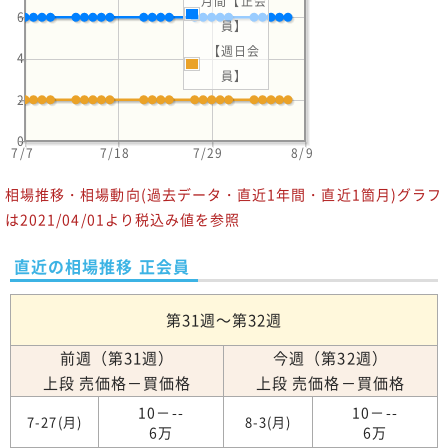
月間【正会
6
員】
【週日会
4
員】
2
0
7/7
7/18
7/29
8/9
相場推移・相場動向(過去データ・直近1年間・直近1箇月)グラフ
は2021/04/01より税込み値を参照
直近の相場推移 正会員
第31週～第32週
前週（第31週）
今週（第32週）
上段 売価格－買価格
上段 売価格－買価格
10－--
10－--
7-27(月)
8-3(月)
6万
6万