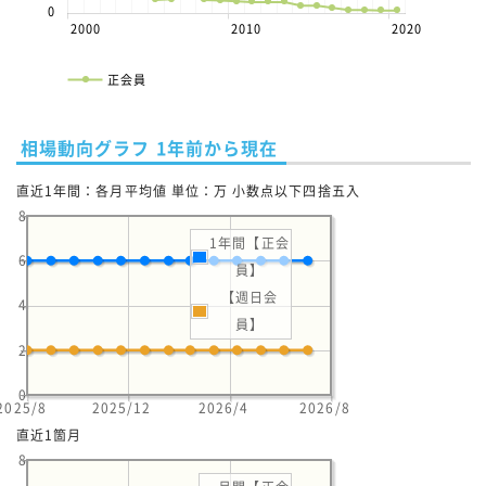
0
2000
2010
2020
正会員
相場動向グラフ 1年前から現在
直近1年間：各月平均値 単位：万 小数点以下四捨五入
8
1年間【正会
6
員】
【週日会
4
員】
2
0
2025/8
2025/12
2026/4
2026/8
直近1箇月
8