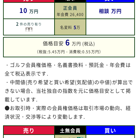
正会員
10
相談
万円
万円
年会費 26,400
2
件の売り有り
5
名変料
万
6
価格目安
万円 (税込)
（税抜:5.45万円・消費税:0.55万円）
・ゴルフ会員権価格・名義書換料・預託金・年会費は
全て税込表示です.
・中間値(売り希望と買い希望(気配値)の中値)が算出で
きない場合、当社独自の指数を元に価格目安として掲
載しています.
●お取引時・実際の会員権価格は取引市場の動向、経
済状況・交渉等により変動します.
売り
買い
土無会員