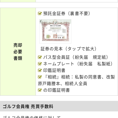
預託金証券（裏書不要）
正会員権-1
売却
証券の見本（タップで拡大）
必要
パス型会員証（紛失届 規定紙）
書類
ネームプレート（紛失届 私製紙）
印鑑証明書
『相続』相続：私製の同意書、改製
原戸籍謄本、相続人全員
の印鑑証明書
ゴルフ会員権 売買手数料
ゴルフ会員権の価格に対して