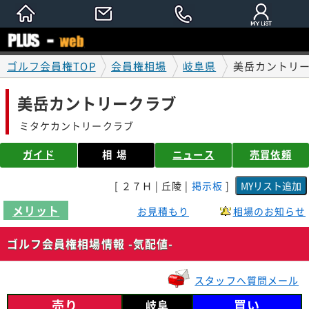
ゴルフ会員権TOP
会員権相場
岐阜県
美岳カントリー
美岳カントリークラブ
ミタケカントリークラブ
ガイド
相場
ニュース
売買依頼
[ ２７Ｈ | 丘陵 |
掲示板
]
メリット
お見積もり
相場のお知らせ
ゴルフ会員権相場情報 -気配値-
スタッフへ質問メール
売り
買い
岐阜