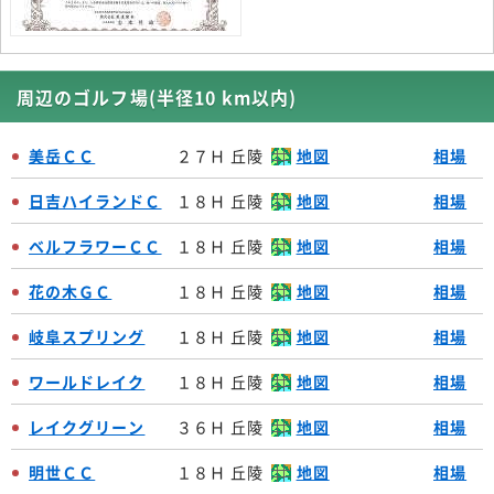
周辺のゴルフ場(半径10 km以内)
美岳ＣＣ
２７Ｈ 丘陵
地図
相場
日吉ハイランドＣ
１８Ｈ 丘陵
地図
相場
ベルフラワーＣＣ
１８Ｈ 丘陵
地図
相場
花の木ＧＣ
１８Ｈ 丘陵
地図
相場
岐阜スプリング
１８Ｈ 丘陵
地図
相場
ワールドレイク
１８Ｈ 丘陵
地図
相場
レイクグリーン
３６Ｈ 丘陵
地図
相場
明世ＣＣ
１８Ｈ 丘陵
地図
相場