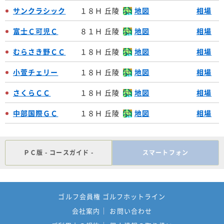
サンクラシック
１８Ｈ 丘陵
地図
相場
富士Ｃ可児Ｃ
８１Ｈ 丘陵
地図
相場
むらさき野ＣＣ
１８Ｈ 丘陵
地図
相場
小萱チェリー
１８Ｈ 丘陵
地図
相場
さくらＣＣ
１８Ｈ 丘陵
地図
相場
中部国際ＧＣ
１８Ｈ 丘陵
地図
相場
ＰＣ版 - コースガイド -
スマートフォン
ゴルフ会員権 ゴルフホットライン
会社案内
お問い合わせ