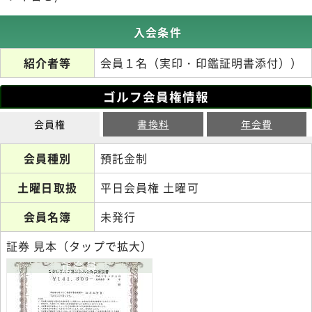
入会条件
紹介者等
会員１名（実印・印鑑証明書添付））
ゴルフ会員権情報
会員権
書換料
年会費
会員種別
預託金制
土曜日取扱
平日会員権 土曜可
会員名簿
未発行
証券 見本（タップで拡大）
正会員