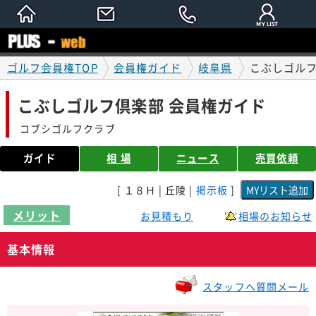
ゴルフ会員権TOP
会員権ガイド
岐阜県
こぶしゴルフ
こぶしゴルフ倶楽部 会員権ガイド
コブシゴルフクラブ
ガイド
相 場
ニュース
売買依頼
[ １８Ｈ | 丘陵 |
掲示板
]
メリット
お見積もり
相場のお知らせ
基本情報
スタッフへ質問メール