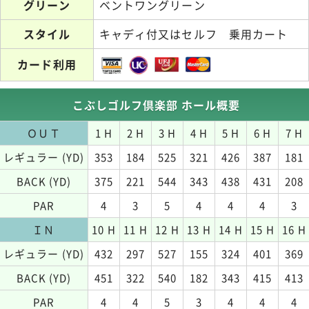
グリーン
ベントワングリーン
スタイル
キャディ付又はセルフ 乗用カート
カード利用
こぶしゴルフ倶楽部 ホール概要
ＯＵＴ
1 H
2 H
3 H
4 H
5 H
6 H
7 H
レギュラー (YD)
353
184
525
321
426
387
181
BACK (YD)
375
221
544
343
438
431
208
PAR
4
3
5
4
4
4
3
ＩＮ
10 H
11 H
12 H
13 H
14 H
15 H
16 H
レギュラー (YD)
432
297
527
155
324
401
369
BACK (YD)
451
322
540
182
343
415
413
PAR
4
4
5
3
4
4
4