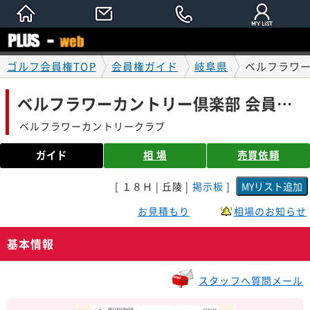
ゴルフ会員権TOP
会員権ガイド
岐阜県
ベルフラワー
ベルフラワーカントリー倶楽部 会員権ガイド
ベルフラワーカントリークラブ
ガイド
相 場
売買依頼
[ １８Ｈ | 丘陵 |
掲示板
]
お見積もり
相場のお知らせ
基本情報
スタッフへ質問メール