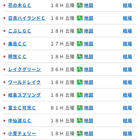
花の木ＧＣ
１８Ｈ 丘陵
地図
相場
日吉ハイランドＣ
１８Ｈ 丘陵
地図
相場
こぶしＧＣ
１８Ｈ 丘陵
地図
相場
美岳ＣＣ
２７Ｈ 丘陵
地図
相場
明世ＣＣ
１８Ｈ 丘陵
地図
相場
レイクグリーン
３６Ｈ 丘陵
地図
相場
ワールドレイク
１８Ｈ 丘陵
地図
相場
岐阜スプリング
１８Ｈ 丘陵
地図
相場
富士Ｃ可児Ｃ
８１Ｈ 丘陵
地図
相場
中仙道ＧＣ
１８Ｈ 丘陵
地図
相場
小萱チェリー
１８Ｈ 丘陵
地図
相場