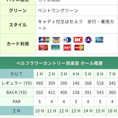
グリーン
ベントワングリーン
キャディ付又はセルフ 歩行・乗用カ
スタイル
ート
カード利用
ベルフラワーカントリー倶楽部 ホール概要
ＯＵＴ
1 H
2 H
3 H
4 H
5 H
6 H
7 H
レギュラー (YD)
480
399
390
146
368
518
342
BACK (YD)
502
421
406
158
391
543
360
PAR
5
4
4
3
4
5
4
ＩＮ
10 H
11 H
12 H
13 H
14 H
15 H
16 H