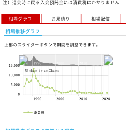
注）退会時に戻る入会預託金には消費税はかかりません
相場グラフ
お見積り
相場配信
相場推移グラフ
上部のスライダーボタンで期間を調整できます。
1990
2000
2010
2020
15,000
JS chart by amCharts
10,000
5,000
0
1990
2000
2010
2020
正会員