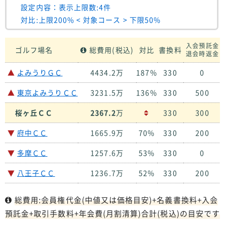
設定内容：表示上限数:4件
対比:上限200% < 対象コース > 下限50%
入会預託金
ゴルフ場名
総費用(税込)
対比
書換料
退会時返金
▲
よみうりＧＣ
4434.2万
187%
330
0
▲
東京よみうりＣＣ
3231.5万
136%
330
500
桜ヶ丘ＣＣ
2367.2
万
330
300
▼
府中ＣＣ
1665.9万
70%
330
200
▼
多摩ＣＣ
1257.6万
53%
330
0
▼
八王子ＣＣ
1236.7万
52%
330
200
総費用:会員権代金(中値又は価格目安)+名義書換料+入会
預託金+取引手数料+年会費(月割清算)合計(税込)の目安です