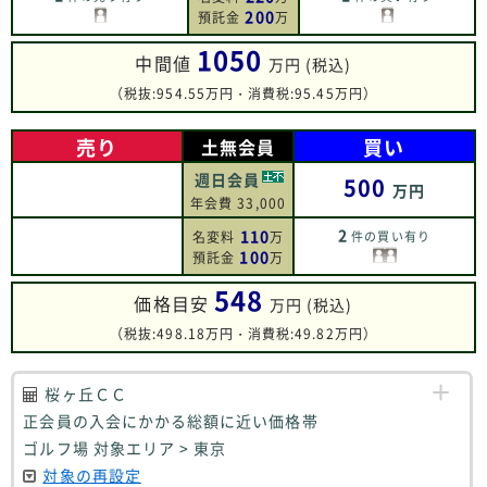
200
預託金
万
1050
中間値
万円 (税込)
（税抜:954.55万円・消費税:95.45万円）
売り
買い
土無会員
週日会員
500
万円
年会費 33,000
2
110
名変料
万
件の買い有り
100
預託金
万
548
価格目安
万円 (税込)
（税抜:498.18万円・消費税:49.82万円）
桜ヶ丘ＣＣ
正会員の入会にかかる総額に近い価格帯
ゴルフ場 対象エリア > 東京
対象の再設定