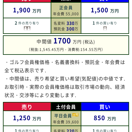
正会員
1,900
1,500
万円
万円
年会費 55,000
2
1
330
件の売り有り
名変料
万
件の買い有り
300
預託金
万
1700
中間値
万円 (税込)
（税抜:1,545.45万円・消費税:154.55万円）
・ゴルフ会員権価格・名義書換料・預託金・年会費は
全て税込表示です.
・中間値は、売り希望と買い希望(気配値)の中値です.
お取引時・実際の会員権価格は取引市場の動向、経済
状況・交渉等により変動します.
売り
買い
土付会員
平日会員
1,250
850
万円
万円
年会費 39,600
1
1
220
件の売り有り
名変料
万
件の買い有り