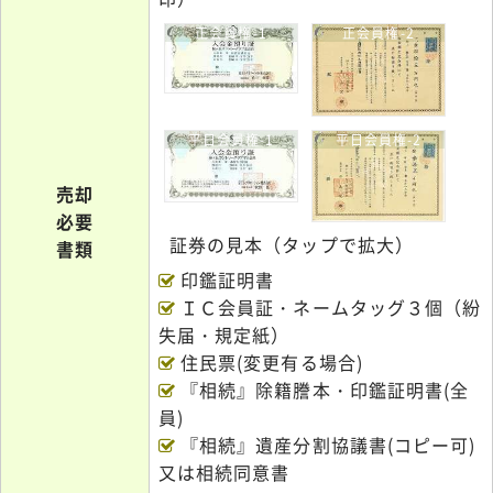
正会員権-1
正会員権-2
平日会員権-1
平日会員権-2
売却
必要
証券の見本（タップで拡大）
書類
印鑑証明書
ＩＣ会員証・ネームタッグ３個（紛
失届・規定紙）
住民票(変更有る場合)
『相続』除籍謄本・印鑑証明書(全
員)
『相続』遺産分割協議書(コピー可)
又は相続同意書