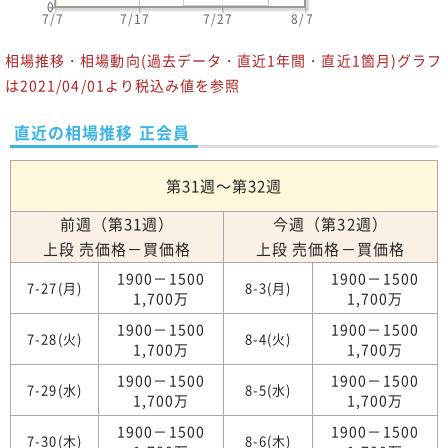
0
7/7
7/17
7/27
8/7
相場推移・相場動向(過去データ・直近1年間・直近1箇月)グラフ
は2021/04/01より税込み値を参照
直近の相場推移 正会員
第31週～第32週
前週（第31週）
今週（第32週）
上段 売価格－買価格
上段 売価格－買価格
1900－1500
1900－1500
7-27(月)
8-3(月)
1,700万
1,700万
1900－1500
1900－1500
7-28(火)
8-4(火)
1,700万
1,700万
1900－1500
1900－1500
7-29(水)
8-5(水)
1,700万
1,700万
1900－1500
1900－1500
7-30(木)
8-6(木)