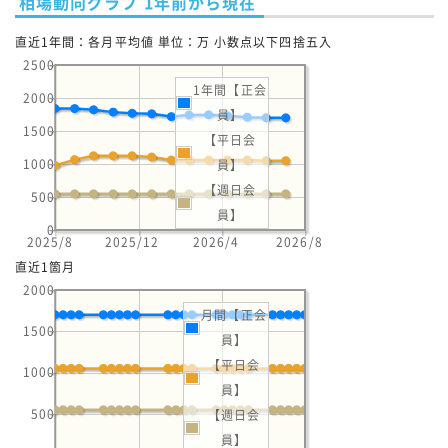
相場動向グラフ 1年前から現在
直近1年間：各月平均値 単位：万 小数点以下四捨五入
2500
1年間【正会
2000
員】
1500
【平日会
1000
員】
【週日会
500
員】
0
2025/8
2025/12
2026/4
2026/8
直近1箇月
2000
月間【正会
1500
員】
【平日会
1000
員】
500
【週日会
員】