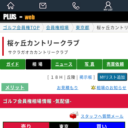
ゴルフ会員権TOP
会員権相場
東京都
桜ヶ丘カントリ
桜ヶ丘カントリークラブ
サクラガオカカントリークラブ
ガイド
相場
ニュース
写 真
売買依頼
[ １８Ｈ | 丘陵 |
掲示板
]
メリット
お見積もり
相場のお知らせ
ゴルフ会員権相場情報 -気配値-
スタッフへ質問メール
売り
買い
東京