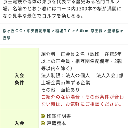
京王電鉄が母体の東京を代表する歴史ある名門ゴルフ
場。名前のとおり春にはコース内1300本の桜が満開に
なり見事な景色でゴルフを楽しめる。
桜ヶ丘ＣＣ : 中央自動車道 > 稲城ＩＣ > 6.0km 京王線 > 聖蹟桜ヶ
丘駅
紹介者：正会員２名（認印・在籍5年
以上の正会員・相互関係配偶者・2親
等以内を除く）
入会
法人制限：法人⇔個人 法人入会1部
条件
上場企業or準ずる企業
その他：面接あり
ご紹介のない場合・その他条件が合わ
ない時は、お気軽にご相談ください。
印鑑証明書
入会
戸籍謄本