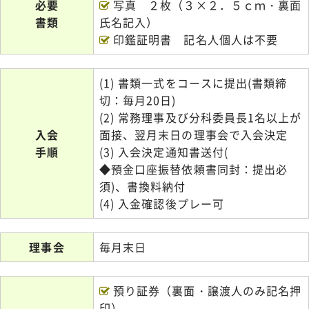
必要
写真 ２枚（３×２．５ｃｍ・裏面
書類
氏名記入）
印鑑証明書 記名人個人は不要
(1) 書類一式をコースに提出(書類締
切：毎月20日)
(2) 常務理事及び分科委員長1名以上が
入会
面接、翌月末日の理事会で入会決定
手順
(3) 入会決定通知書送付(
◆預金口座振替依頼書同封：提出必
須)、書換料納付
(4) 入金確認後プレー可
理事会
毎月末日
預り証券（裏面・譲渡人のみ記名押
印）