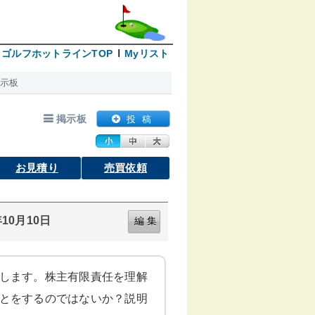
ゴルフホットラインTOP
Myリスト
示板
掲示板
投 稿
お見積り
売買依頼
10月10日
収します。株主有限責任を理解
ことをするのではないか？説明