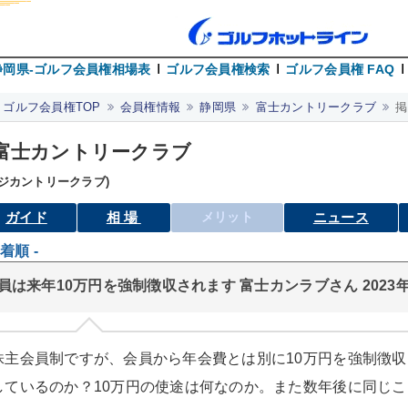
静岡県-ゴルフ会員権相場表
ゴルフ会員権検索
ゴルフ会員権 FAQ
ゴルフ会員権TOP
会員権情報
静岡県
富士カントリークラブ
掲
富士カントリークラブ
フジカントリークラブ)
ガイド
相場
メリット
ニュース
新着順 -
員は来年10万円を強制徴収されます 富士カンラブさん 2023年
株主会員制ですが、会員から年会費とは別に10万円を強制徴
しているのか？10万円の使途は何なのか。また数年後に同じ