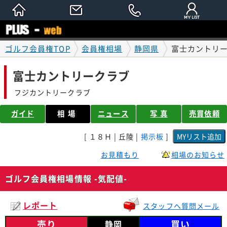
ゴルフ会員権TOP
会員権相場
静岡県
富士カントリー
富士カントリークラブ
フジカントリークラブ
ガイド
相場
ニュース
写 真
売買依頼
[ １８Ｈ | 丘陵 |
掲示板
]
お見積もり
相場のお知らせ
ゴルフ会員権相場情報 -気配値-
レポート
スタッフへ質問メール
売り
買い
静岡