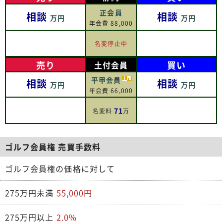
正会員
相談
相談
万円
万円
年会費 88,000
名変停止中
売り
買い
土付会員
平甲会員
相談
相談
万円
万円
年会費 66,000
71
名変料
万
ゴルフ会員権 売買手数料
ゴルフ会員権の価格に対して
275万円未満
55,000円
275万円以上
2.0%