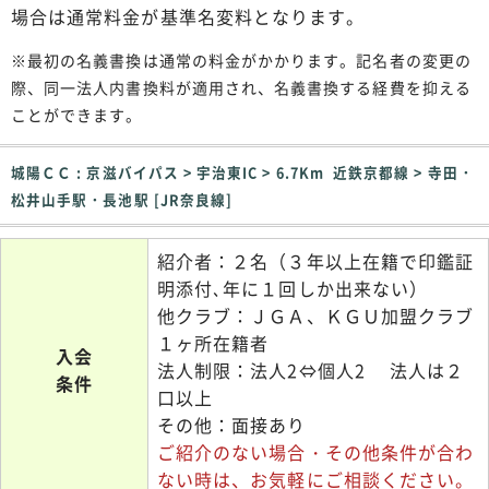
場合は通常料金が基準名変料となります。
※最初の名義書換は通常の料金がかかります。記名者の変更の
際、同一法人内書換料が適用され、名義書換する経費を抑える
ことができます。
城陽ＣＣ : 京滋バイパス > 宇治東IC > 6.7Km 近鉄京都線 > 寺田・
松井山手駅・長池駅 [JR奈良線]
紹介者：２名（３年以上在籍で印鑑証
明添付､年に１回しか出来ない）
他クラブ：ＪＧＡ、ＫＧＵ加盟クラブ
１ヶ所在籍者
入会
法人制限：法人2⇔個人2 法人は２
条件
口以上
その他：面接あり
ご紹介のない場合・その他条件が合わ
ない時は、お気軽にご相談ください。