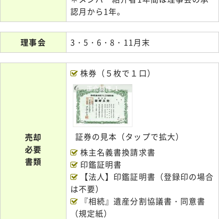
認月から1年。
理事会
3・5・6・8・11月末
株券（５枚で１口）
正会員権-1
証券の見本（タップで拡大）
売却
必要
株主名義書換請求書
書類
印鑑証明書
【法人】印鑑証明書（登録印の場合
は不要）
『相続』遺産分割協議書・同意書
（規定紙）