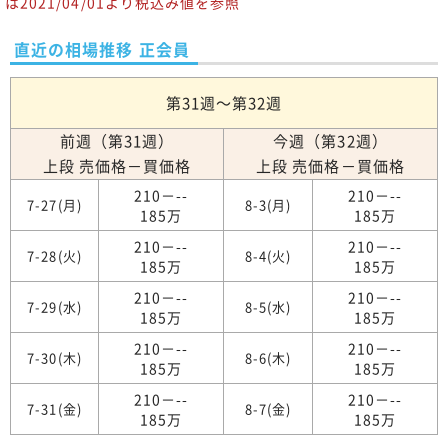
は2021/04/01より税込み値を参照
直近の相場推移 正会員
第31週～第32週
前週（第31週）
今週（第32週）
上段 売価格－買価格
上段 売価格－買価格
210－--
210－--
7-27(月)
8-3(月)
185万
185万
210－--
210－--
7-28(火)
8-4(火)
185万
185万
210－--
210－--
7-29(水)
8-5(水)
185万
185万
210－--
210－--
7-30(木)
8-6(木)
185万
185万
210－--
210－--
7-31(金)
8-7(金)
185万
185万