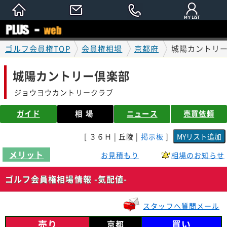
ゴルフ会員権TOP
会員権相場
京都府
城陽カントリー
城陽カントリー倶楽部
ジョウヨウカントリークラブ
ガイド
相場
ニュース
売買依頼
[ ３６Ｈ | 丘陵 |
掲示板
]
メリット
お見積もり
相場のお知らせ
ゴルフ会員権相場情報 -気配値-
スタッフへ質問メール
売り
買い
京都