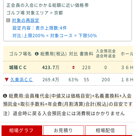
正会員の入会にかかる総額に近い価格帯
ゴルフ場 対象エリア > 京都
対象の再設定
設定内容：表示上限数:4件
対比:上限200% < 対象コース > 下限50%
入会預託金
ゴルフ場名
総費用(税込)
対比
書換料
ホール 
退会時返金
城陽ＣＣ
423.7
万
220
0
３６Ｈ |
▼
久美浜ＣＣ
269.4万
63%
55
200
１８Ｈ 
総費用:会員権代金(中値又は価格目安)+名義書換料+入会
預託金+取引手数料+年会費(月割清算)合計(税込)の目安です
注）退会時に戻る入会預託金には消費税はかかりません
相場グラフ
お見積り
相場配信