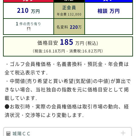
正会員
210
相談
万円
万円
年会費 132,000
1
件の売り有り
220
名変料
万
185
価格目安
万円 (税込)
（税抜:168.18万円・消費税:16.82万円）
・ゴルフ会員権価格・名義書換料・預託金・年会費は
全て税込表示です.
・中間値(売り希望と買い希望(気配値)の中値)が算出で
きない場合、当社独自の指数を元に価格目安として掲
載しています.
●お取引時・実際の会員権価格は取引市場の動向、経
済状況・交渉等により変動します.
城陽ＣＣ