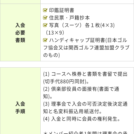
印鑑証明書
住民票・戸籍抄本
入会
写真（スーツ）各１枚(4×3)
必要
（13×9）
書類
ハンディキャップ証明書(日本ゴル
フ協会又は関西ゴルフ連盟加盟クラブ
のもの)
(1) コースへ株券と書類を書留で提出
(切手代880円同封)。
(2) 倶楽部役員の面接有(書面で通
知)。
入会
(3) 理事会で入会の可否決定後決定通
手順
知と名変料振込用紙送付。
(4) 入金と同時に会員の権利発生。
＊メンバー紹介者1年間は理事会の承