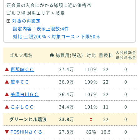
正会員の入会にかかる総額に近い価格帯
ゴルフ場 対象エリア > 岐阜
対象の再設定
設定内容：表示上限数:4件
対比:上限200% < 対象コース > 下限50%
入会預託金
ゴルフ場名
総費用(税込)
対比
書換料
退会時返金
▲
恵那峡ＣＣ
37.4万
110%
22
0
▲
笹平ＣＣ
36.9万
109%
22
0
▲
美濃白川ＧＣ
36.4万
107%
22
0
▲
こぶしＧＣ
34.4万
101%
11
0
グリーンヒル瑞浪
33.8
万
22
0
▼
TOSHINさくら
27.8万
82%
16.5
0