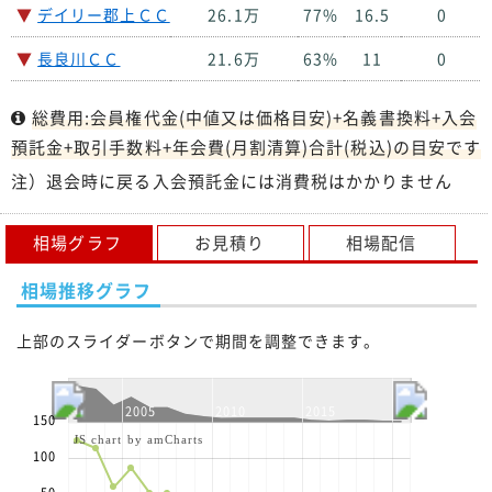
▼
デイリー郡上ＣＣ
26.1万
77%
16.5
0
▼
長良川ＣＣ
21.6万
63%
11
0
総費用:会員権代金(中値又は価格目安)+名義書換料+入会
預託金+取引手数料+年会費(月割清算)合計(税込)の目安です
注）退会時に戻る入会預託金には消費税はかかりません
相場グラフ
お見積り
相場配信
相場推移グラフ
上部のスライダーボタンで期間を調整できます。
2005
2010
2015
2020
150
JS chart by amCharts
100