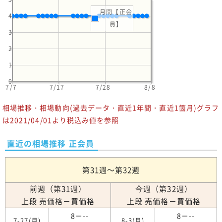
月間【正会
4
員】
3
2
1
0
7/7
7/17
7/28
8/8
相場推移・相場動向(過去データ・直近1年間・直近1箇月)グラフ
は2021/04/01より税込み値を参照
直近の相場推移 正会員
第31週～第32週
前週（第31週）
今週（第32週）
上段 売価格－買価格
上段 売価格－買価格
8－--
8－--
7-27(月)
8-3(月)