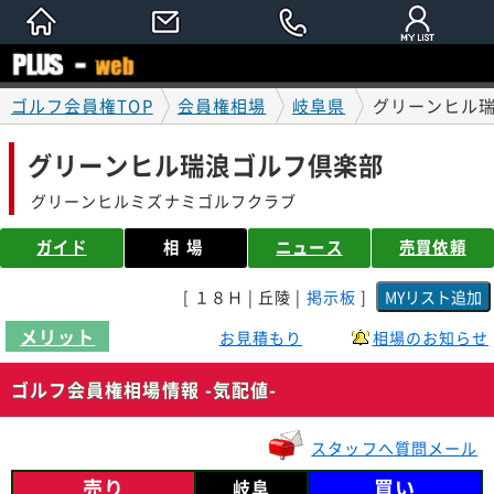
ゴルフ会員権TOP
会員権相場
岐阜県
グリーンヒル瑞
グリーンヒル瑞浪ゴルフ倶楽部
グリーンヒルミズナミゴルフクラブ
ガイド
相場
ニュース
売買依頼
[ １８Ｈ | 丘陵 |
掲示板
]
メリット
お見積もり
相場のお知らせ
ゴルフ会員権相場情報 -気配値-
スタッフへ質問メール
売り
買い
岐阜