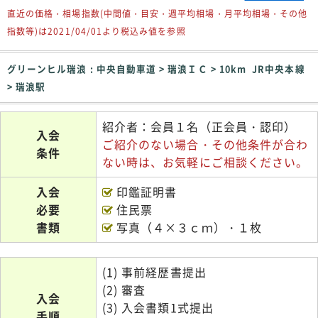
直近の価格・相場指数(中間値・目安・週平均相場・月平均相場・その他
指数等)は2021/04/01より税込み値を参照
グリーンヒル瑞浪 : 中央自動車道 > 瑞浪ＩＣ > 10km JR中央本線
> 瑞浪駅
紹介者：会員１名（正会員・認印）
入会
ご紹介のない場合・その他条件が合わ
条件
ない時は、お気軽にご相談ください。
入会
印鑑証明書
必要
住民票
書類
写真（４×３ｃｍ）・１枚
(1) 事前経歴書提出
(2) 審査
入会
(3) 入会書類1式提出
手順