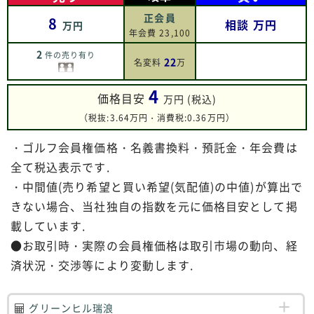
正会員
8
相談
万円
万円
年会費 23,100
2
件の売り有り
22
名変料
万
4
価格目安
万円 (税込)
（税抜:3.64万円・消費税:0.36万円）
・ゴルフ会員権価格・名義書換料・預託金・年会費は
全て税込表示です.
・中間値(売り希望と買い希望(気配値)の中値)が算出で
きない場合、当社独自の指数を元に価格目安として掲
載しています.
●お取引時・実際の会員権価格は取引市場の動向、経
済状況・交渉等により変動します.
グリーンヒル瑞浪