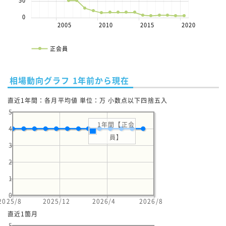
50
0
2005
2010
2015
2020
正会員
相場動向グラフ 1年前から現在
直近1年間：各月平均値 単位：万 小数点以下四捨五入
5
1年間【正会
4
員】
3
2
1
0
2025/8
2025/12
2026/4
2026/8
直近1箇月
5