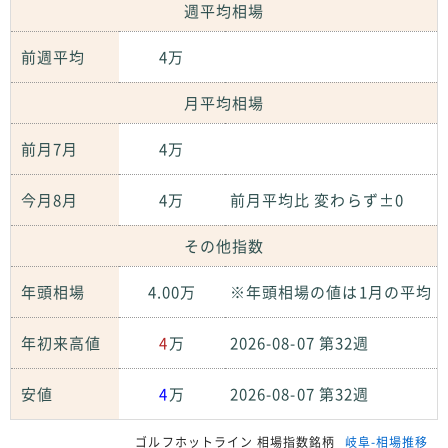
週平均相場
前週平均
4万
月平均相場
前月7月
4万
今月8月
4万
前月平均比 変わらず±0
その他指数
年頭相場
4.00万
※年頭相場の値は1月の平均
年初来高値
4
万
2026-08-07 第32週
安値
4
万
2026-08-07 第32週
ゴルフホットライン 相場指数銘柄
岐阜-相場推移