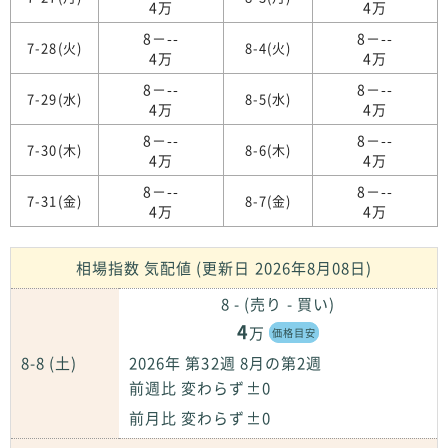
4万
4万
8－--
8－--
7-28(火)
8-4(火)
4万
4万
8－--
8－--
7-29(水)
8-5(水)
4万
4万
8－--
8－--
7-30(木)
8-6(木)
4万
4万
8－--
8－--
7-31(金)
8-7(金)
4万
4万
相場指数 気配値 (更新日 2026年8月08日)
8 - (売り - 買い)
4
万
価格目安
8-8 (土)
2026年 第32週 8月の第2週
前週比 変わらず±0
前月比 変わらず±0