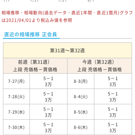
7/7
7/17
7/27
8/7
相場推移・相場動向(過去データ・直近1年間・直近1箇月)グラフ
は2021/04/01より税込み値を参照
直近の相場推移 正会員
第31週～第32週
前週（第31週）
今週（第32週）
上段 売価格－買価格
上段 売価格－買価格
5－1
5－1
7-27(月)
8-3(月)
3万
3万
5－1
5－1
7-28(火)
8-4(火)
3万
3万
5－1
5－1
7-29(水)
8-5(水)
3万
3万
5－1
5－1
7-30(木)
8-6(木)
3万
3万