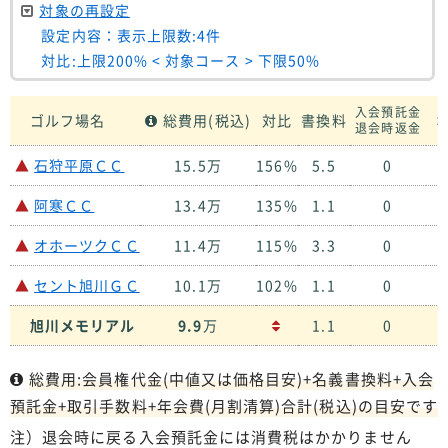
対象の再設定
設定内容：表示上限数:4件
対比:上限200% < 対象コース > 下限50%
入会預託金
ゴルフ場名
総費用(税込)
対比
書換料
ホ
退会時返金
▲
石狩平原ＣＣ
15.5万
156%
5.5
0
２
▲
阿寒ＣＣ
13.4万
135%
1.1
0
２
▲
オホーツクＣＣ
11.4万
115%
3.3
0
１
▲
セント旭川ＧＣ
10.1万
102%
1.1
0
２
旭川メモリアル
9.9
万
1.1
0
１
総費用:会員権代金(中値又は価格目安)+名義書換料+入会
預託金+取引手数料+年会費(月割清算)合計(税込)の目安です
注）退会時に戻る入会預託金には消費税はかかりません