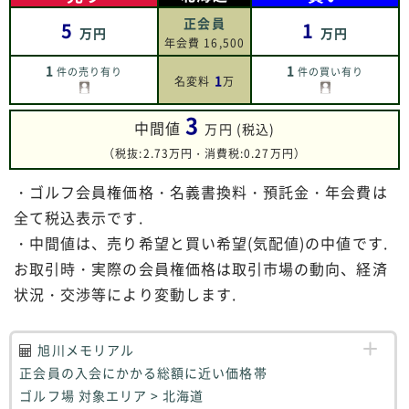
正会員
5
1
万円
万円
年会費 16,500
1
1
件の売り有り
件の買い有り
1
名変料
万
3
中間値
万円 (税込)
（税抜:2.73万円・消費税:0.27万円）
・ゴルフ会員権価格・名義書換料・預託金・年会費は
全て税込表示です.
・中間値は、売り希望と買い希望(気配値)の中値です.
お取引時・実際の会員権価格は取引市場の動向、経済
状況・交渉等により変動します.
旭川メモリアル
正会員の入会にかかる総額に近い価格帯
ゴルフ場 対象エリア > 北海道