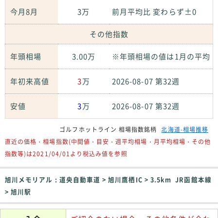
今月8月
3万
前月平均比 変わらず±0
その他指数
年頭相場
3.00万
※年頭相場の値は1月の平均
年初来高値
3
万
2026-08-07 第32週
安値
3
万
2026-08-07 第32週
ゴルフホットライン 相場指数銘柄
北海道-相場推移
直近の価格・相場指数(中間値・目安・週平均相場・月平均相場・その他
指数等)は2021/04/01より税込み値を参照
旭川メモリアル : 道央自動車道 > 旭川鷹栖IC > 3.5km JR函館本線
> 旭川駅