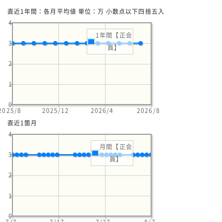
直近1年間：各月平均値 単位：万 小数点以下四捨五入
4
1年間【正会
3
員】
2
1
0
2025/8
2025/12
2026/4
2026/8
直近1箇月
4
月間【正会
3
員】
2
1
0