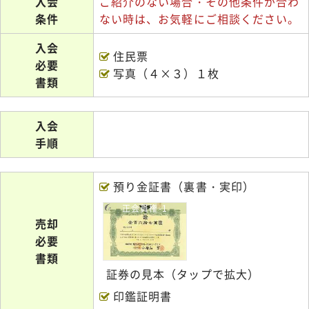
入会
ご紹介のない場合・その他条件が合わ
条件
ない時は、お気軽にご相談ください。
入会
住民票
必要
写真（４×３）１枚
書類
入会
手順
預り金証書（裏書・実印）
正会員権-1
売却
必要
書類
証券の見本（タップで拡大）
印鑑証明書