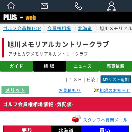
ゴルフ会員権TOP
会員権相場
北海道
旭川メモリアル
旭川メモリアルカントリークラブ
アサヒカワメモリアルカントリークラブ
ガイド
相場
ニュース
売買依頼
[ １８Ｈ | 丘陵 ]
メリット
お見積もり
相場のお知らせ
ゴルフ会員権相場情報 -気配値-
スタッフへ質問メール
売り
買い
北海道