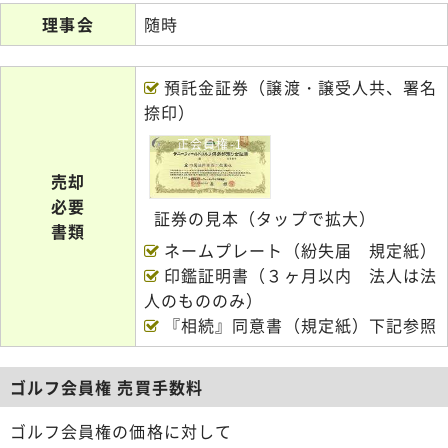
理事会
随時
預託金証券（譲渡・譲受人共、署名
捺印）
正会員権-1
売却
必要
証券の見本（タップで拡大）
書類
ネームプレート（紛失届 規定紙）
印鑑証明書（３ヶ月以内 法人は法
人のもののみ）
『相続』同意書（規定紙）下記参照
ゴルフ会員権 売買手数料
ゴルフ会員権の価格に対して