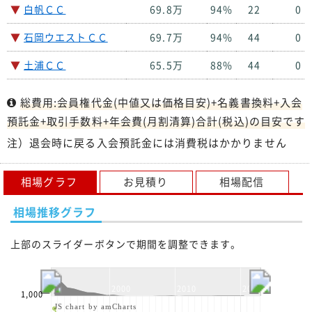
▼
白帆ＣＣ
69.8万
94%
22
0
▼
石岡ウエストＣＣ
69.7万
94%
44
0
▼
土浦ＣＣ
65.5万
88%
44
0
総費用:会員権代金(中値又は価格目安)+名義書換料+入会
預託金+取引手数料+年会費(月割清算)合計(税込)の目安です
注）退会時に戻る入会預託金には消費税はかかりません
相場グラフ
お見積り
相場配信
相場推移グラフ
上部のスライダーボタンで期間を調整できます。
2000
2010
2020
1,000
JS chart by amCharts