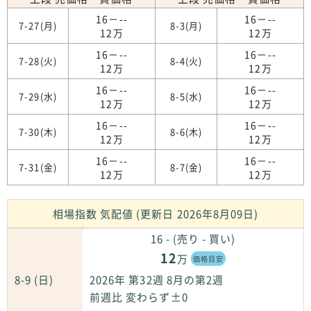
16－--
16－--
7-27(月)
8-3(月)
12万
12万
16－--
16－--
7-28(火)
8-4(火)
12万
12万
16－--
16－--
7-29(水)
8-5(水)
12万
12万
16－--
16－--
7-30(木)
8-6(木)
12万
12万
16－--
16－--
7-31(金)
8-7(金)
12万
12万
相場指数 気配値 (更新日 2026年8月09日)
16 - (売り - 買い)
12
万
価格目安
8-9 (日)
2026年 第32週 8月の第2週
前週比 変わらず±0