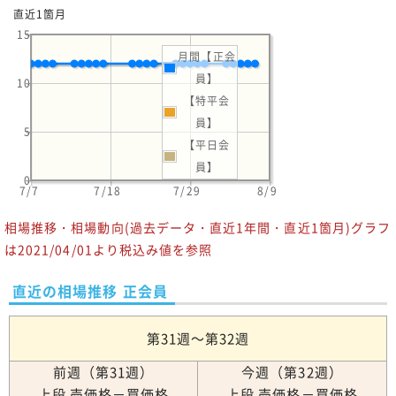
直近1箇月
15
月間【正会
員】
10
【特平会
員】
5
【平日会
員】
0
7/7
7/18
7/29
8/9
相場推移・相場動向(過去データ・直近1年間・直近1箇月)グラフ
は2021/04/01より税込み値を参照
直近の相場推移 正会員
第31週～第32週
前週（第31週）
今週（第32週）
上段 売価格－買価格
上段 売価格－買価格