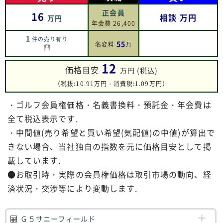
正会員
16
相談
万円
万円
年会費 26,400
1
件の売り有り
55
名変料
万
12
価格目安
万円 (税込)
（税抜:10.91万円・消費税:1.09万円）
・ゴルフ会員権価格・名義書換料・預託金・年会費は
全て税込表示です.
・中間値(売り希望と買い希望(気配値)の中値)が算出で
きない場合、当社独自の指数を元に価格目安として掲
載しています.
●お取引時・実際の会員権価格は取引市場の動向、経
済状況・交渉等により変動します.
Ｇ５サニーフィールド