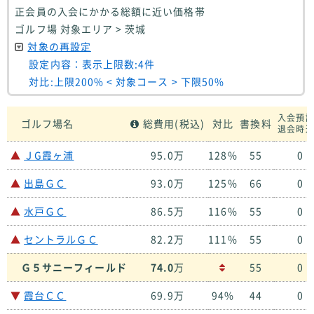
正会員の入会にかかる総額に近い価格帯
ゴルフ場 対象エリア > 茨城
対象の再設定
設定内容：表示上限数:4件
対比:上限200% < 対象コース > 下限50%
入会預
ゴルフ場名
総費用(税込)
対比
書換料
退会時
▲
ＪG霞ヶ浦
95.0万
128%
55
0
▲
出島ＧＣ
93.0万
125%
66
0
▲
水戸ＧＣ
86.5万
116%
55
0
▲
セントラルＧＣ
82.2万
111%
55
0
Ｇ５サニーフィールド
74.0
万
55
0
▼
霞台ＣＣ
69.9万
94%
44
0