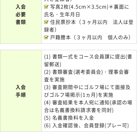
入会
写真2枚(4.5cm×3.5cm)＊裏面に
必要
氏名・生年月日
書類
住民票抄本（３ヶ月以内 法人は登
録者）
戸籍謄本（３ヶ月以内 個人のみ）
(1) 書類一式をコース会員課に提出(書
留郵送)
(2) 書類審査(選考委員会)・理事会審
査を実施
入会
(3) 審査期間中にゴルフ場にて面接及
手順
びゴルフ場掲示(1ヵ月)を実施
(4) 審査結果を本人宛に通知(承認の場
合は名義書換料請求書を同封)
(5) 名義書換料を入金
(6) 入金確認後、会員登録(プレー可)