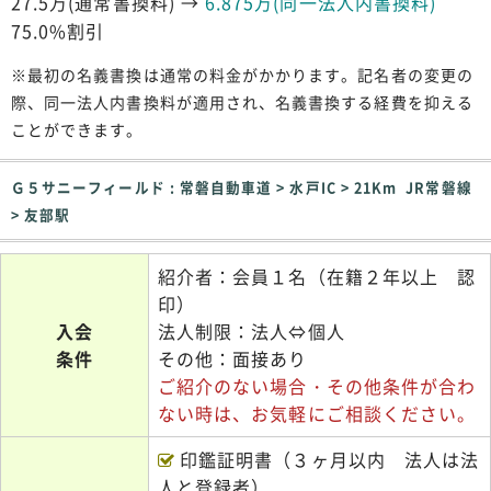
27.5万(通常書換料) →
6.875万(同一法人内書換料)
75.0%割引
※最初の名義書換は通常の料金がかかります。記名者の変更の
際、同一法人内書換料が適用され、名義書換する経費を抑える
ことができます。
Ｇ５サニーフィールド : 常磐自動車道 > 水戸IC > 21Km JR常磐線
> 友部駅
紹介者：会員１名（在籍２年以上 認
印）
入会
法人制限：法人⇔個人
条件
その他：面接あり
ご紹介のない場合・その他条件が合わ
ない時は、お気軽にご相談ください。
印鑑証明書（３ヶ月以内 法人は法
人と登録者）