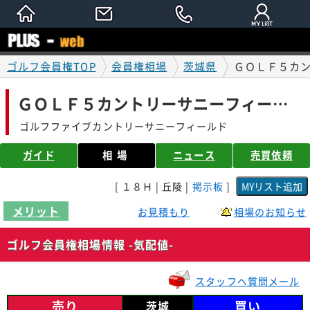
ゴルフ会員権TOP
会員権相場
茨城県
ＧＯＬＦ５カン
ＧＯＬＦ５カントリーサニーフィールド
ゴルフファイブカントリーサニーフィールド
ガイド
相場
ニュース
売買依頼
[ １８Ｈ | 丘陵 |
掲示板
]
メリット
お見積もり
相場のお知らせ
ゴルフ会員権相場情報 -気配値-
スタッフへ質問メール
売り
買い
茨城