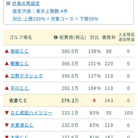
対象の再設定
設定内容：表示上限数:4件
対比:上限200% < 対象コース > 下限50%
入会預託
ゴルフ場名
総費用(税込)
対比
書換料
退会時返
▲
南総ＣＣ
386.0万
138%
88
0
▲
鶴舞ＣＣ
366.3万
131%
220
0
▲
立野クラシック
356.6万
127%
110
0
▲
平川ＣＣ
292.1万
104%
110
0
佐倉ＣＣ
279.2
万
143
0
▼
ＧＣ成田ハイツリー
232.1万
83%
55
100
▼
木更津ＧＣ
232.0万
83%
110
0
▼
大栄ＣＣ
227.6万
81%
187
0