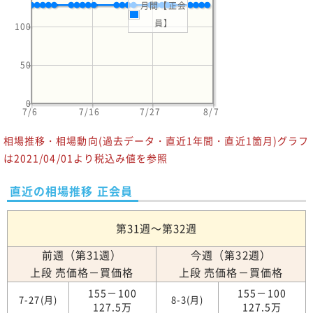
月間【正会
員】
100
50
0
7/6
7/16
7/27
8/7
相場推移・相場動向(過去データ・直近1年間・直近1箇月)グラフ
は2021/04/01より税込み値を参照
直近の相場推移 正会員
第31週～第32週
前週（第31週）
今週（第32週）
上段 売価格－買価格
上段 売価格－買価格
155－100
155－100
7-27(月)
8-3(月)
127.5万
127.5万