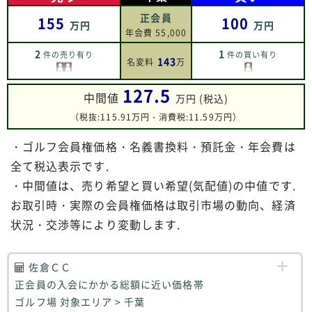
正会員
155
100
万円
万円
年会費 55,000
2
1
件の売り有り
件の買い有り
143
名変料
万
127.5
中間値
万円 (税込)
（税抜:115.91万円・消費税:11.59万円）
・ゴルフ会員権価格・名義書換料・預託金・年会費は
全て税込表示です.
・中間値は、売り希望と買い希望(気配値)の中値です.
お取引時・実際の会員権価格は取引市場の動向、経済
状況・交渉等により変動します.
佐倉ＣＣ
正会員の入会にかかる総額に近い価格帯
ゴルフ場 対象エリア > 千葉