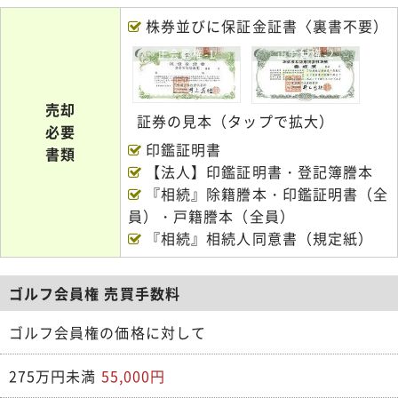
株券並びに保証金証書〈裏書不要）
正会員権-1
正会員権-2
売却
証券の見本（タップで拡大）
必要
印鑑証明書
書類
【法人】印鑑証明書・登記簿謄本
『相続』除籍謄本・印鑑証明書（全
員）・戸籍謄本（全員）
『相続』相続人同意書（規定紙）
ゴルフ会員権 売買手数料
ゴルフ会員権の価格に対して
275万円未満
55,000円