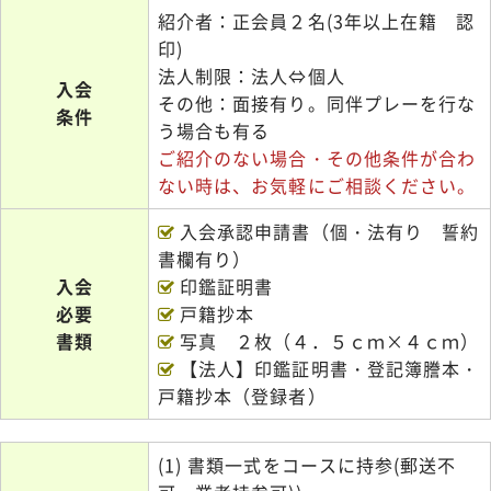
紹介者：正会員２名(3年以上在籍 認
印)
法人制限：法人⇔個人
入会
その他：面接有り。同伴プレーを行な
条件
う場合も有る
ご紹介のない場合・その他条件が合わ
ない時は、お気軽にご相談ください。
入会承認申請書（個・法有り 誓約
書欄有り）
入会
印鑑証明書
必要
戸籍抄本
書類
写真 ２枚（４．５ｃｍ×４ｃｍ）
【法人】印鑑証明書・登記簿謄本・
戸籍抄本（登録者）
(1) 書類一式をコースに持参(郵送不