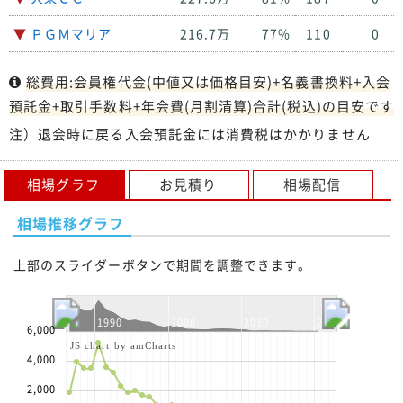
▼
ＰＧＭマリア
216.7万
77%
110
0
総費用:会員権代金(中値又は価格目安)+名義書換料+入会
預託金+取引手数料+年会費(月割清算)合計(税込)の目安です
注）退会時に戻る入会預託金には消費税はかかりません
相場グラフ
お見積り
相場配信
相場推移グラフ
上部のスライダーボタンで期間を調整できます。
1990
2000
2010
2020
6,000
JS chart by amCharts
4,000
2,000