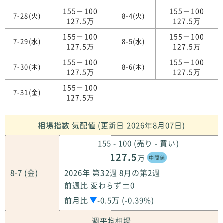
155－100
155－100
7-28(火)
8-4(火)
127.5万
127.5万
155－100
155－100
7-29(水)
8-5(水)
127.5万
127.5万
155－100
155－100
7-30(木)
8-6(木)
127.5万
127.5万
155－100
7-31(金)
127.5万
相場指数 気配値 (更新日 2026年8月07日)
155 - 100 (売り - 買い)
127.5
万
中間値
8-7 (金)
2026年 第32週 8月の第2週
前週比 変わらず±0
前月比
-0.5万 (-0.39%)
週平均相場