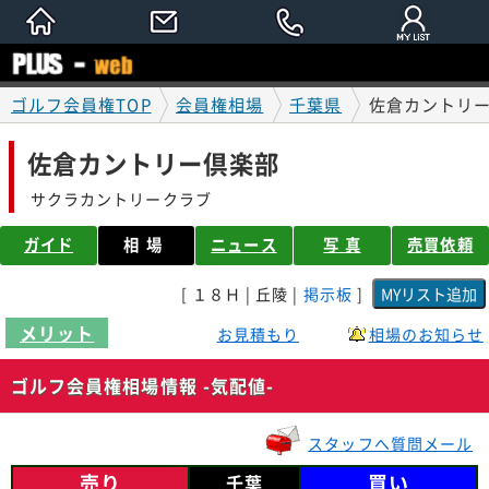
ゴルフ会員権TOP
会員権相場
千葉県
佐倉カントリー
佐倉カントリー倶楽部
サクラカントリークラブ
ガイド
相場
ニュース
写 真
売買依頼
[ １８Ｈ | 丘陵 |
掲示板
]
メリット
お見積もり
相場のお知らせ
ゴルフ会員権相場情報 -気配値-
スタッフへ質問メール
売り
買い
千葉