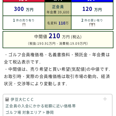
正会員
300
120
万円
万円
年会費 39,600
1
2
件の売り有り
件の買い有り
110
名変料
万
210
中間値
万円 (税込)
（税抜:190.91万円・消費税:19.09万円）
・ゴルフ会員権価格・名義書換料・預託金・年会費は
全て税込表示です.
・中間値は、売り希望と買い希望(気配値)の中値です.
お取引時・実際の会員権価格は取引市場の動向、経済
状況・交渉等により変動します.
伊豆大仁ＣＣ
正会員の入会にかかる総額に近い価格帯
ゴルフ場 対象エリア > 静岡