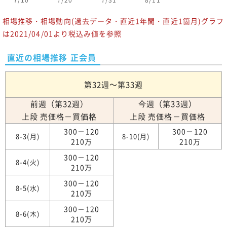
7/10
7/20
7/31
8/11
相場推移・相場動向(過去データ・直近1年間・直近1箇月)グラフ
は2021/04/01より税込み値を参照
直近の相場推移 正会員
第32週～第33週
前週（第32週）
今週（第33週）
上段 売価格－買価格
上段 売価格－買価格
300－120
300－120
8-3(月)
8-10(月)
210万
210万
300－120
8-4(火)
210万
300－120
8-5(水)
210万
300－120
8-6(木)
210万