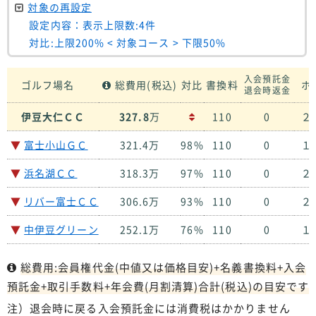
対象の再設定
設定内容：表示上限数:4件
対比:上限200% < 対象コース > 下限50%
入会預託金
ゴルフ場名
総費用(税込)
対比
書換料
ホ
退会時返金
伊豆大仁ＣＣ
327.8
万
110
0
２
▼
富士小山ＧＣ
321.4万
98%
110
0
１８
▼
浜名湖ＣＣ
318.3万
97%
110
0
２７
▼
リバー富士ＣＣ
306.6万
93%
110
0
２７
▼
中伊豆グリーン
252.1万
76%
110
0
１８
総費用:会員権代金(中値又は価格目安)+名義書換料+入会
預託金+取引手数料+年会費(月割清算)合計(税込)の目安です
注）退会時に戻る入会預託金には消費税はかかりません