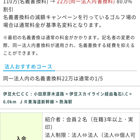
110万(名義書換料) →
22万(同一法人内書換料)
80.0%
割引
名義書換料の減額キャンペーンを行っているゴルフ場の
場合は通常料金が基準名変料となります。
※最初の名義書換は通常の料金がかかります。記名者の変更の
際、同一法人内書換料が適用され、名義書換する経費を抑える
ことができます。
法人おすすめコース
同一法人内の名義書換料22万は通常の1/5
伊豆大仁ＣＣ : 小田原厚木道路 > 伊豆スカイライン経由亀石I.C >
6.0km ＪＲ東海道新幹線 > 熱海駅
紹介者：会員２名（在籍3年以上・実
印）
法人制限：法人⇔法人（法人⇔個人可
入会