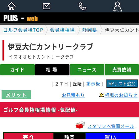
ゴルフ会員権TOP
会員権相場
静岡県
伊豆大仁カント
伊豆大仁カントリークラブ
イズオオヒトカントリークラブ
ガイド
相場
ニュース
売買依頼
[ ２７Ｈ | 丘陵 |
掲示板
]
メリット
お見積もり
相場のお知らせ
ゴルフ会員権相場情報 -気配値-
スタッフへ質問メール
売り
買い
静岡