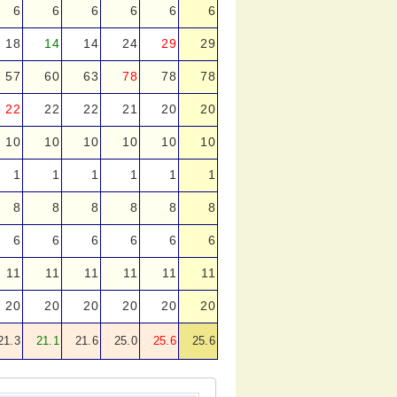
6
6
6
6
6
6
18
14
14
24
29
29
57
60
63
78
78
78
22
22
22
21
20
20
10
10
10
10
10
10
1
1
1
1
1
1
8
8
8
8
8
8
6
6
6
6
6
6
11
11
11
11
11
11
20
20
20
20
20
20
21.3
21.1
21.6
25.0
25.6
25.6