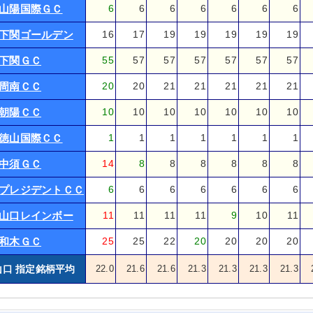
山陽国際ＧＣ
6
6
6
6
6
6
6
下関ゴールデン
16
17
19
19
19
19
19
下関ＧＣ
55
57
57
57
57
57
57
周南ＣＣ
20
20
21
21
21
21
21
朝陽ＣＣ
10
10
10
10
10
10
10
徳山国際ＣＣ
1
1
1
1
1
1
1
中須ＧＣ
14
8
8
8
8
8
8
プレジデントＣＣ
6
6
6
6
6
6
6
山口レインボー
11
11
11
11
9
10
11
和木ＧＣ
25
25
22
20
20
20
20
山口 指定銘柄平均
22.0
21.6
21.6
21.3
21.3
21.3
21.3