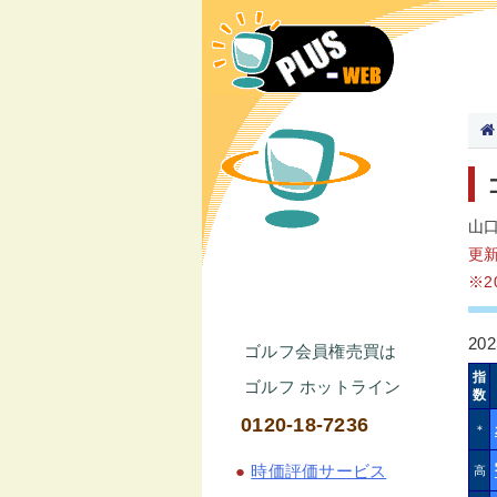
山
更
※
20
ゴルフ会員権売買は
指
ゴルフ ホットライン
数
0120-18-7236
＊
●
時価評価サービス
高