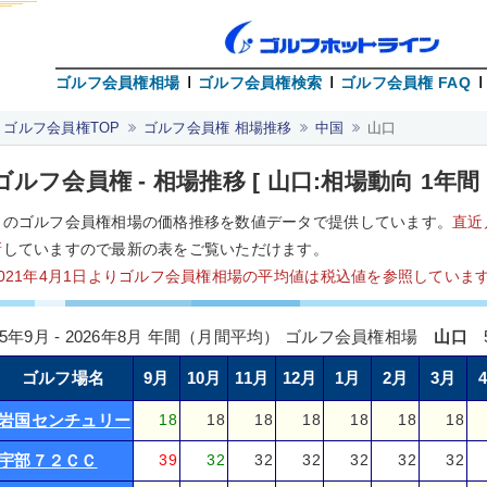
ゴルフ会員権相場
ゴルフ会員権検索
ゴルフ会員権 FAQ
ゴルフ会員権TOP
ゴルフ会員権 相場推移
中国
山口
ゴルフ会員権 - 相場推移 [ 山口:相場動向 1年間 
口のゴルフ会員権相場の価格推移を数値データで提供しています。
直近
新
していますので最新の表をご覧いただけます。
2021年4月1日よりゴルフ会員権相場の平均値は税込値を参照していま
25年9月 - 2026年8月 年間（月間平均） ゴルフ会員権相場
山口
5
ゴルフ場名
9月
10月
11月
12月
1月
2月
3月
岩国センチュリー
18
18
18
18
18
18
18
宇部７２ＣＣ
39
32
32
32
32
32
32