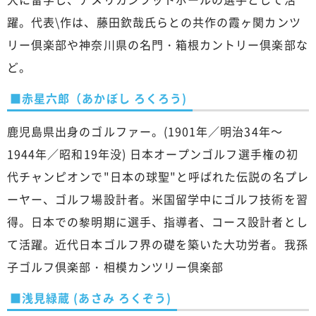
躍。代表\作は、藤田欽哉氏らとの共作の霞ヶ関カンツ
リー倶楽部や神奈川県の名門・箱根カントリー倶楽部な
ど。
■赤星六郎（あかぼし ろくろう)
鹿児島県出身のゴルファー。(1901年／明治34年～
1944年／昭和19年没) 日本オープンゴルフ選手権の初
代チャンピオンで"日本の球聖"と呼ばれた伝説の名プレ
ーヤー、ゴルフ場設計者。米国留学中にゴルフ技術を習
得。日本での黎明期に選手、指導者、コース設計者とし
て活躍。近代日本ゴルフ界の礎を築いた大功労者。我孫
子ゴルフ倶楽部・相模カンツリー倶楽部
■浅見緑蔵 (あさみ ろくぞう)