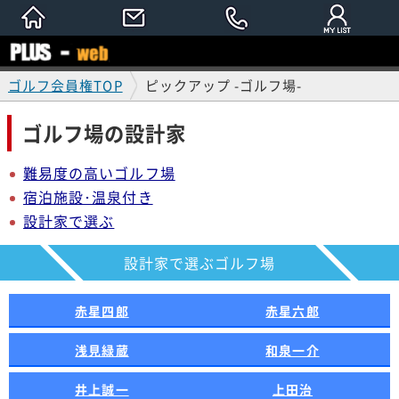
ゴルフ会員権TOP
ピックアップ -ゴルフ場-
ゴルフ場の設計家
難易度の高いゴルフ場
宿泊施設･温泉付き
設計家で選ぶ
設計家で選ぶゴルフ場
赤星四郎
赤星六郎
浅見緑蔵
和泉一介
井上誠一
上田治