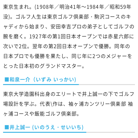
東京生まれ。(1908年／明治41年～1984年／昭和59年
没)。ゴルフ人生は東京ゴルフ倶楽部・駒沢コースのキ
ャディから始まり、安田幸吉プロの弟子としてゴルフの
腕を磨く。1927年の第1回日本オープンでは赤星六郎に
次いで2位。翌年の第2回日本オープンで優勝。同年の
日本プロでも優勝を果たし、同じ年に2つのメジャーを
とった日本初のグランドマスター。
■和泉一介（いずみ いっかい)
東京大学造園科出身のエリートで井上誠一の下でゴルフ
場設計を学ぶ。代表\作は、袖ヶ浦カンツリー倶楽部 袖
ヶ浦コースや飯能ゴルフ倶楽部。
■井上誠一 (いのうえ・せいいち)