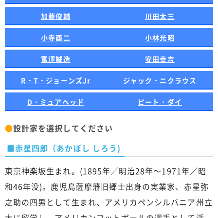
加藤俊輔
川田太三
小寺酉二
小林光昭
富澤誠造
安田幸吉
R・T・ジョーンズJr
ジャック・ニクラウス
D・ミュアヘッド
ピート・ダイ
●
設計家を選択してください
■赤星四郎（あかぼし しろう)
東京神楽坂生まれ。(1895年／明治28年～1971年／昭
和46年没)。鹿児島薩摩藩旧郷士出身の実業家、赤星弥
之助の四男として生まれ、アメリカペンシルバニア州立
大に留学し、アメリカンフットボールの選手として活