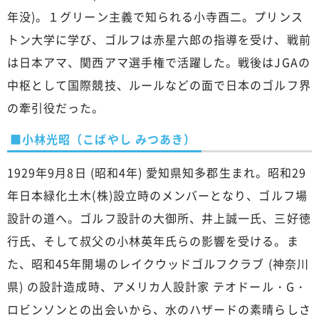
年没)。１グリーン主義で知られる小寺酉二。プリンス
トン大学に学び、ゴルフは赤星六郎の指導を受け、戦前
は日本アマ、関西アマ選手権で活躍した。戦後はJGAの
中枢として国際競技、ルールなどの面で日本のゴルフ界
の牽引役だった。
■小林光昭（こばやし みつあき）
1929年9月8日 (昭和4年) 愛知県知多郡生まれ。昭和29
年日本緑化土木(株)設立時のメンバーとなり、ゴルフ場
設計の道へ。ゴルフ設計の大御所、井上誠一氏、三好徳
行氏、そして叔父の小林英年氏らの影響を受ける。ま
た、昭和45年開場のレイクウッドゴルフクラブ (神奈川
県) の設計造成時、アメリカ人設計家 テオドール・G・
ロビンソンとの出会いから、水のハザードの素晴らしさ