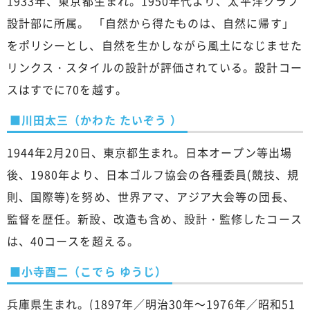
1933年、東京都生まれ。1950年代より、太平洋クラブ
設計部に所属。 「自然から得たものは、自然に帰す」
をポリシーとし、自然を生かしながら風土になじませた
リンクス・スタイルの設計が評価されている。設計コー
スはすでに70を越す。
■川田太三（かわた たいぞう ）
1944年2月20日、東京都生まれ。日本オープン等出場
後、1980年より、日本ゴルフ協会の各種委員(競技、規
則、国際等)を努め、世界アマ、アジア大会等の団長、
監督を歴任。新設、改造も含め、設計・監修したコース
は、40コースを超える。
■小寺酉二（こでら ゆうじ）
兵庫県生まれ。(1897年／明治30年～1976年／昭和51