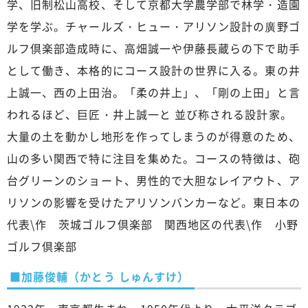
学、旧制松山高校、そして京都大学農学部で林学・造園
学を学ぶ。チャールズ・ヒュー・アリソン設計の廣野ゴ
ルフ倶楽部造成時に、高畑誠一や伊藤長蔵らの下で助手
として働き、本格的にコース設計の世界に入る。東の井
上誠一、西の上田治。「柔の井上」、「剛の上田」と言
われるほど、巨匠・井上誠一と 並び称される設計家。
大量の土を動かし地形を作ってしまうのが得意のため、
山の多い関西で特に注目を集めた。コースの特徴は、砲
台グリーンのショート、男性的で大胆なレイアウト、ア
リソンの影響を受けたアリソンバンカーなど。東日本の
代表\作 茨城ゴルフ倶楽部 関西地区の代表\作 小野
ゴルフ倶楽部
■加藤俊輔（かとう しゅんすけ）