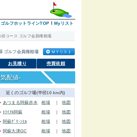
ゴルフホットラインTOP
Myリスト
の谷コース ゴルフ会員権相場
ゴルフ会員権相場
ＭＹリスト
お見積り
売買依頼
気配値-
近くのゴルフ場(半径10 km内)
あつまる阿蘇赤水
相場
｜
地図
●
ﾄﾗｲｱﾙ阿蘇
相場
｜
地図
●
阿蘇ｸﾞﾘｰﾝﾋﾙ
相場
｜
地図
●
阿蘇大津GC
相場
｜
地図
●