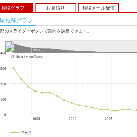
相場グラフ
お見積り
相場メール配信
場推移グラフ
上部のスライダーボタンで期間を調整できます。
1995
2000
2005
400
JS chart by amCharts
300
200
100
0
1995
2000
2005
正会員