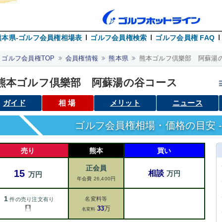
熊本県-ゴルフ会員権相場表
ゴルフ会員権検索
ゴルフ会員権 FAQ
ゴルフ会員権TOP
会員権情報
熊本県
熊本ゴルフ倶樂部 阿蘇湯
熊本ゴルフ倶樂部 阿蘇湯の谷コース
ガイド
相場
メリット
ニュース
ゴルフ会員権相場・価格の目安 -
売り
熊本
買い
正会員
15
相談
万円
万円
年会費 26,400円
1
名変料等
件の売り注文有り
33
万
名変料