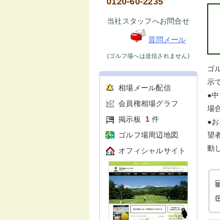
0120-60-2235
当社スタッフへお問合せ
質問メール
(ゴルフ場へは送信されません)
ゴ
示で
相場メール配信
●
会員権相場グラフ
場
掲示板
1
件
●
ゴルフ場周辺地図
望
動
オフィシャルサイト