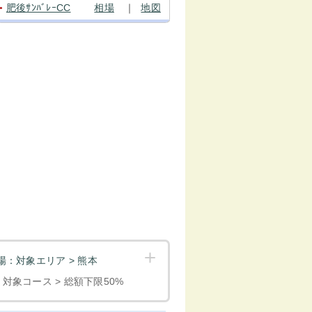
肥後ｻﾝﾊﾞﾚｰCC
相場
｜
地図
●
：対象エリア > 熊本
< 対象コース > 総額下限50%