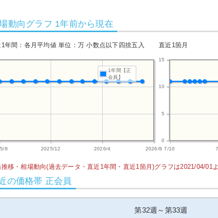
場動向グラフ 1年前から現在
近1年間：各月平均値 単位：万 小数点以下四捨五入
直近1箇月
15
1年間【正
会員】
10
5
0
5/8
2025/12
2026/4
2026/8
7/10
推移・相場動向(過去データ・直近1年間・直近1箇月)グラフは2021/04/0
近の価格帯 正会員
第32週～第33週