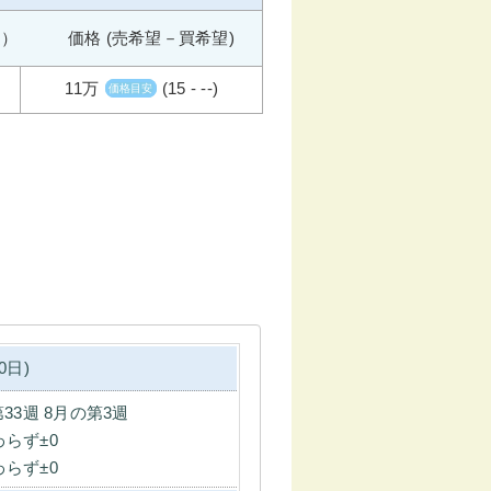
週） 価格 (売希望－買希望)
11万
(15 - --)
価格目安
0日)
第33週 8月の第3週
わらず±0
わらず±0