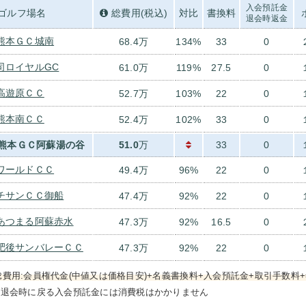
入会預託金
ゴルフ場名
総費用(税込)
対比
書換料
退会時返金
熊本ＧＣ城南
68.4万
134%
33
0
司ロイヤルGC
61.0万
119%
27.5
0
高遊原ＣＣ
52.7万
103%
22
0
熊本南ＣＣ
52.4万
102%
33
0
熊本ＧＣ阿蘇湯の谷
51.0
万
33
0
ワールドＣＣ
49.4万
96%
22
0
チサンＣＣ御船
47.4万
92%
22
0
あつまる阿蘇赤水
47.3万
92%
16.5
0
肥後サンバレーＣＣ
47.3万
92%
22
0
総費用:会員権代金(中値又は価格目安)+名義書換料+入会預託金+取引手数料+
）退会時に戻る入会預託金には消費税はかかりません