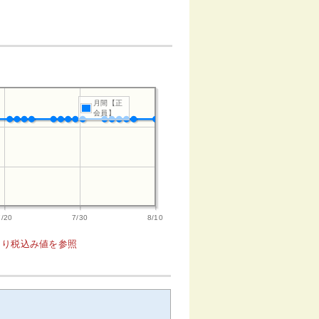
月間【正
会員】
7/20
7/30
8/10
1より税込み値を参照