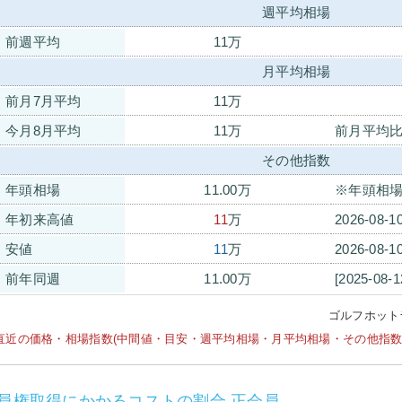
週平均相場
前週平均
11万
月平均相場
前月7月平均
11万
今月8月平均
11万
前月平均比
その他指数
年頭相場
11.00万
※年頭相場
年初来高値
11
万
2026-08-
安値
11
万
2026-08-
前年同週
11.00万
[2025-08-
ゴルフホット
直近の価格・相場指数(中間値・目安・週平均相場・月平均相場・その他指数等)は
員権取得にかかるコストの割合 正会員