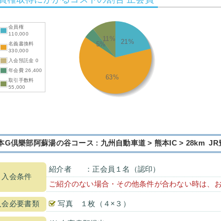
会員権
110,000
11%
21%
5%
名義書換料
330,000
入会預託金 0
年会費 26,400
63%
取引手数料
55,000
本G倶樂部阿蘇湯の谷コース : 九州自動車道 > 熊本IC > 28km J
紹介者
：正会員１名（認印）
入会条件
ご紹介のない場合・その他条件が合わない時は、
入会必要書類
写真 １枚（４×３）