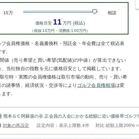
15万
相談
11
万円 (税込)
価格目安
（税抜:10万円・消費税:1.00万円）
ルフ会員権価格・名義書換料・預託金・年会費は全て税込表
す.
中間値（売り希望と買い希望(気配値)の中値）が算出できない
合、当社独自の指数を元に価格目安として掲載しています.
お取引時・実際の会員権価格は取引市場の動向、売り・買い希
者の諸事情、経済状況・交渉等により
ゴルフ会員権相場
は変
します.
熊本ＧＣ阿蘇湯の谷 正会員の入会にかかる総額に近い価格帯ゴルフ場
対象の再設定
設定内容：表示上限数:4件
対比:総額上限200% 