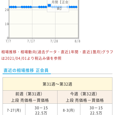
月間【正会
員】
20
10
0
7/7
7/17
7/28
8/8
相場推移・相場動向(過去データ・直近1年間・直近1箇月)グラフ
は2021/04/01より税込み値を参照
直近の相場推移 正会員
第31週～第32週
前週（第31週）
今週（第32週）
上段 売価格－買価格
上段 売価格－買価格
30－15
30－15
7-27(月)
8-3(月)
22.5万
22.5万