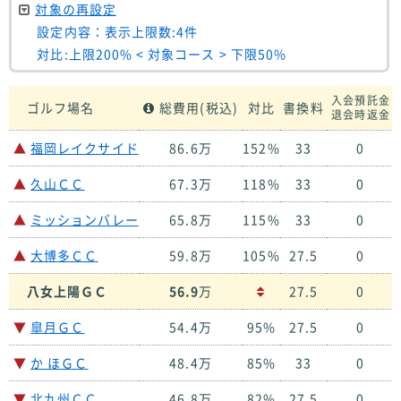
対象の再設定
設定内容：表示上限数:4件
対比:上限200% < 対象コース > 下限50%
入会預託金
ゴルフ場名
総費用(税込)
対比
書換料
退会時返金
▲
福岡レイクサイド
86.6万
152%
33
0
▲
久山ＣＣ
67.3万
118%
33
0
▲
ミッションバレー
65.8万
115%
33
0
▲
大博多ＣＣ
59.8万
105%
27.5
0
八女上陽ＧＣ
56.9
万
27.5
0
▼
皐月ＧＣ
54.4万
95%
27.5
0
▼
か ほＧＣ
48.4万
85%
33
0
▼
北九州ＣＣ
46.8万
82%
27.5
0