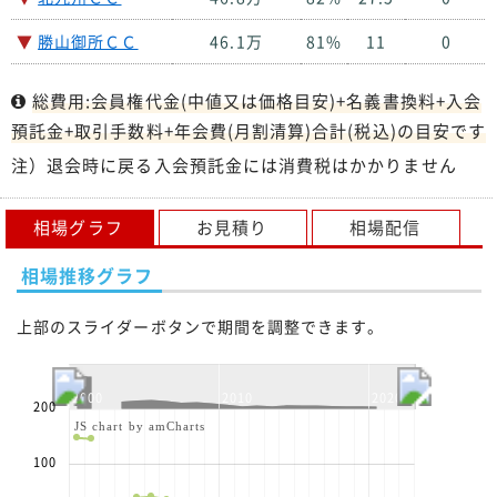
▼
勝山御所ＣＣ
46.1万
81%
11
0
総費用:会員権代金(中値又は価格目安)+名義書換料+入会
預託金+取引手数料+年会費(月割清算)合計(税込)の目安です
注）退会時に戻る入会預託金には消費税はかかりません
相場グラフ
お見積り
相場配信
相場推移グラフ
上部のスライダーボタンで期間を調整できます。
2000
2010
2020
200
JS chart by amCharts
100