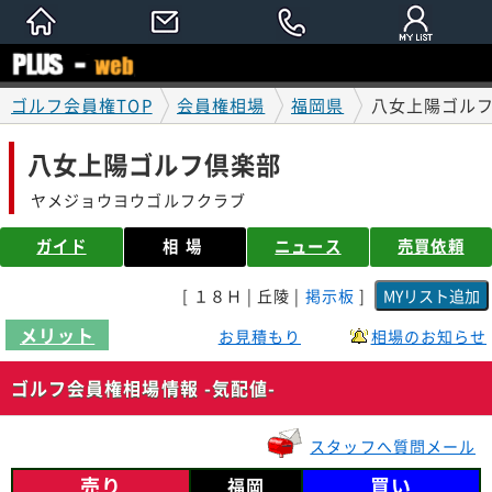
ゴルフ会員権TOP
会員権相場
福岡県
八女上陽ゴルフ
八女上陽ゴルフ倶楽部
ヤメジョウヨウゴルフクラブ
ガイド
相場
ニュース
売買依頼
[ １８Ｈ | 丘陵 |
掲示板
]
メリット
お見積もり
相場のお知らせ
ゴルフ会員権相場情報 -気配値-
スタッフへ質問メール
売り
買い
福岡