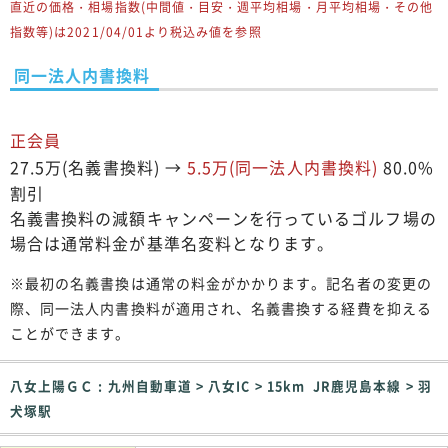
直近の価格・相場指数(中間値・目安・週平均相場・月平均相場・その他
指数等)は2021/04/01より税込み値を参照
同一法人内書換料
正会員
27.5万(名義書換料) →
5.5万(同一法人内書換料)
80.0%
割引
名義書換料の減額キャンペーンを行っているゴルフ場の
場合は通常料金が基準名変料となります。
※最初の名義書換は通常の料金がかかります。記名者の変更の
際、同一法人内書換料が適用され、名義書換する経費を抑える
ことができます。
八女上陽ＧＣ : 九州自動車道 > 八女IC > 15km JR鹿児島本線 > 羽
犬塚駅