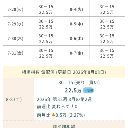
30－15
30－15
7-28(火)
8-4(火)
22.5万
22.5万
30－15
30－15
7-29(水)
8-5(水)
22.5万
22.5万
30－15
30－15
7-30(木)
8-6(木)
22.5万
22.5万
30－15
30－15
7-31(金)
8-7(金)
22.5万
22.5万
相場指数 気配値 (更新日 2026年8月08日)
30 - 15 (売り - 買い)
22.5
万
中間値
8-8 (土)
2026年 第32週 8月の第2週
前週比 変わらず±0
前月比
0.5万 (2.27%)
週平均相場