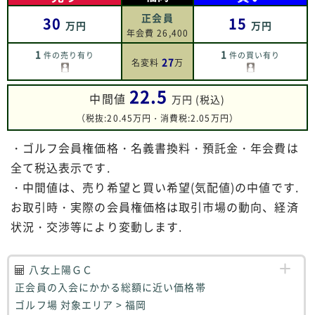
正会員
30
15
万円
万円
年会費 26,400
1
1
件の売り有り
件の買い有り
27
名変料
万
22.5
中間値
万円 (税込)
（税抜:20.45万円・消費税:2.05万円）
・ゴルフ会員権価格・名義書換料・預託金・年会費は
全て税込表示です.
・中間値は、売り希望と買い希望(気配値)の中値です.
お取引時・実際の会員権価格は取引市場の動向、経済
状況・交渉等により変動します.
八女上陽ＧＣ
正会員の入会にかかる総額に近い価格帯
ゴルフ場 対象エリア > 福岡