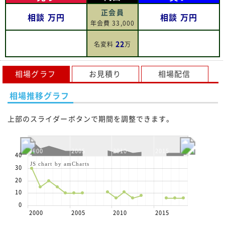
正会員
相談
万円
相談
万円
年会費 33,000
22
名変料
万
相場グラフ
お見積り
相場配信
相場推移グラフ
上部のスライダーボタンで期間を調整できます。
2000
2005
2010
2015
40
JS chart by amCharts
30
20
10
0
2000
2005
2010
2015