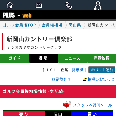
ゴルフ会員権TOP
会員権相場
岡山県
新岡山カントリ
新岡山カントリー倶楽部
シンオカヤマカントリークラブ
ガイド
相場
ニュース
売買依頼
[ １８Ｈ | 丘陵 |
掲示板
]
お見積もり
相場のお知らせ
ゴルフ会員権相場情報 -気配値-
スタッフへ質問メール
売り
買い
岡山