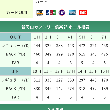
カート
カード利用
新岡山カントリー倶楽部 ホール概要
ＯＵＴ
1 H
2 H
3 H
4 H
5 H
6 H
7 H
レギュラー (YD)
444
329
383
143
472
321
458
BACK (YD)
460
349
399
170
515
345
475
PAR
4
4
4
3
5
4
5
ＩＮ
10 H
11 H
12 H
13 H
14 H
15 H
16 H
レギュラー (YD)
311
335
127
559
297
445
170
BACK (YD)
330
349
142
574
318
472
189
PAR
4
4
3
5
4
5
3
入会条件