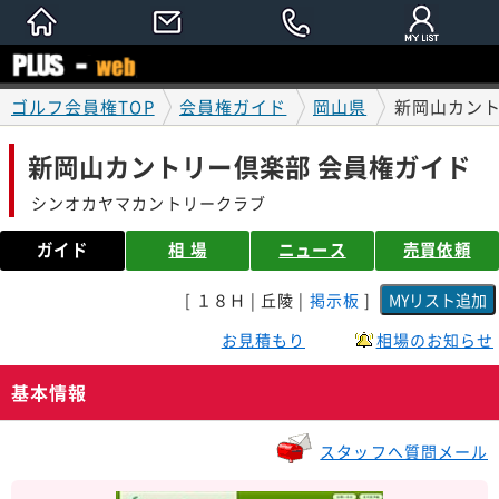
ゴルフ会員権TOP
会員権ガイド
岡山県
新岡山カント
新岡山カントリー倶楽部 会員権ガイド
シンオカヤマカントリークラブ
ガイド
相 場
ニュース
売買依頼
[ １８Ｈ | 丘陵 |
掲示板
]
お見積もり
相場のお知らせ
基本情報
スタッフへ質問メール