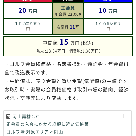
正会員
20
10
万円
万円
年会費 22,000
1
1
件の売り有り
件の買い有り
11
名変料
万
15
中間値
万円 (税込)
（税抜:13.64万円・消費税:1.36万円）
・ゴルフ会員権価格・名義書換料・預託金・年会費は
全て税込表示です.
・中間値は、売り希望と買い希望(気配値)の中値です.
お取引時・実際の会員権価格は取引市場の動向、経済
状況・交渉等により変動します.
岡山霞橋ＧＣ
正会員の入会にかかる総額に近い価格帯
ゴルフ場 対象エリア > 岡山