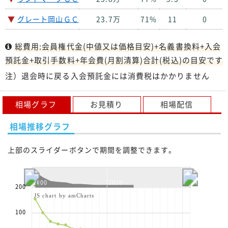
▼
グレート岡山ＧＣ
23.7万
71%
11
0
総費用:会員権代金(中値又は価格目安)+名義書換料+入会
預託金+取引手数料+年会費(月割清算)合計(税込)の目安です
注）退会時に戻る入会預託金には消費税はかかりません
相場グラフ
お見積り
相場配信
相場推移グラフ
上部のスライダーボタンで期間を調整できます。
2000
2010
2020
200
JS chart by amCharts
100