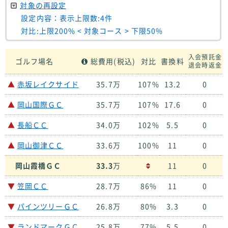
対象の再設定
設定内容：表示上限数:4件
対比:上限200% < 対象コース > 下限50%
入会預託金
ゴルフ場名
総費用(税込)
対比
書換料
退会時返金
▲
赤坂レイクサイド
35.7万
107%
13.2
0
▲
岡山国際ＧＣ
35.7万
107%
17.6
0
▲
長船ＣＣ
34.0万
102%
5.5
0
▲
岡山御津ＣＣ
33.6万
100%
11
0
岡山霞橋ＧＣ
33.3
万
11
0
▼
笠岡ＣＣ
28.7万
86%
11
0
▼
パインツリーＧＣ
26.8万
80%
3.3
0
▼
ランドマークＧＣ
25.8万
77%
5.5
0