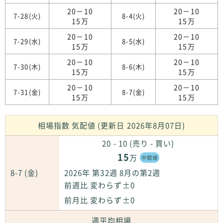
20－10
20－10
7-28(火)
8-4(火)
15万
15万
20－10
20－10
7-29(水)
8-5(水)
15万
15万
20－10
20－10
7-30(木)
8-6(木)
15万
15万
20－10
20－10
7-31(金)
8-7(金)
15万
15万
相場指数 気配値 (更新日 2026年8月07日)
20 - 10 (売り - 買い)
15
万
中間値
8-7 (金)
2026年 第32週 8月の第2週
前週比 変わらず±0
前月比 変わらず±0
週平均相場