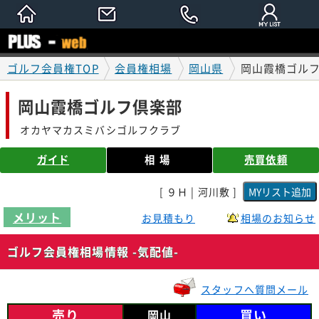
ゴルフ会員権TOP
会員権相場
岡山県
岡山霞橋ゴルフ
岡山霞橋ゴルフ倶楽部
オカヤマカスミバシゴルフクラブ
ガイド
相場
売買依頼
[ ９Ｈ | 河川敷 ]
メリット
お見積もり
相場のお知らせ
ゴルフ会員権相場情報 -気配値-
スタッフへ質問メール
売り
買い
岡山