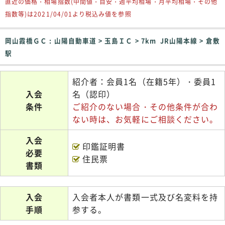
直近の価格・相場指数(中間値・目安・週平均相場・月平均相場・その他
指数等)は2021/04/01より税込み値を参照
岡山霞橋ＧＣ : 山陽自動車道 > 玉島ＩＣ > 7km JR山陽本線 > 倉敷
駅
紹介者：会員1名（在籍5年）・委員1
入会
名（認印）
条件
ご紹介のない場合・その他条件が合わ
ない時は、お気軽にご相談ください。
入会
印鑑証明書
必要
住民票
書類
入会
入会者本人が書類一式及び名変料を持
手順
参する。