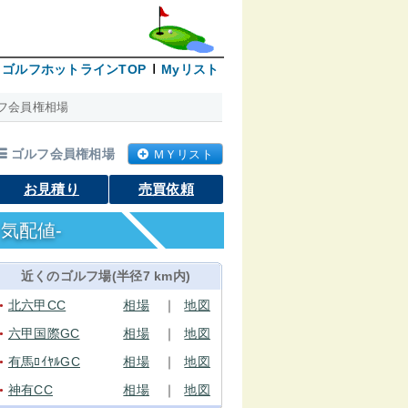
ゴルフホットラインTOP
Myリスト
フ会員権相場
ゴルフ会員権相場
ＭＹリスト
お見積り
売買依頼
気配値-
近くのゴルフ場(半径7 km内)
北六甲CC
相場
｜
地図
●
六甲国際GC
相場
｜
地図
●
有馬ﾛｲﾔﾙGC
相場
｜
地図
●
神有CC
相場
｜
地図
●