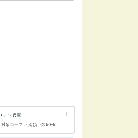
ア > 兵庫
< 対象コース > 総額下限50%