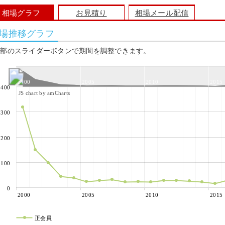
相場グラフ
お見積り
相場メール配信
場推移グラフ
上部のスライダーボタンで期間を調整できます。
2000
2005
2010
2015
400
JS chart by amCharts
300
200
100
0
2000
2005
2010
2015
正会員