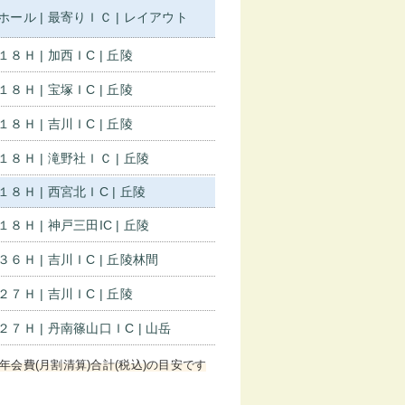
ホール | 最寄りＩＣ | レイアウト
１８Ｈ | 加西ＩC | 丘陵
１８Ｈ | 宝塚ＩC | 丘陵
１８Ｈ | 吉川ＩC | 丘陵
１８Ｈ | 滝野社ＩＣ | 丘陵
１８Ｈ | 西宮北ＩC | 丘陵
１８Ｈ | 神戸三田IC | 丘陵
３６Ｈ | 吉川ＩC | 丘陵林間
２７Ｈ | 吉川ＩC | 丘陵
２７Ｈ | 丹南篠山口ＩC | 山岳
年会費(月割清算)合計(税込)の目安です