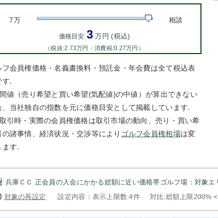
7万
相談
3
万円 (税込)
価格目安
（税抜:2.73万円・消費税:0.27万円）
ルフ会員権価格・名義書換料・預託金・年会費は全て税込表
す.
中間値（売り希望と買い希望(気配値)の中値）が算出できない
合、当社独自の指数を元に価格目安として掲載しています.
お取引時・実際の会員権価格は取引市場の動向、売り・買い希
者の諸事情、経済状況・交渉等により
ゴルフ会員権相場
は変
します.
兵庫ＣＣ 正会員の入会にかかる総額に近い価格帯ゴルフ場：対象エリ
対象の再設定
設定内容：表示上限数:4件
対比:総額上限200% 