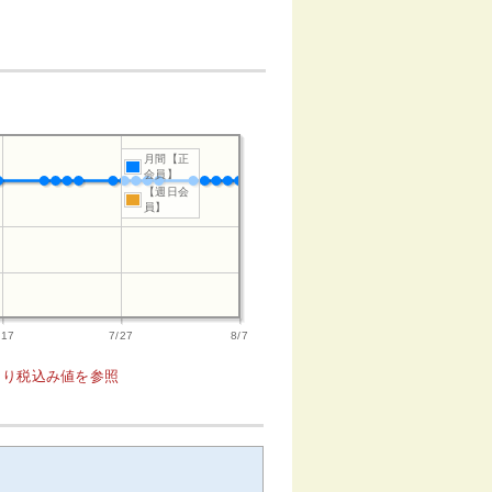
月間【正
会員】
【週日会
員】
/17
7/27
8/7
1より税込み値を参照