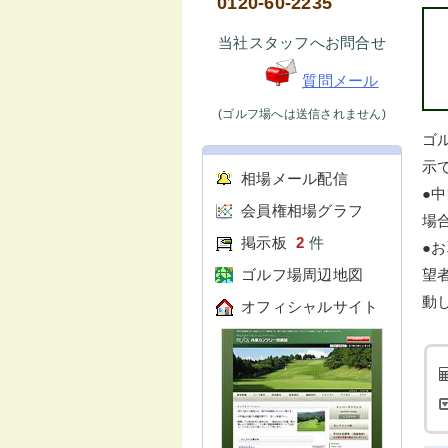
0120-60-2235
当社スタッフへお問合せ
質問メール
(ゴルフ場へは送信されません)
ゴ
示で
相場メール配信
●
会員権相場グラフ
場
掲示板
2
件
●
ゴルフ場周辺地図
望
動
オフィシャルサイト