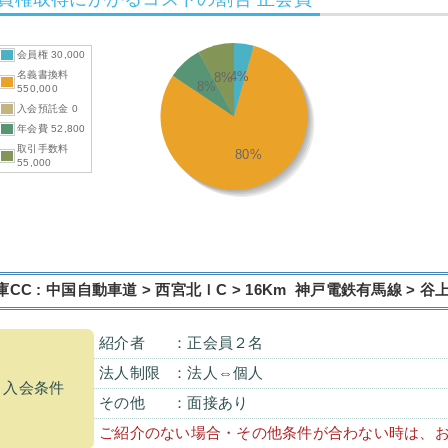
会員権 30,000
名義書換料
4%
8%
8%
550,000
入会預託金 0
年会費 52,800
取引手数料
80%
55,000
庫CC : 中国自動車道 > 西宮北ＩC > 16Km 神戸電鉄有馬線 > 谷
紹介者
：正会員２名
法人制限
：法人⇔個人
入会条件
その他
：面接あり
ご紹介のない場合・その他条件が合わない時は、