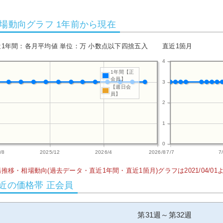
場動向グラフ 1年前から現在
近1年間：各月平均値 単位：万 小数点以下四捨五入
直近1箇月
4
1年間【正
会員】
3
【週日会
員】
2
1
0
/8
2025/12
2026/4
2026/8
7/7
7
推移・相場動向(過去データ・直近1年間・直近1箇月)グラフは2021/04/0
近の価格帯 正会員
第31週～第32週