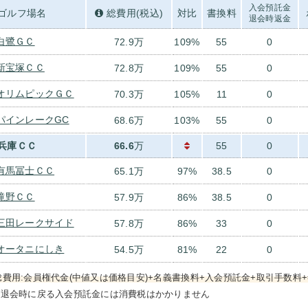
入会預託金
ゴルフ場名
総費用(税込)
対比
書換料
退会時返金
白鷺ＧＣ
72.9万
109%
55
0
新宝塚ＣＣ
72.8万
109%
55
0
オリムピックＧＣ
70.3万
105%
11
0
パインレークGC
68.6万
103%
55
0
兵庫ＣＣ
66.6
万
55
0
有馬冨士ＣＣ
65.1万
97%
38.5
0
滝野ＣＣ
57.9万
86%
38.5
0
三田レークサイド
57.8万
86%
33
0
オータニにしき
54.5万
81%
22
0
総費用:会員権代金(中値又は価格目安)+名義書換料+入会預託金+取引手数料+
）退会時に戻る入会預託金には消費税はかかりません