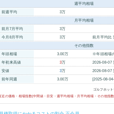
週平均相場
前週平均
3万
月平均相場
前月7月平均
3万
今月8月平均
3万
前月平均比 
その他指数
年頭相場
3.00万
※年頭相場
年初来高値
3
万
2026-08-0
安値
3
万
2026-08-0
前年同週
3.00万
[2025-08-0
ゴルフホット
直近の価格・相場指数(中間値・目安・週平均相場・月平均相場・その他指数等)は
員権取得にかかるコストの割合 正会員