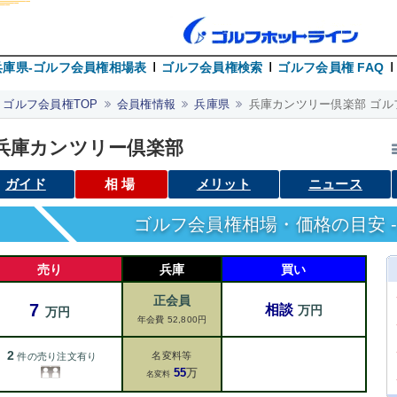
兵庫県-ゴルフ会員権相場表
ゴルフ会員権検索
ゴルフ会員権 FAQ
ゴルフ会員権TOP
会員権情報
兵庫県
兵庫カンツリー倶楽部 ゴル
兵庫カンツリー倶楽部
ガイド
相場
メリット
ニュース
ゴルフ会員権相場・価格の目安 -
売り
兵庫
買い
正会員
7
相談
万円
万円
年会費 52,800円
2
名変料等
件の売り注文有り
55
万
名変料