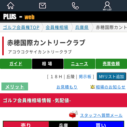
ゴルフ会員権TOP
会員権相場
兵庫県
赤穂国際カント
赤穂国際カントリークラブ
アコウコクサイカントリークラブ
ガイド
相場
ニュース
売買依頼
[ １８Ｈ | 丘陵 |
掲示板
]
メリット
お見積もり
相場のお知らせ
ゴルフ会員権相場情報 -気配値-
スタッフへ質問メール
売り
買い
兵庫