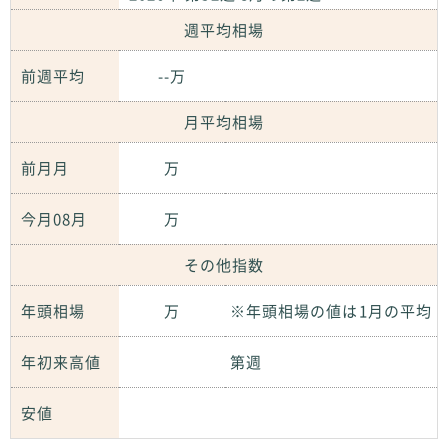
週平均相場
前週平均
--万
月平均相場
前月月
万
今月08月
万
その他指数
年頭相場
万
※年頭相場の値は1月の平均
年初来高値
第週
安値