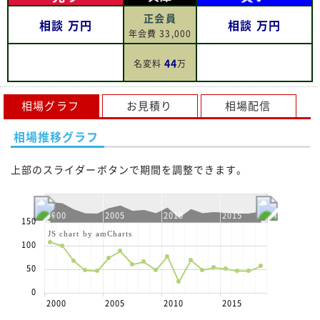
正会員
相談
万円
相談
万円
年会費 33,000
44
名変料
万
相場グラフ
お見積り
相場配信
相場推移グラフ
上部のスライダーボタンで期間を調整できます。
2000
2005
2010
2015
150
JS chart by amCharts
100
50
0
2000
2005
2010
2015