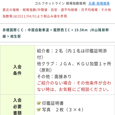
ゴルフホットライン 相場指数銘柄
兵庫-相場推移
直近の価格・相場指数(中間値・目安・週平均相場・月平均相場・その他
指数等)は2021/04/01より税込み値を参照
赤穂国際ＣＣ : 中国自動車道 > 龍野西ＩC > 19.5Km JR山陽新幹
線 > 相生駅
紹介者：２名（内１名は印鑑証明添
付）
他クラブ：ＪＧＡ、ＫＧＵ加盟１ヶ所
入会
（原則）
条件
その他：面接あり
ご紹介のない場合・その他条件が合わ
ない時は、お気軽にご相談ください。
入会
印鑑証明書
必要
写真 ２枚（３×４）
書類