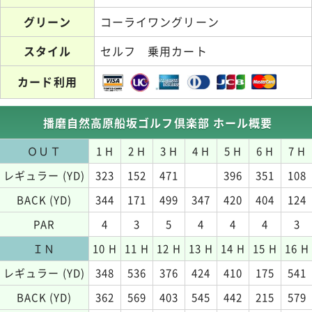
グリーン
コーライワングリーン
スタイル
セルフ 乗用カート
カード利用
播磨自然高原船坂ゴルフ倶楽部 ホール概要
ＯＵＴ
1 H
2 H
3 H
4 H
5 H
6 H
7 H
レギュラー (YD)
323
152
471
396
351
108
BACK (YD)
344
171
499
347
420
404
124
PAR
4
3
5
4
4
4
3
ＩＮ
10 H
11 H
12 H
13 H
14 H
15 H
16 H
レギュラー (YD)
348
536
376
424
410
175
541
BACK (YD)
362
569
403
545
442
215
579