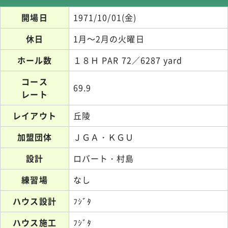
開場日
1971/10/01(金)
休日
1月～2月の火曜日
ホール数
１８Ｈ PAR 72／6287 yard
コース
69.9
レート
レイアウト
丘陵
加盟団体
ＪＧＡ・ＫＧＵ
設計
ロバート・村島
練習場
なし
ハウス設計
ﾌｼﾞﾀ
ハウス施工
ﾌｼﾞﾀ