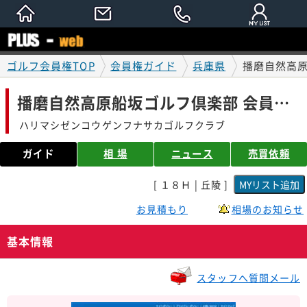
ゴルフ会員権TOP
会員権ガイド
兵庫県
播磨自然高原
播磨自然高原船坂ゴルフ倶楽部 会員権ガイド
ハリマシゼンコウゲンフナサカゴルフクラブ
ガイド
相 場
ニュース
売買依頼
[ １８Ｈ | 丘陵 ]
お見積もり
相場のお知らせ
基本情報
スタッフへ質問メール