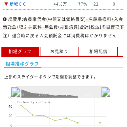
▼
新城ＣＣ
44.8万
77%
22
0
総費用:会員権代金(中値又は価格目安)+名義書換料+入会
預託金+取引手数料+年会費(月割清算)合計(税込)の目安です
注）退会時に戻る入会預託金には消費税はかかりません
相場グラフ
お見積り
相場配信
相場推移グラフ
上部のスライダーボタンで期間を調整できます。
2006
2008
2010
2012
60
JS chart by amCharts
40
20
0