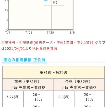
15
員】
10
5
0
7/7
7/18
7/29
8/9
相場推移・相場動向(過去データ・直近1年間・直近1箇月)グラフ
は2021/04/01より税込み値を参照
直近の相場推移 正会員
第31週～第32週
前週（第31週）
今週（第32週）
上段 売価格－買価格
上段 売価格－買価格
20－--
20－--
7-27(月)
8-3(月)
16万
16万
20－--
20－--