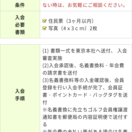
条件
ない時は、お気軽にご相談ください。
入会
住民票（3ヶ月以内）
必要
写真（4ｘ3ｃｍ）2枚
書類
(1) 書類一式を東京本社へ送付、 入会
審査実施
(2)入会承認後、名義書換料・年会費
の請求書を送付
(3)名義書換料等の入金確認後、会員
登録を行い入会手続が完了、会員証
入会
書・ポイントカード・バッグタグを送
手順
付
※名義書換に先立ちゴルフ会員権譲渡
通知書を郵便局の内容証明便で送付す
る
※年会費の未払い等がある場合は名義