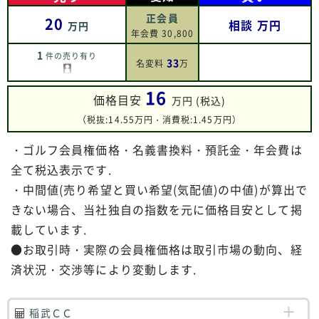
正会員
20
相談
万円
万円
年会費 30,800
1
件の売り有り
33
名変料
万
16
価格目安
万円 (税込)
（税抜:14.55万円・消費税:1.45万円）
・ゴルフ会員権価格・名義書換料・預託金・年会費は
全て税込表示です.
・中間値(売り希望と買い希望(気配値)の中値)が算出で
きない場合、当社独自の指数を元に価格目安として掲
載しています.
●お取引時・実際の会員権価格は取引市場の動向、経
済状況・交渉等により変動します.
稲武ＣＣ