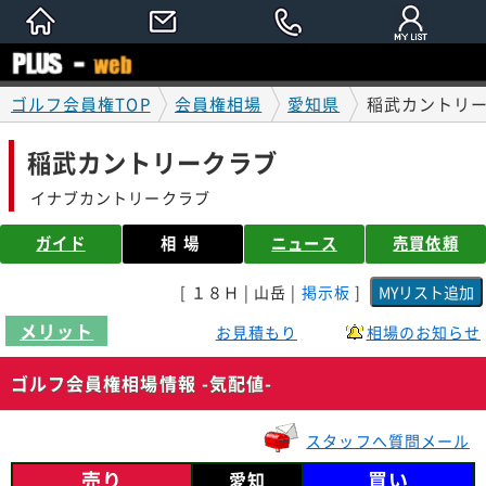
ゴルフ会員権TOP
会員権相場
愛知県
稲武カントリー
稲武カントリークラブ
イナブカントリークラブ
ガイド
相場
ニュース
売買依頼
[ １８Ｈ | 山岳 |
掲示板
]
メリット
お見積もり
相場のお知らせ
ゴルフ会員権相場情報 -気配値-
スタッフへ質問メール
売り
買い
愛知