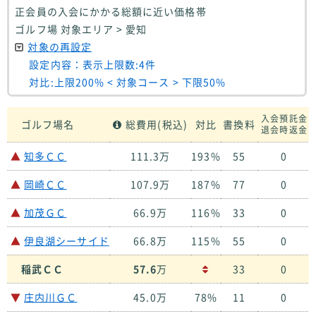
正会員の入会にかかる総額に近い価格帯
ゴルフ場 対象エリア > 愛知
対象の再設定
設定内容：表示上限数:4件
対比:上限200% < 対象コース > 下限50%
入会預託金
ゴルフ場名
総費用(税込)
対比
書換料
退会時返金
▲
知多ＣＣ
111.3万
193%
55
0
▲
岡崎ＣＣ
107.9万
187%
77
0
▲
加茂ＧＣ
66.9万
116%
33
0
▲
伊良湖シーサイド
66.8万
115%
55
0
稲武ＣＣ
57.6
万
33
0
▼
庄内川ＧＣ
45.0万
78%
11
0