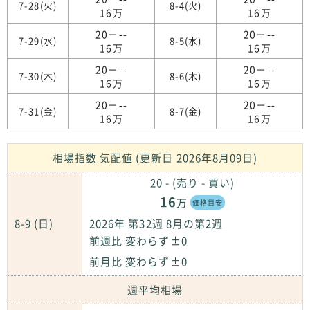
7-28(火)
8-4(火)
16万
16万
20－--
20－--
7-29(水)
8-5(水)
16万
16万
20－--
20－--
7-30(木)
8-6(木)
16万
16万
20－--
20－--
7-31(金)
8-7(金)
16万
16万
相場指数 気配値 (更新日 2026年8月09日)
20 - (売り - 買い)
16
万
価格目安
8-9 (日)
2026年 第32週 8月の第2週
前週比 変わらず±0
前月比 変わらず±0
週平均相場