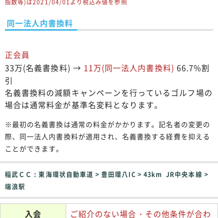
指数等)は2021/04/01より税込み値を参照
同一法人内書換料
正会員
33万(名義書換料) →
11万(同一法人内書換料)
66.7%割
引
名義書換料の減額キャンペーンを行っているゴルフ場の
場合は通常料金が基準名変料となります。
※最初の名義書換は通常の料金がかかります。記名者の変更の
際、同一法人内書換料が適用され、名義書換する経費を抑える
ことができます。
稲武ＣＣ : 東海環状自動車道 > 豊田環八IC > 43km JR中央本線 >
端浪駅
入会
ご紹介のない場合・その他条件が合わ