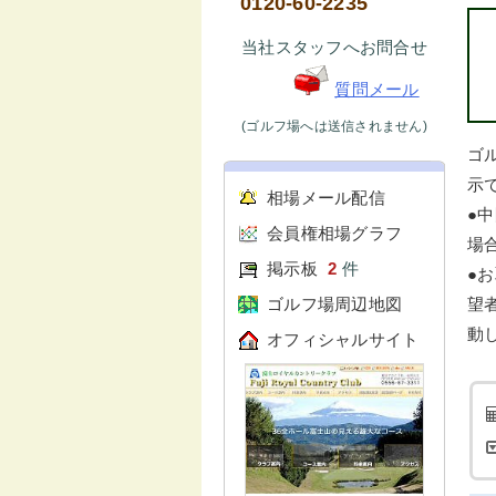
0120-60-2235
当社スタッフへお問合せ
質問メール
(ゴルフ場へは送信されません)
ゴ
示で
相場メール配信
●
会員権相場グラフ
場
掲示板
2
件
●
ゴルフ場周辺地図
望
動
オフィシャルサイト