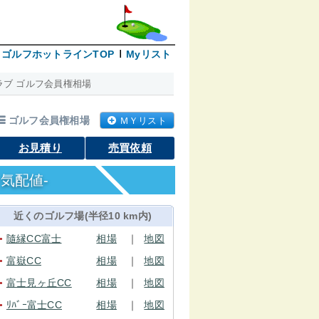
ゴルフホットラインTOP
Myリスト
ブ ゴルフ会員権相場
ゴルフ会員権相場
ＭＹリスト
お見積り
売買依頼
気配値-
近くのゴルフ場(半径10 km内)
隨縁CC富士
相場
｜
地図
●
富嶽CC
相場
｜
地図
●
富士見ヶ丘CC
相場
｜
地図
●
ﾘﾊﾞｰ富士CC
相場
｜
地図
●