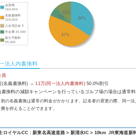
会員権
160,000
12%
名義書換料
7%
34%
220,000
入会預託金 0
年会費 33,000
47%
取引手数料
55,000
一法人内書換料
会員
万(名義書換料) →
11万(同一法人内書換料)
50.0%割引
義書換料の減額キャンペーンを行っているゴルフ場の場合は通常料
最初の名義書換は通常の料金がかかります。記名者の変更の際、同一法
経費を抑えることができます。
士ロイヤルCC : 新東名高速道路 > 新清水IC > 10km JR東海道新