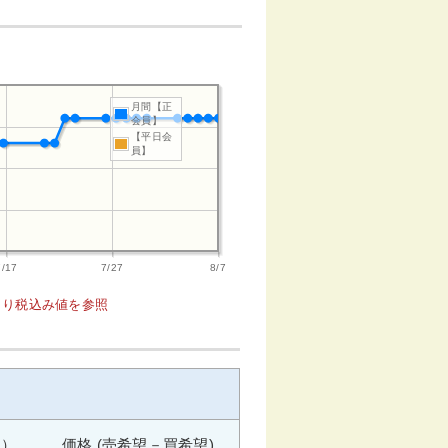
月間【正
会員】
【平日会
員】
7/17
7/27
8/7
1より税込み値を参照
週） 価格 (売希望－買希望)