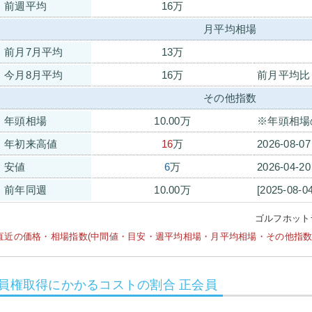
前週平均
16万
月平均相場
前月7月平均
13万
今月8月平均
16万
前月平均比
その他指数
年頭相場
10.00万
※年頭相場
年初来高値
16
万
2026-08-0
安値
6
万
2026-04-2
前年同週
10.00万
[2025-08-0
ゴルフホット
直近の価格・相場指数(中間値・目安・週平均相場・月平均相場・その他指数等)は
員権取得にかかるコストの割合 正会員