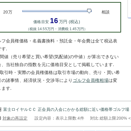
20万
相談
16
万円 (税込)
価格目安
（税抜:14.55万円・消費税:1.45万円）
ルフ会員権価格・名義書換料・預託金・年会費は全て税込表
す.
中間値（売り希望と買い希望(気配値)の中値）が算出できない
合、当社独自の指数を元に価格目安として掲載しています.
お取引時・実際の会員権価格は取引市場の動向、売り・買い希
者の諸事情、経済状況・交渉等により
ゴルフ会員権相場
は変
します.
富士ロイヤルＣＣ 正会員の入会にかかる総額に近い価格帯ゴルフ場：
対象の再設定
設定内容：表示上限数:4件
対比:総額上限200% 