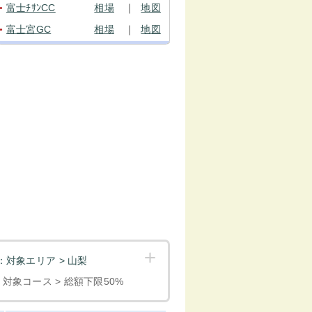
富士ﾁｻﾝCC
相場
｜
地図
●
富士宮GC
相場
｜
地図
●
対象エリア > 山梨
< 対象コース > 総額下限50%