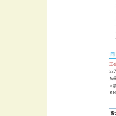
同
正
22
名
※
る
富