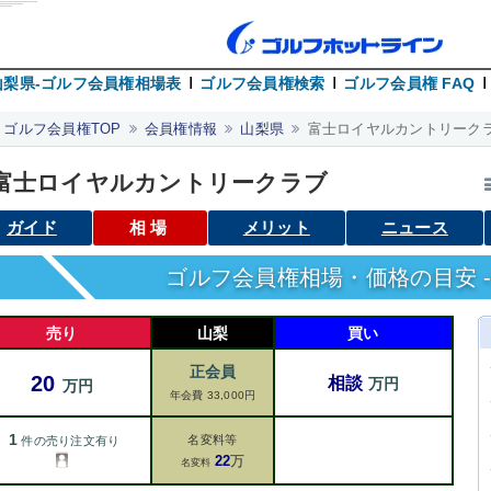
山梨県-ゴルフ会員権相場表
ゴルフ会員権検索
ゴルフ会員権 FAQ
ゴルフ会員権TOP
会員権情報
山梨県
富士ロイヤルカントリークラ
富士ロイヤルカントリークラブ
ガイド
相場
メリット
ニュース
ゴルフ会員権相場・価格の目安 -
売り
山梨
買い
正会員
20
相談
万円
万円
年会費 33,000円
1
名変料等
件の売り注文有り
22
万
名変料