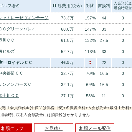
入会預託金
ゴルフ場名
総費用(税込)
対比
書換料
退会時返金
シャトレーゼヴィンテージ
73.3万
157%
44
0
ＣＣグリーンバレイ
68.8万
147%
33
0
境川ＣＣ
61.8万
132%
27.5
0
桜ヒルズ
52.7万
113%
33
0
富士ロイヤルＣＣ
46.5
万
22
0
中央都留ＣＣ
32.7万
70%
16.5
0
サンメンバーズＣ
32.1万
69%
16.5
0
富士川ＣＣ
27.1万
58%
11
0
総費用:会員権代金(中値又は価格目安)+名義書換料+入会預託金+取引手数料+
）退会時に戻る入会預託金には消費税はかかりません
相場グラフ
お見積り
相場メール配信