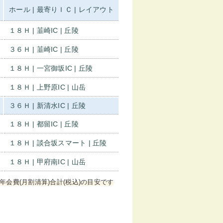
ホール | 最寄りＩＣ | レイアウト
１８Ｈ | 韮崎IC | 丘陵
３６Ｈ | 韮崎IC | 丘陵
１８Ｈ | 一宮御坂IC | 丘陵
１８Ｈ | 上野原IC | 山岳
３６Ｈ | 新清水IC | 丘陵
１８Ｈ | 都留IC | 丘陵
１８Ｈ | 談合坂スマート | 丘陵
１８Ｈ | 甲府南IC | 山岳
年会費(月割清算)合計(税込)の目安です