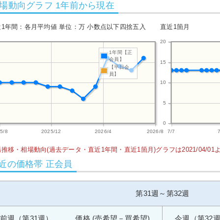
場動向グラフ 1年前から現在
近1年間：各月平均値 単位：万 小数点以下四捨五入
直近1箇月
20
1年間【正
会員】
15
【平日会
員】
10
5
0
5/8
2025/12
2026/4
2026/8
7/7
推移・相場動向(過去データ・直近1年間・直近1箇月)グラフは2021/04/0
近の価格帯 正会員
第31週～第32週
前週（第31週） 価格 (売希望－買希望)
今週（第32