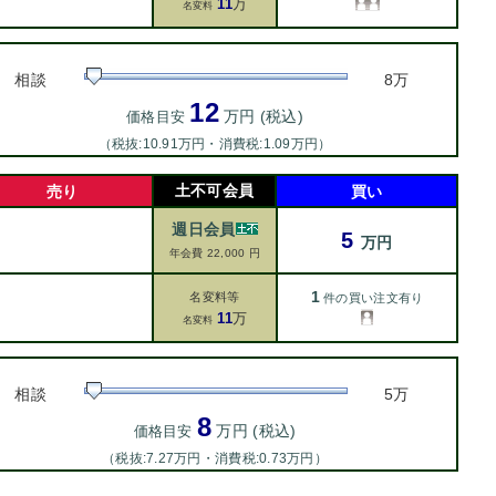
11
万
名変料
相談
8万
12
万円 (税込)
価格目安
（税抜:10.91万円・消費税:1.09万円）
土不可会員
売り
買い
週日会員
5
万円
年会費 22,000 円
1
名変料等
件の買い注文有り
11
万
名変料
相談
5万
8
万円 (税込)
価格目安
（税抜:7.27万円・消費税:0.73万円）