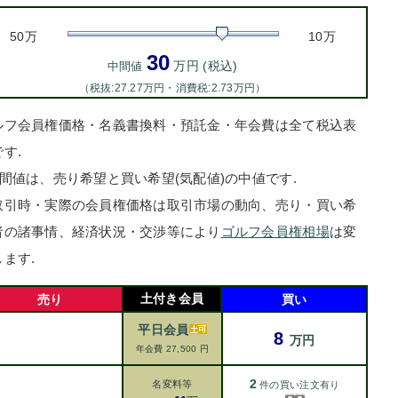
50万
10万
30
万円 (税込)
中間値
（税抜:27.27万円・消費税:2.73万円）
ルフ会員権価格・名義書換料・預託金・年会費は全て税込表
す.
中間値は、売り希望と買い希望(気配値)の中値です.
取引時・実際の会員権価格は取引市場の動向、売り・買い希
者の諸事情、経済状況・交渉等により
ゴルフ会員権相場
は変
します.
土付き会員
売り
買い
平日会員
8
万円
年会費 27,500 円
2
名変料等
件の買い注文有り