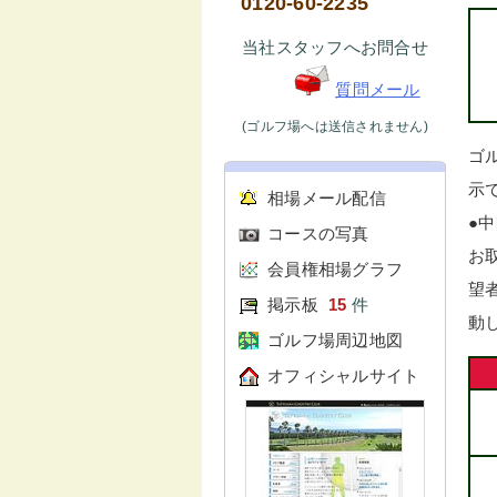
0120-60-2235
当社スタッフへお問合せ
質問メール
(ゴルフ場へは送信されません)
ゴ
示で
相場メール配信
●
コースの写真
お
会員権相場グラフ
望
掲示板
15
件
動
ゴルフ場周辺地図
オフィシャルサイト