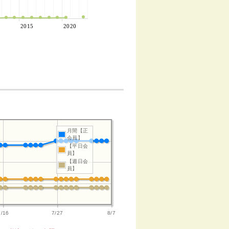
2015
2020
月間【正
会員】
【平日会
員】
【週日会
員】
7/16
7/27
8/7