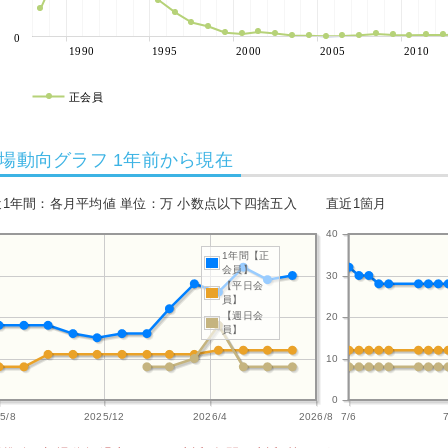
0
1990
1995
2000
2005
2010
正会員
場動向グラフ 1年前から現在
近1年間：各月平均値 単位：万 小数点以下四捨五入
直近1箇月
40
1年間【正
会員】
30
【平日会
員】
【週日会
20
員】
10
0
5/8
2025/12
2026/4
2026/8
7/6