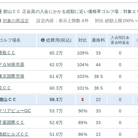
館山ＣＣ 正会員の入会にかかる総額に近い価格帯ゴルフ場：対象エリ
対象の再設定
設定内容：表示上限数:4件
対比:総額上限200% 
入会預託金
ゴルフ場名
総費用(税込)
対比
書換料
退会時返金
香取ＣＣ
65.2万
109%
33
0
ＰＧＭ南市原
62.0万
104%
44
0
東京国際空港
61.6万
103%
38.5
0
京ＣＣ
60.3万
101%
38.5
0
館山ＣＣ
59.3
万
22
0
クリアビューGC
53.7万
90%
33
0
千葉国際ＣＣ
52.8万
89%
33
0
南総ヒルズＣＣ
51.0万
86%
22
0