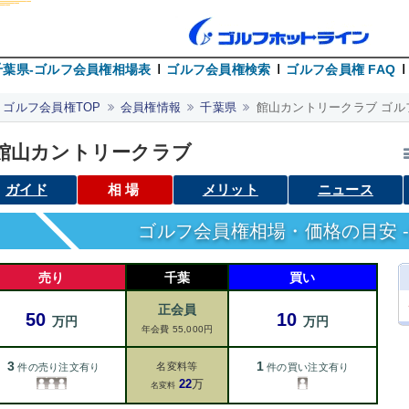
千葉県-ゴルフ会員権相場表
ゴルフ会員権検索
ゴルフ会員権 FAQ
ゴルフ会員権TOP
会員権情報
千葉県
館山カントリークラブ ゴル
館山カントリークラブ
ガイド
相場
メリット
ニュース
ゴルフ会員権相場・価格の目安 -
売り
千葉
買い
正会員
50
10
万円
万円
年会費 55,000円
3
1
名変料等
件の売り注文有り
件の買い注文有り
22
万
名変料