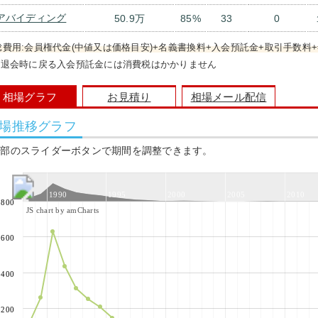
アバイディング
50.9万
85%
33
0
総費用:会員権代金(中値又は価格目安)+名義書換料+入会預託金+取引手数料+
）退会時に戻る入会預託金には消費税はかかりません
相場グラフ
お見積り
相場メール配信
場推移グラフ
上部のスライダーボタンで期間を調整できます。
1990
1995
2000
2005
2010
800
JS chart by amCharts
600
400
200