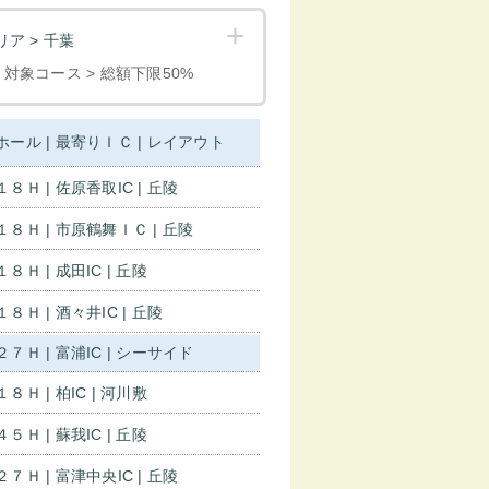
ア > 千葉
< 対象コース > 総額下限50%
ホール | 最寄りＩＣ | レイアウト
１８Ｈ | 佐原香取IC | 丘陵
１８Ｈ | 市原鶴舞ＩＣ | 丘陵
１８Ｈ | 成田IC | 丘陵
１８Ｈ | 酒々井IC | 丘陵
２７Ｈ | 富浦IC | シーサイド
１８Ｈ | 柏IC | 河川敷
４５Ｈ | 蘇我IC | 丘陵
２７Ｈ | 富津中央IC | 丘陵