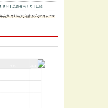
１８Ｈ | 茂原長南ＩＣ | 丘陵
年会費(月割清算)合計(税込)の目安です
2015
2020