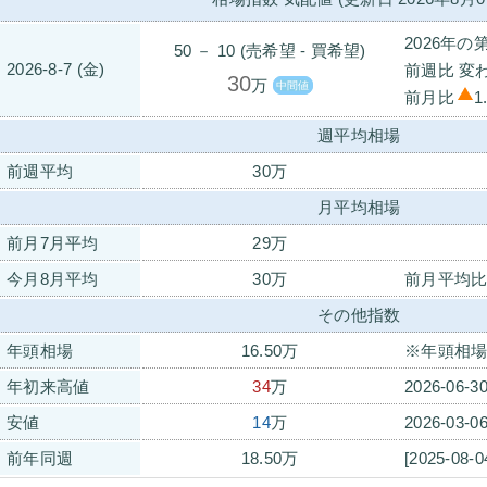
2026年の
50 － 10 (売希望 - 買希望)
2026-8-7 (金)
前週比 変
30
万
中間値
前月比
1
週平均相場
前週平均
30万
月平均相場
前月7月平均
29万
今月8月平均
30万
前月平均
その他指数
年頭相場
16.50万
※年頭相場
年初来高値
34
万
2026-06-
安値
14
万
2026-03-
前年同週
18.50万
[2025-08-