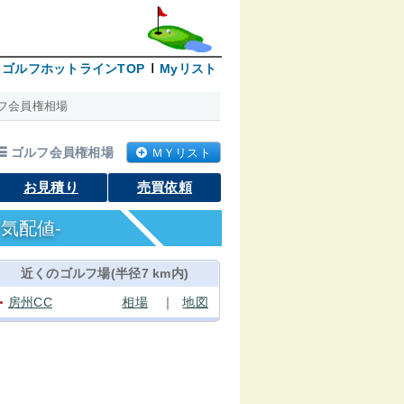
ゴルフホットラインTOP
Myリスト
フ会員権相場
ゴルフ会員権相場
ＭＹリスト
お見積り
売買依頼
気配値-
近くのゴルフ場(半径7 km内)
房州CC
相場
｜
地図
●