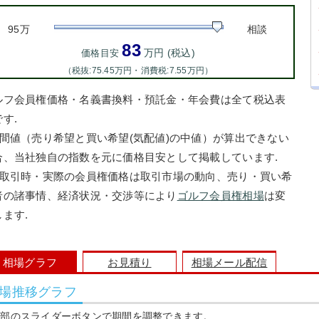
95万
相談
83
万円 (税込)
価格目安
（税抜:75.45万円・消費税:7.55万円）
ルフ会員権価格・名義書換料・預託金・年会費は全て税込表
す.
中間値（売り希望と買い希望(気配値)の中値）が算出できない
合、当社独自の指数を元に価格目安として掲載しています.
お取引時・実際の会員権価格は取引市場の動向、売り・買い希
者の諸事情、経済状況・交渉等により
ゴルフ会員権相場
は変
します.
相場グラフ
お見積り
相場メール配信
場推移グラフ
上部のスライダーボタンで期間を調整できます。