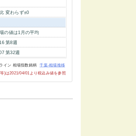
比 変わらず±0
場の値は1月の平均
-16 第8週
-07 第32週
ライン 相場指数銘柄
千葉-相場推移
2021/04/01より税込み値を参照