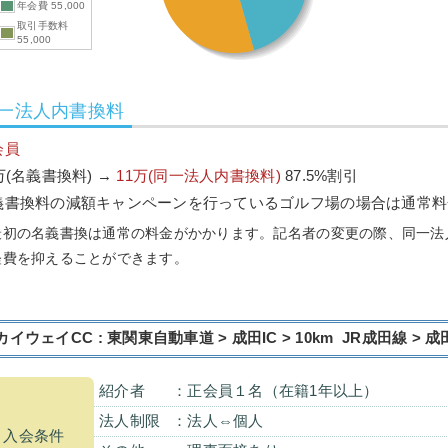
年会費 55,000
取引手数料
55,000
一法人内書換料
会員
万(名義書換料) →
11万(同一法人内書換料)
87.5%割引
義書換料の減額キャンペーンを行っているゴルフ場の場合は通常料
最初の名義書換は通常の料金がかかります。記名者の変更の際、同一法
経費を抑えることができます。
カイウェイCC : 東関東自動車道 > 成田IC > 10km JR成田線 > 
紹介者
：正会員１名（在籍1年以上）
法人制限
：法人⇔個人
入会条件