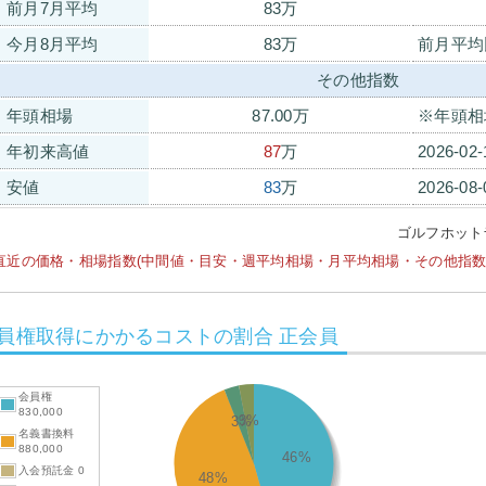
前月7月平均
83万
今月8月平均
83万
前月平均
その他指数
年頭相場
87.00万
※年頭相
年初来高値
87
万
2026-02
安値
83
万
2026-08
ゴルフホット
直近の価格・相場指数(中間値・目安・週平均相場・月平均相場・その他指数等)は
員権取得にかかるコストの割合 正会員
会員権
830,000
3%
3%
名義書換料
880,000
46%
入会預託金 0
48%