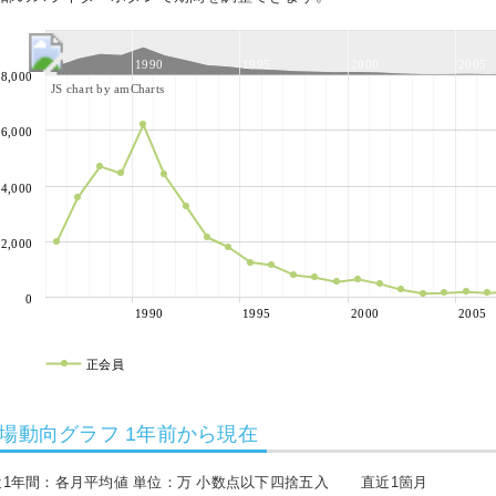
1990
1995
2000
2005
8,000
JS chart by amCharts
6,000
4,000
2,000
0
1990
1995
2000
2005
正会員
場動向グラフ 1年前から現在
近1年間：各月平均値 単位：万 小数点以下四捨五入
直近1箇月