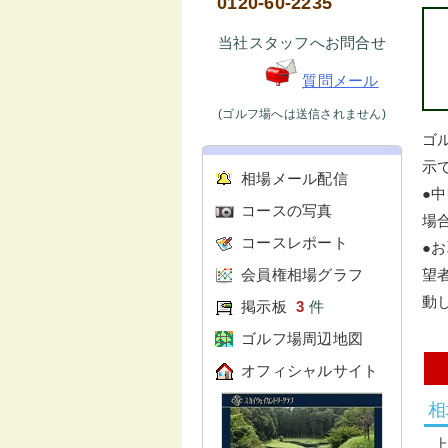
0120-60-2235
当社スタッフへお問合せ
質問メール
(ゴルフ場へは送信されません)
ゴ
示で
相場メール配信
●
コースの写真
場
コースレポート
●
会員権相場グラフ
望
動
掲示板
3
件
ゴルフ場周辺地図
オフィシャルサイト
相