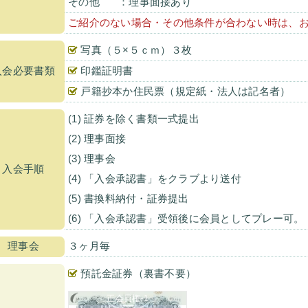
その他
：理事面接あり
ご紹介のない場合・その他条件が合わない時は、
写真（５×５ｃｍ）３枚
入会必要書類
印鑑証明書
戸籍抄本か住民票（規定紙・法人は記名者）
(1) 証券を除く書類一式提出
(2) 理事面接
(3) 理事会
入会手順
(4) 「入会承認書」をクラブより送付
(5) 書換料納付・証券提出
(6) 「入会承認書」受領後に会員としてプレー可。
理事会
３ヶ月毎
預託金証券（裏書不要）
正会員権-1