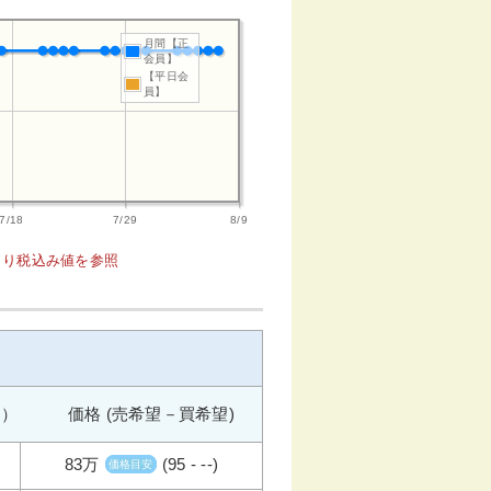
月間【正
会員】
【平日会
員】
7/18
7/29
8/9
1より税込み値を参照
週） 価格 (売希望－買希望)
83万
(95 - --)
価格目安