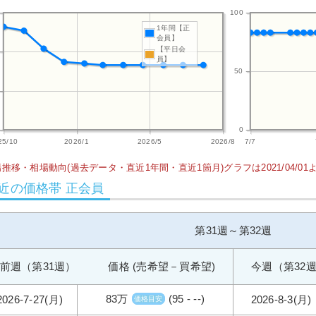
100
1年間【正
会員】
【平日会
員】
50
0
25/10
2026/1
2026/5
2026/8
7/7
推移・相場動向(過去データ・直近1年間・直近1箇月)グラフは2021/04/0
近の価格帯 正会員
第31週～第32週
前週（第31週） 価格 (売希望－買希望)
今週（第32
83万
(95 - --)
2026-7-27(月)
2026-8-3(月)
価格目安