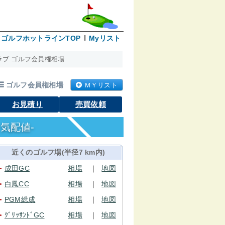
ゴルフホットラインTOP
Myリスト
ブ ゴルフ会員権相場
ゴルフ会員権相場
ＭＹリスト
お見積り
売買依頼
気配値-
近くのゴルフ場(半径7 km内)
成田GC
相場
｜
地図
●
白鳳CC
相場
｜
地図
●
PGM総成
相場
｜
地図
●
ｸﾞﾘｯｻﾝﾄﾞGC
相場
｜
地図
●