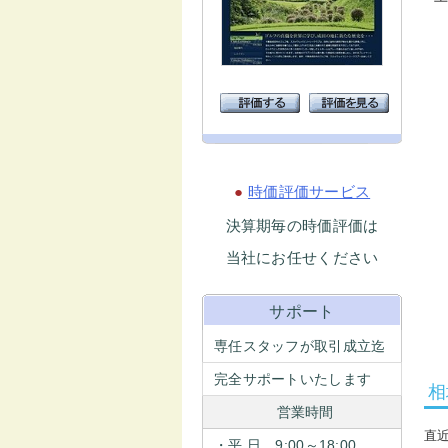
●
時価評価サービス
決算期毎の時価評価は
当社にお任せください
サポート
専任スタッフが取引成立迄
完全サポートいたします
相
営業時間
直
・平 日 9:00～18:00