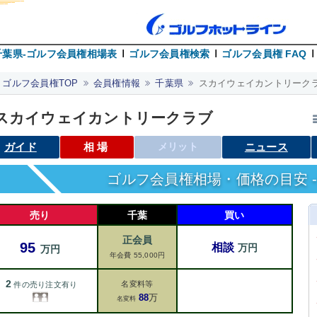
千葉県-ゴルフ会員権相場表
ゴルフ会員権検索
ゴルフ会員権 FAQ
ゴルフ会員権TOP
会員権情報
千葉県
スカイウェイカントリークラ
スカイウェイカントリークラブ
ガイド
相場
メリット
ニュース
ゴルフ会員権相場・価格の目安 -
売り
千葉
買い
正会員
95
相談
万円
万円
年会費 55,000円
2
名変料等
件の売り注文有り
88
万
名変料