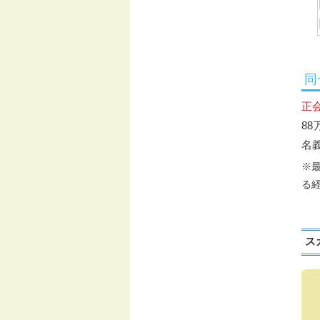
同
正
88
名
※
る
ス