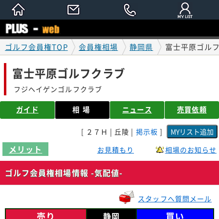
ゴルフ会員権TOP
会員権相場
静岡県
富士平原ゴルフ
富士平原ゴルフクラブ
フジヘイゲンゴルフクラブ
ガイド
相場
ニュース
売買依頼
[ ２７Ｈ | 丘陵 |
掲示板
]
メリット
お見積もり
相場のお知らせ
ゴルフ会員権相場情報 -気配値-
スタッフへ質問メール
売り
買い
静岡