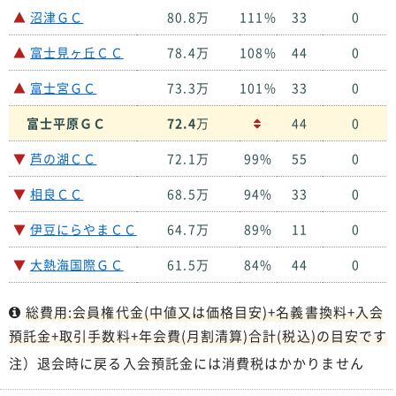
▲
沼津ＧＣ
80.8万
111%
33
0
▲
富士見ヶ丘ＣＣ
78.4万
108%
44
0
▲
富士宮ＧＣ
73.3万
101%
33
0
富士平原ＧＣ
72.4
万
44
0
▼
芦の湖ＣＣ
72.1万
99%
55
0
▼
相良ＣＣ
68.5万
94%
33
0
▼
伊豆にらやまＣＣ
64.7万
89%
11
0
▼
大熱海国際ＧＣ
61.5万
84%
44
0
総費用:会員権代金(中値又は価格目安)+名義書換料+入会
預託金+取引手数料+年会費(月割清算)合計(税込)の目安です
注）退会時に戻る入会預託金には消費税はかかりません