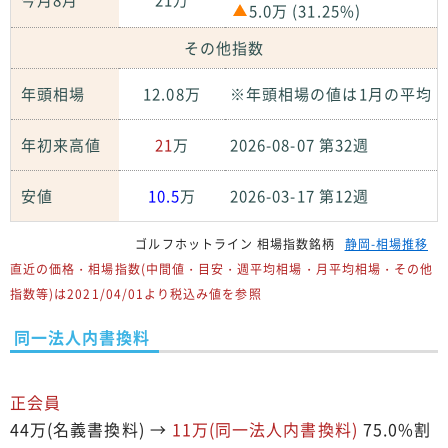
今月8月
21万
5.0万 (31.25%)
その他指数
年頭相場
12.08万
※年頭相場の値は1月の平均
年初来高値
21
万
2026-08-07 第32週
安値
10.5
万
2026-03-17 第12週
ゴルフホットライン 相場指数銘柄
静岡-相場推移
直近の価格・相場指数(中間値・目安・週平均相場・月平均相場・その他
指数等)は2021/04/01より税込み値を参照
同一法人内書換料
正会員
44万(名義書換料) →
11万(同一法人内書換料)
75.0%割