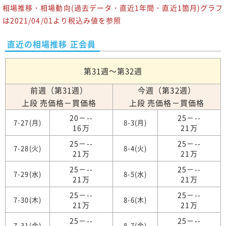
相場推移・相場動向(過去データ・直近1年間・直近1箇月)グラフ
は2021/04/01より税込み値を参照
直近の相場推移 正会員
第31週～第32週
前週（第31週）
今週（第32週）
上段 売価格－買価格
上段 売価格－買価格
20－--
25－--
7-27(月)
8-3(月)
16万
21万
25－--
25－--
7-28(火)
8-4(火)
21万
21万
25－--
25－--
7-29(水)
8-5(水)
21万
21万
25－--
25－--
7-30(木)
8-6(木)
21万
21万
25－--
25－--
7-31(金)
8-7(金)