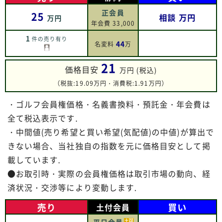
正会員
25
相談
万円
万円
年会費 33,000
1
件の売り有り
44
名変料
万
21
価格目安
万円 (税込)
（税抜:19.09万円・消費税:1.91万円）
・ゴルフ会員権価格・名義書換料・預託金・年会費は
全て税込表示です.
・中間値(売り希望と買い希望(気配値)の中値)が算出で
きない場合、当社独自の指数を元に価格目安として掲
載しています.
●お取引時・実際の会員権価格は取引市場の動向、経
済状況・交渉等により変動します.
売り
買い
土付会員