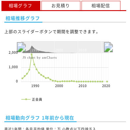
相場グラフ
お見積り
相場配信
相場推移グラフ
上部のスライダーボタンで期間を調整できます。
1990
2000
2010
2020
2,000
JS chart by amCharts
1,000
0
1990
2000
2010
2020
正会員
相場動向グラフ 1年前から現在
直近1年間：各月平均値 単位：万 小数点以下四捨五入