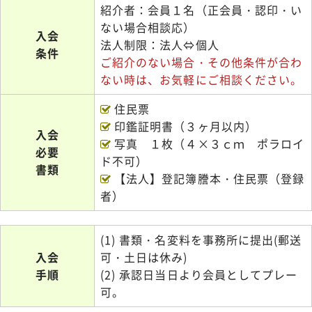
紹介者：会員１名（正会員・認印・い
ない場合相談応）
入会
法人制限：法人⇔個人
条件
ご紹介のない場合・その他条件が合わ
ない時は、お気軽にご相談ください。
住民票
印鑑証明書（３ヶ月以内）
入会
写真 １枚（４×３ｃｍ ポラロイ
必要
ド不可）
書類
【法人】登記簿謄本・住民票（登録
者）
(1) 書類・名変料を事務所に提出(郵送
入会
可・土日は休み)
手順
(2) 承認日当日より会員としてプレー
可。