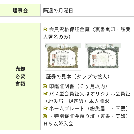
理事会
隔週の月曜日
会員資格保証金証〈裏書実印・譲受
人署名のみ）
正会員権-1
平日会員権-1
売却
必要
証券の見本（タップで拡大）
書類
印鑑証明書（６ヶ月以内）
パス型会員証又はオリジナル会員証
（紛失届 規定紙）本人請求
ネームプレート（紛失届 ・不要）
・特別保証金預り証（裏書・実印）
Ｈ５以降入会