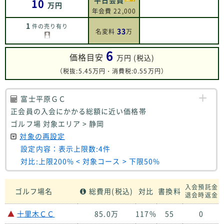
平日会員
10
万円
年会費 22,000
1
件の売り有り
33
名変料
万
6
価格目安
万円 (税込)
（税抜:5.45万円・消費税:0.55万円）
富士平原ＧＣ
正会員の入会にかかる総額に近い価格帯
ゴルフ場 対象エリア > 静岡
対象の再設定
設定内容：表示上限数:4件
対比:上限200% < 対象コース > 下限50%
入会預託金
ゴルフ場名
総費用(税込)
対比
書換料
退会時返金
▲
十里木ＣＣ
85.0万
117%
55
0