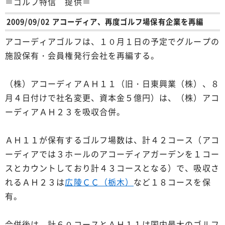
＝ゴルフ特信 提供＝
2009/09/02 アコーディア、再度ゴルフ場保有企業を再編
アコーディアゴルフは、１０月１日の予定でグループの
施設保有・会員権発行会社を再編する。
（株）アコーディアＡＨ１１（旧・日東興業（株）、８
月４日付けで社名変更、資本金５億円）は、（株）アコ
ーディアＡＨ２３を吸収合併。
ＡＨ１１が保有するゴルフ場数は、計４２コース（アコ
ーディアでは３ホールのアコーディアガーデンを１コー
スとカウントしており計４３コースとなる）で、吸収さ
れるＡＨ２３は
広陵ＣＣ（栃木）
など１８コースを保
有。
合併後は、計６０コースとＡＨ１１は国内最大のゴルフ