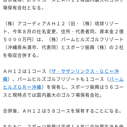
場保有会社となる。
（株）アコーディアＡＨ１２（旧・（株）琉球リゾー
ト、今年８月の社名変更、住所・代表者同、資本金２億
５０００万円）は、（株）パームヒルズゴルフリゾート
（沖縄県糸満市、代表同）とスポーツ振興（株）の２社
を吸収合併する。
ＡＨ１２は１コース（
ザ・サザンリンクス・ＧＣ＝沖
縄
）、パームヒルズゴルフリゾートも１コース（
パーム
ヒルズＧＲ＝沖縄
）を保有し、スポーツ振興は５６コー
スと現時点では国内最大のゴルフ場保有会社。
合併後、ＡＨ１２は５８コースを保有することになる。
ちなみに、スポーツ振興は平成１４年に会社更生法を申