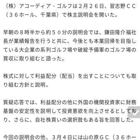
（株）アコーディア・ゴルフは２月２６日、習志野ＣＣ
（３６ホール、千葉県）で株主説明会を開いた。
早朝の８時半から約５０分の説明会では、鎌田隆介福社
長が業績報告を行うと共に、今後とも本業回帰を目指し
ている大企業の系列ゴルフ場や破綻予備軍のゴルフ場の
買収に取り組むと語った。
株式に対して利益配分（配当）を出すことについても取
り組む方針と説明。
質疑応答では、利益配分の他に外国の機関投資家に財務
基盤の安定性を説明して投資意欲を向上させるとしてお
り、さらに、自社株買いの選択肢もある旨を回答した。
今回の説明会の他、３月４日には山の原ＧＣ（３６ホー