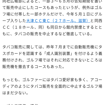
同社広報部によると、一部３～６ヵ月の告知期間を置い
て販売中止にしたコースもあったというが、例外はゴル
フ場に付帯した一部ホテルだけで、今年５月１日にグル
ープ入りした
大津ＣＣ東Ｃ（２７ホール、滋賀）
と同西
ＣＣ（１８ホール、同）も同日から館内禁煙とするとと
もに、タバコの販売を中止するなど徹底している。
タバコ販売に関しては、昨年７月までに自動販売機にタ
スポカードを認識する「成人識別装置」を付けるよう義
務付けされ、ゴルフ場ではそれに対応できないところは
販売機を撤去するコースもあった。
もっとも、ゴルファーにはタバコ愛好家も多く、アコー
ディアのようにタバコ販売を全面的に中止するゴルフ場
はまだ少ない。