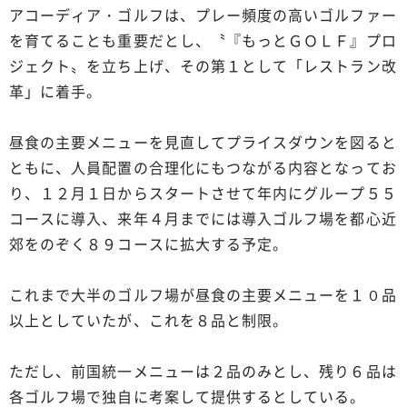
アコーディア・ゴルフは、プレー頻度の高いゴルファー
を育てることも重要だとし、〝『もっとＧＯＬＦ』プロ
ジェクト〟を立ち上げ、その第１として「レストラン改
革」に着手。
昼食の主要メニューを見直してプライスダウンを図ると
ともに、人員配置の合理化にもつながる内容となってお
り、１２月１日からスタートさせて年内にグループ５５
コースに導入、来年４月までには導入ゴルフ場を都心近
郊をのぞく８９コースに拡大する予定。
これまで大半のゴルフ場が昼食の主要メニューを１０品
以上としていたが、これを８品と制限。
ただし、前国統一メニューは２品のみとし、残り６品は
各ゴルフ場で独自に考案して提供するとしている。