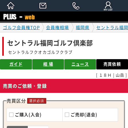
ゴルフ会員権TOP
会員権相場
福岡県
セントラル福
セントラル福岡ゴルフ倶楽部
セントラルフクオカゴルフクラブ
ガイド
相 場
ニュース
売買依頼
[ １８Ｈ | 山岳 ]
売買のご依頼・登録
売買区分
選択必須
ご購入(入会)
ご売却(退会)