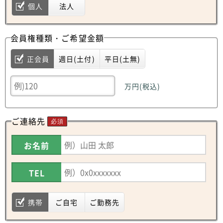
個人
法人
会員権種類・ご希望金額
正会員
週日(土付)
平日(土無)
万円(税込)
ご連絡先
必須
お名前
TEL
携帯
ご自宅
ご勤務先