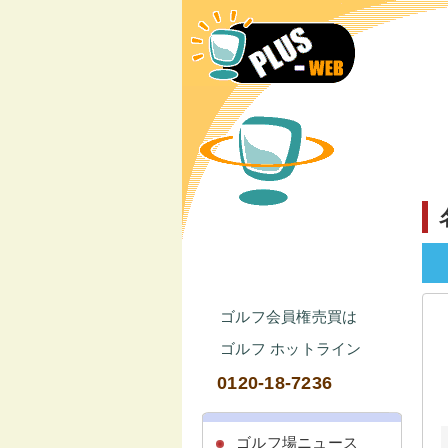
ゴルフ会員権売買は
ゴルフ ホットライン
0120-18-7236
ゴルフ場ニュース