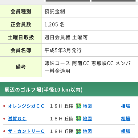
会員種別
預託金制
正会員数
1,205 名
土曜日取扱
週日会員権 土曜可
会員名簿
平成5年3月発行
姉妹コース 阿南CC 恵那峡CC メンバ
備考
ー料金適用
周辺のゴルフ場(半径10 km以内)
オレンジシガＣＣ
１８Ｈ 丘陵
地図
相場
滋賀ＧＣ
１８Ｈ 丘陵
地図
相場
ザ・カントリーＣ
１８Ｈ 丘陵
地図
相場