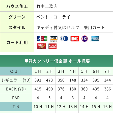
ハウス施工
竹中工務店
グリーン
ベント・コーライ
スタイル
キャディ付又はセルフ 乗用カート
カード利用
甲賀カントリー倶楽部 ホール概要
ＯＵＴ
1 H
2 H
3 H
4 H
5 H
6 H
7 H
レギュラー (YD)
393
473
350
148
334
395
344
BACK (YD)
415
490
376
180
360
435
386
PAR
4
5
4
3
4
4
4
ＩＮ
10 H
11 H
12 H
13 H
14 H
15 H
16 H