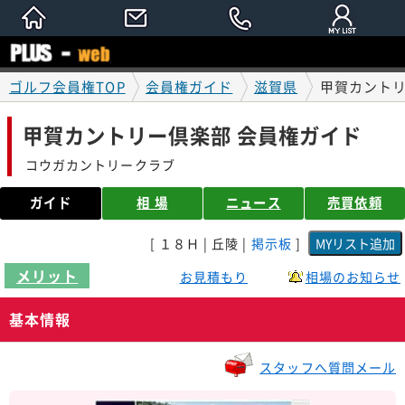
ゴルフ会員権TOP
会員権ガイド
滋賀県
甲賀カントリ
甲賀カントリー倶楽部 会員権ガイド
コウガカントリークラブ
ガイド
相 場
ニュース
売買依頼
[ １８Ｈ | 丘陵 |
掲示板
]
メリット
お見積もり
相場のお知らせ
基本情報
スタッフへ質問メール