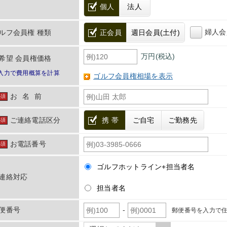
個人
法人
婦人会
ルフ会員権 種類
正会員
週日会員(土付)
万円(税込)
希望 会員権価格
入力で費用概算を計算
ゴルフ会員権相場を表示
お名前
必須
ご連絡電話区分
携 帯
ご自宅
ご勤務先
必須
お電話番号
必須
ゴルフホットライン+担当者名
連絡対応
担当者名
-
便番号
郵便番号を入力で住