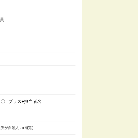
員
プラス+担当者名
所が自動入力(補完)