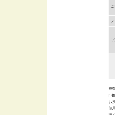
ご
メ
ご
複
[ 
お
使
認