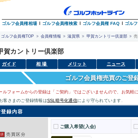
ゴルフ会員権相場
ゴルフ会員権検索
ゴルフ会員権 FAQ
ゴルフ
ゴルフ会員権TOP
会員権情報
滋賀県
甲賀カントリー倶楽部
売
甲賀カントリー倶楽部
ガイド
相場
メリット
ニュース
ゴルフ会員権売買のご登
ールフォームからの登録は「ご契約」ではございませんので、お気軽に
お客さまのご登録情報は
SSL暗号化通信
により守られています.
ご登録内容
ご購入希望(入会)
売買区分
必須