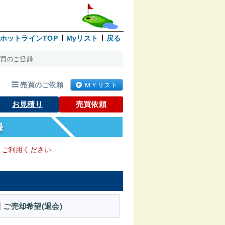
ホットラインTOP
Myリスト
戻る
買のご登録
売買のご依頼
ＭＹリスト
お見積り
売買依頼
録
ご利用ください.
ご売却希望(退会)